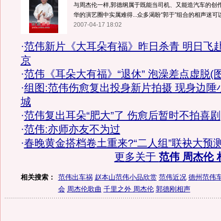
与周杰伦一样,郭德纲属于既能当司机、又能造汽车的创
华的演艺圈中实属难得...众多渴盼“郭于”组合的相声迷可以
2007-04-17 18:02
·
范伟新片《大耳朵有福》昨日杀青 明日飞
京
·
范伟《耳朵大有福》“退休” 泡澡差点虚脱(图
·
组图:范伟伤愈复出投身新片拍摄 现身边陲
城
·
范伟复出耳朵“肥大”了 伤愈后暂时不拍喜剧
·
范伟:亦师亦友不为过
·
春晚黄金搭档卷土重来?“二人组”联袂大预
更多关于
范伟 周杰伦 
相关搜索：
范伟出车祸
赵本山范伟小品欣赏
范伟近况
德州范伟
会
周杰伦歌曲
千里之外 周杰伦
郭德刚相声