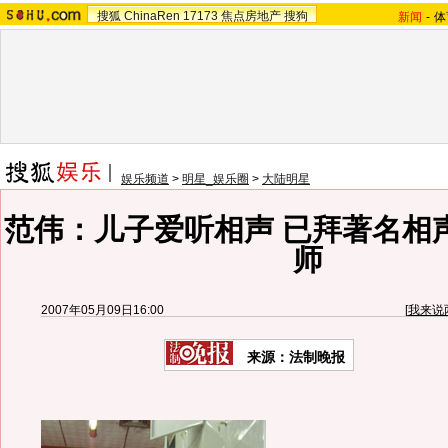
搜狐
ChinaRen
17173
焦点房地产
搜狗
新闻
-
体
娱乐频道
>
明星_娱乐圈
>
大陆明星
范伟：儿子爱听相声 已拜著名相
师
2007年05月09日16:00
[
我来说
来源：法制晚报