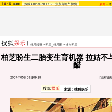
搜狐
ChinaRen
17173
焦点房地产
搜狗
新闻
-
体
娱乐频道
>
明星_娱乐圈
>
港台明星
柏芝盼生二胎变生育机器 拉姑不
醋
2007年05月09日09:18
[
我来说
来源：搜狐娱乐