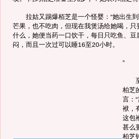
拉姑又踢爆栢芝是一个怪婴：“她出生到
芒果，也不吃肉，但现在我煲汤给她喝，只
什么，她便当药一口饮干，每日只吃鱼、豆
闷，而且一次过可以睡16至20小时。
”
至
柏芝
言：
袱，
这包
甚么
柏芝