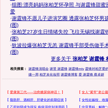
·
组图:漂亮妈妈张柏芝怀孕照 与谢霆锋甜蜜
爱
·
谢霆锋不愿儿子进演艺圈 透露张柏芝怀男
(图)
·
张柏芝27岁生日情绪失控 飞往无锡找谢霆
(图)
·
狄波拉爆张柏芝无恙 谢霆锋手部受伤做手
(图)
更多关于
张柏芝 谢霆锋 
相关搜索：
谢霆锋演唱会
谢贤 谢霆锋
谢霆锋mtv
霆锋对柏芝爱
缠一周
柏芝未化妆照
谢霆锋博客
爱 谢霆锋 蔡卓妍