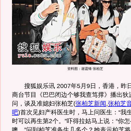
资料图：谢霆锋 张柏芝
搜狐娱乐讯 2007年5月9日，香港，昨日
商台节目《巴巴闭边个够我查笃撑》播出狄
问，谈及准媳妇张柏芝
(
张柏芝新闻
,
张柏芝
吧
)
首次见妇产科医生时，马上问医生：“我
时可以再生第2个。”吓得拉姑马上说：“你
噢。”问到柏芝准备生几多个？她表示柏芝