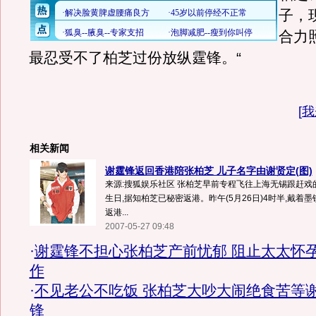
子，
合力
最忍受不了柏芝过份放纵霆锋。“
[
我
相关新闻
谢霆锋返回香港陪张柏芝 儿子名字由谢贤定(图)
来源:搜狐娱乐社区 张柏芝早前专程飞往上海无锡跟赶戏
生日,据知柏芝已秘密返港。昨午(5月26日)4时半,戴着
返港...
2007-05-27 09:48
·
谢霆锋不担心张柏芝产前忧郁 阻止太太怀
作
·
不见老公不吃饭 张柏芝大吵大闹绝食苦等
锋