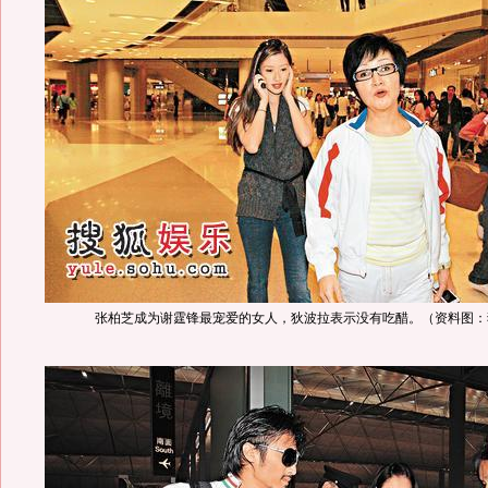
张柏芝成为谢霆锋最宠爱的女人，狄波拉表示没有吃醋。（资料图：