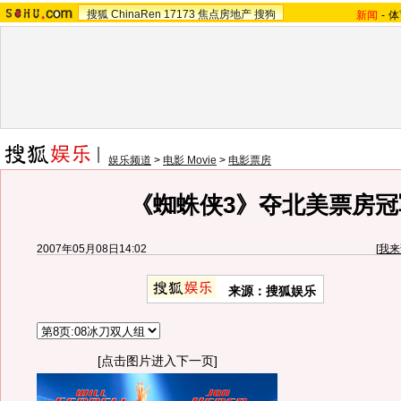
搜狐
ChinaRen
17173
焦点房地产
搜狗
新闻
-
体
娱乐频道
>
电影 Movie
>
电影票房
《蜘蛛侠3》夺北美票房冠
2007年05月08日14:02
[
我来
来源：搜狐娱乐
[点击图片进入下一页]