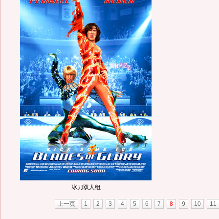
冰刀双人组
上一页
1
2
3
4
5
6
7
8
9
10
11