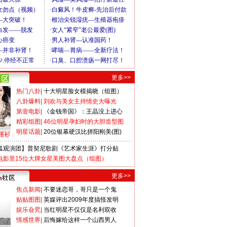
更多>>
热门八卦
|
十大明星脸女模揭晓（组图）
八卦爆料
|
刘欢与美女主持情史大曝光
第壹电影
|
《金钱帝国》：王晶没上进心
精彩组图
|
46位明星孕妇时的大胆造型图
明星话题
|
20位银幕硬汉比拼阳刚美(图)
撞衫
狐观演团】普契尼歌剧《艺术家生涯》打分贴
电影里15位大牌女星美图大盘点（组图）
更多>>
焦点新闻
|
不要迷恋哥，哥只是一个鬼
贴贴图图
|
英媒评出2009年度搞怪发明
娱乐旮旯
|
当红明星不仅仅是名利双收
情感世界
|
后悔嫁给这样一个山西男人