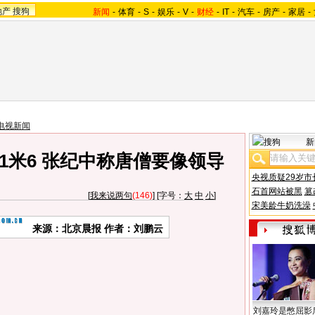
地产
搜狗
新闻
-
体育
-
S
-
娱乐
-
V
-
财经
-
IT
-
汽车
-
房产
-
家居
-
电视新闻
新
1米6 张纪中称唐僧要像领导
央视质疑29岁市
石首网站被黑
篡
[
我来说两句
(146)
] [字号：
大
中
小
]
宋美龄牛奶洗澡
来源：北京晨报 作者：刘鹏云
刘嘉玲是憋屈影