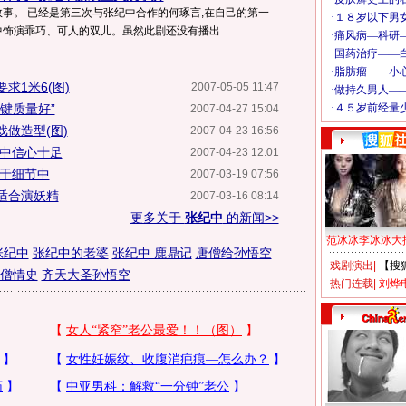
事。 已经是第三次与张纪中合作的何琢言,在自己的第一
饰演乖巧、可人的双儿。虽然此剧还没有播出...
求1米6(图)
2007-05-05 11:47
键质量好”
2007-04-27 15:04
做造型(图)
2007-04-23 16:56
纪中信心十足
2007-04-23 12:01
藏于细节中
2007-03-19 07:56
适合演妖精
2007-03-16 08:14
更多关于
张纪中
的新闻>>
范冰冰李冰冰大
张纪中
张纪中的老婆
张纪中 鹿鼎记
唐僧给孙悟空
戏剧演出
|
【搜
僧情史
齐天大圣孙悟空
热门连载
|
刘烨