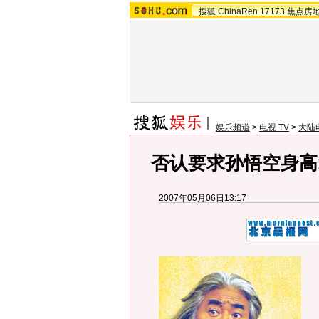
搜狐
ChinaRen
17173
焦点房
娱乐频道
>
电视 TV
>
大陆
否认要求孙悟空身高
2007年05月06日13:17