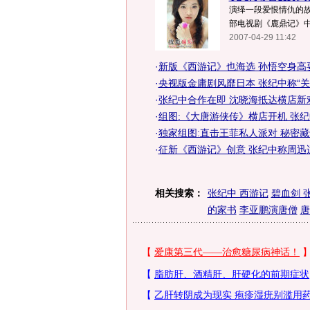
演绎一段爱恨情仇的故
部电视剧《鹿鼎记》中
2007-04-29 11:42
·
新版《西游记》也海选 孙悟空身高要
·
央视版金庸剧风靡日本 张纪中称“关
·
张纪中合作在即 沈晓海抵达横店新戏
·
组图:《大唐游侠传》横店开机 张
·
独家组图:直击王菲私人派对 秘密
·
征新《西游记》创意 张纪中称周迅
相关搜索：
张纪中 西游记
碧血剑 
的家书
李亚鹏演唐僧
唐