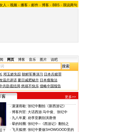
女人
-
视频
-
播客
-
邮件
-
博客
-
BBS
-
我说两句
闻
网页
博客
音乐
图片
说吧
长
邓玉娇失踪
朝鲜军事演习
日本兵赎罪
改温总讲话
夏日减肥秘方
日本瘦脸法
中共卧底结局
慈禧不快乐
侵略中国报告
更多>>
·
潇潇雨歇:
张纪中翻拍《新西游记》
·
博客判官:
大话西游:马中俊、张纪中
·
九八年夏:
劝李亚鹏别演唐僧
·
晕的转圈:
张纪中--《西游记》翻拍之
·
飞天狐狸:
张纪中要做SHOWGOOD里的
后？