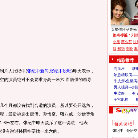
女星借怀孕走光
热点标签：
刘
小刚
蔡少芬
快
醒
郑钧
春晚
李
精彩推荐
制片人张纪中
(
张纪中新闻
,
张纪中说吧
)
昨天表示，
空的演员绝对不会要求身高一米六,而唐僧的领导
个月都没有找到合适的演员，所以要公开选角，
程，最后挑选出唐僧、孙悟空、猪八戒、沙僧等角
1.6米左右。张纪中昨天驳斥了这种说法，他表
相 关 说 吧
张纪中
|
孙悟空
绝没有说过孙悟空要找一米六的。