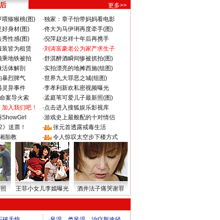
 后
更多>>
喂猕猴桃(图)
·
独家：章子怡带妈妈看电影
好身材(图)
·
佟大为马伊琍再度牵手(图)
秀性感(图)
·
倪萍赵忠祥十年后再携手
服装皆为租赁
·
刘涛富豪老公为家产求生子
颜乘地铁被拍
·
舒淇醉酒瞬间惨被抓拍(图)
做活体解剖
·
实拍漂亮的地摊西施(组图)
的暴烈脾气
·
世界九大罪恶之城(组图)
遇灵异事件
·
李孝利新欢私密视频曝光
成命案导火索
·
孟庭苇可爱儿子最新照(图)
：加入我们吧！
·
点击进入搜狐娱乐影视库
howGirl
·
游戏史上最般配的十对情侣
2》送票！
·
张元首透露戒毒生活
湘胎教
·
令人惊叹太空步下楼方式
密照
王菲小女儿李嫣曝光
酒井法子痛哭谢罪