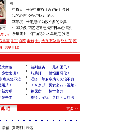
曹
·
中原人-:
张纪中重拍《西游记》是对
·
我的心声:
张纪中版西游记
·
苹果桃-:
张老,饶了为数不多的经典
·
中国骄傲:
西游记遭恶搞变日本色情漫
上位
·
乐坛新主:
《西游记》名单确定 张纪
德华
冯
乐男声
朱军
赵薇
电影
大s
选秀
范冰冰
张柏芝
苏
湘
搞笑
明星
说 吧
更多>>
|
唐僧
|
黄晓明
|
聂远