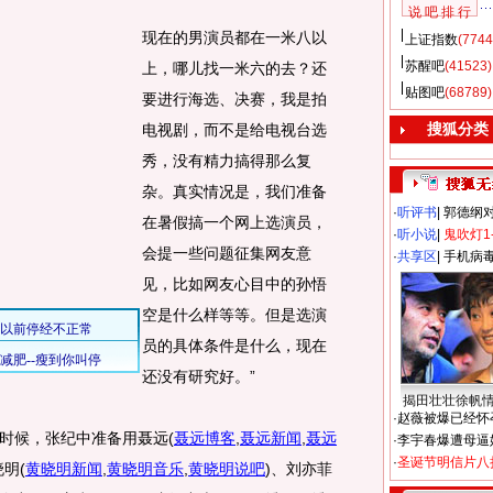
说 吧 排 行
现在的男演员都在一米八以
上证指数
(7744
苏醒吧
(41523)
上，哪儿找一米六的去？还
贴图吧
(68789)
要进行海选、决赛，我是拍
搜狐分类
电视剧，而不是给电视台选
秀，没有精力搞得那么复
杂。真实情况是，我们准备
·
听评书
|
郭德纲
在暑假搞一个网上选演员，
·
听小说
|
鬼吹灯1
会提一些问题征集网友意
·
共享区
|
手机病
见，比如网友心目中的孙悟
空是什么样等等。但是选演
员的具体条件是什么，现在
还没有研究好。”
揭田壮壮徐帆
·
赵薇被爆已经怀
时候，张纪中准备用聂远
(
聂远博客
,
聂远新闻
,
聂远
·
李宇春爆遭母逼
·
圣诞节明信片八
晓明
(
黄晓明新闻
,
黄晓明音乐
,
黄晓明说吧
)
、刘亦菲