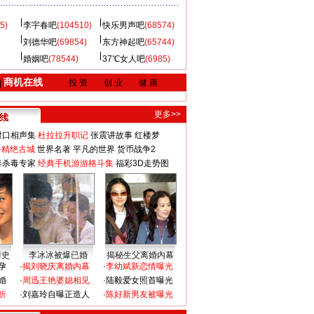
5)
李宇春吧
(104510)
快乐男声吧
(68574)
刘德华吧
(69854)
东方神起吧
(65744)
婚姻吧
(78544)
37℃女人吧
(6985)
商机在线
|
投 资
创 业
健 康
更多>>
对口相声集
杜拉拉升职记
张震讲故事
红楼梦
-精绝古城
世界名著
平凡的世界
货币战争2
毒杀毒专家
经典手机游游格斗集
福彩3D走势图
情史
李冰冰被爆已婚
揭秘生父离婚内幕
孕
·
揭刘晓庆离婚内幕
·
李幼斌新恋情曝光
婚
·
周迅王艳婆媳相见
·
陆毅爱女照首曝光
折
·
刘嘉玲自曝正造人
·
陈好新男友被曝光