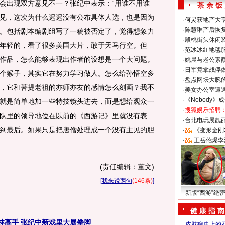
会出现双方意见不一？张纪中表示：“用谁不用谁
茶 余 饭
见，这次为什么迟迟没有公布具体人选，也是因为
·
何炅获地产大亨
·
陈慧琳产后恢复
。包括剧本编剧组写了一稿被否定了，觉得想象力
·
殷桃街头休闲装
年轻的，看了很多美国大片，敢于天马行空。但
·
范冰冰红地毯
作品，怎么能够表现出作者的设想是一个大问题。
·
姚晨与老公素
·
日军竟拿战俘
个猴子，其实它在努力学习做人。怎么给孙悟空多
·
盘点网坛大腕
，它和菩提老祖的亦师亦友的感情怎么刻画？我不
·
美女办公室遭
·
《Nobody》
就是简单地加一些特技镜头进去，而是想给观众一
·
搜狐娱乐招聘
队里的领导地位在以前的《西游记》里就没有表
·
台北电玩展靓丽S
到最后。如果只是把唐僧处理成一个没有主见的胆
·
《变形金刚
·
王岳伦爆李
(责任编辑：董文)
[
我来说两句
(146条)
]
新版“西游”绝
健 康 指 南
林高手 张纪中新戏里大展拳脚