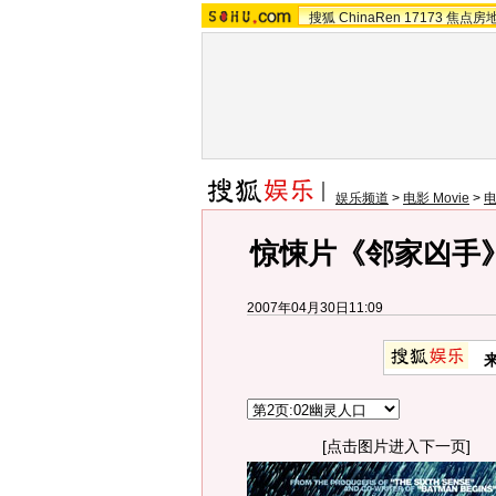
搜狐
ChinaRen
17173
焦点房
娱乐频道
>
电影 Movie
>
惊悚片《邻家凶手
2007年04月30日11:09
[点击图片进入下一页]