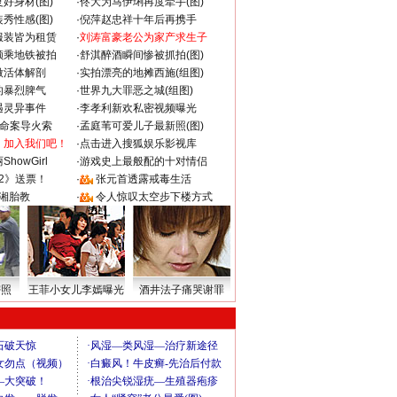
好身材(图)
·
佟大为马伊琍再度牵手(图)
秀性感(图)
·
倪萍赵忠祥十年后再携手
服装皆为租赁
·
刘涛富豪老公为家产求生子
颜乘地铁被拍
·
舒淇醉酒瞬间惨被抓拍(图)
做活体解剖
·
实拍漂亮的地摊西施(组图)
的暴烈脾气
·
世界九大罪恶之城(组图)
遇灵异事件
·
李孝利新欢私密视频曝光
成命案导火索
·
孟庭苇可爱儿子最新照(图)
：加入我们吧！
·
点击进入搜狐娱乐影视库
howGirl
·
游戏史上最般配的十对情侣
2》送票！
·
张元首透露戒毒生活
湘胎教
·
令人惊叹太空步下楼方式
密照
王菲小女儿李嫣曝光
酒井法子痛哭谢罪