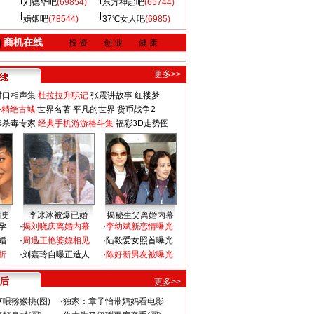
刘德华吧
(69854)
东方神起吧
(65744)
婚姻吧
(78544)
37℃女人吧
(6985)
商机在线
|
投 资
创 业
健 康
更多>>
对口相声集
杜拉拉升职记
张震讲故事
红楼梦
-精绝古城
世界名著
平凡的世界
货币战争2
毒杀毒专家
经典手机游游格斗集
福彩3D走势图
情史
李冰冰被爆已婚
揭秘生父离婚内幕
孕
·
揭刘晓庆离婚内幕
·
李幼斌新恋情曝光
婚
·
周迅王艳婆媳相见
·
陆毅爱女照首曝光
折
·
刘嘉玲自曝正造人
·
陈好新男友被曝光
 后
更多>>
喂猕猴桃(图)
·
独家：章子怡带妈妈看电影