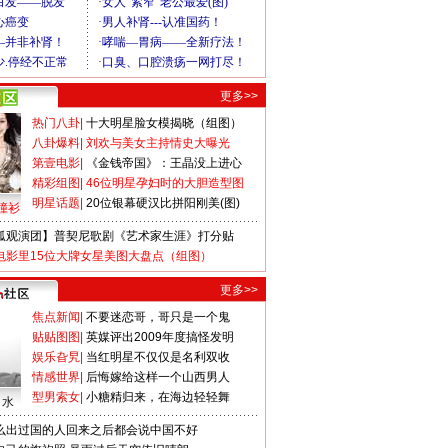
更多>>
热门八卦
|
十大明星脸女模揭晓（组图）
八卦爆料
|
刘欢与美女主持情史大曝光
第壹电影
|
《金钱帝国》：王晶没上进心
精彩组图
|
46位明星孕妇时的大胆造型图
明星话题
|
20位银幕硬汉比拼阳刚美(图)
撞衫
狐观演团】普契尼歌剧《艺术家生涯》打分贴
电影里15位大牌女星美图大盘点（组图）
更多>>
焦点新闻
|
不要迷恋哥，哥只是一个鬼
贴贴图图
|
英媒评出2009年度搞怪发明
娱乐旮旯
|
当红明星不仅仅是名利双收
情感世界
|
后悔嫁给这样一个山西男人
型男索女
|
小糖精归来，在海边轻轻舞
口水
么出过国的人回来之后都会说中国不好