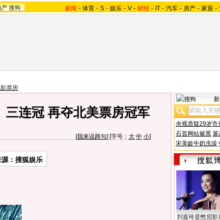
地产
搜狗
新闻
-
体育
-
S
-
娱乐
-
V
-
财经
-
IT
-
汽车
-
房产
-
家居
-
电影票房
新
》三连冠 再夺北美票房冠军
央视质疑29岁市
石首网站被黑
篡
[
我来说两句
] [字号：
大
中
小
]
宋美龄牛奶洗澡
来源：搜狐娱乐
刘嘉玲是憋屈影