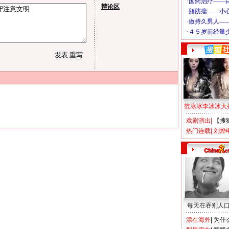
辩论区
范冰冰李冰冰大
戏剧演出
|
【搜
热门连载
|
刘烨
每天在吞别人
漂在海外
|
为什