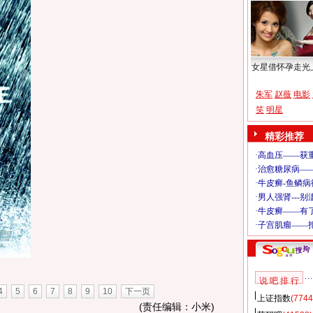
女星借怀孕走光
朱军
赵薇
电影
笑
明星
精彩推荐
说 吧 排 行
4
5
6
7
8
9
10
下一页
上证指数
(7744
(责任编辑：小米)