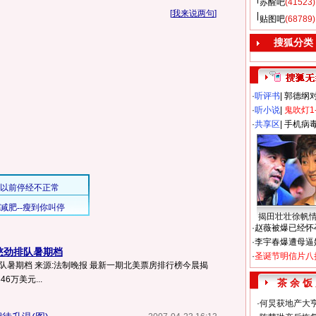
苏醒吧
(41523)
[
我来说两句
]
贴图吧
(68789)
搜狐分类
·
听评书
|
郭德纲
·
听小说
|
鬼吹灯1
·
共享区
|
手机病
揭田壮壮徐帆
·
赵薇被爆已经怀
·
李宇春爆遭母逼
憋劲排队暑期档
·
圣诞节明信片八
队暑期档 来源:法制晚报 最新一期北美票房排行榜今晨揭
6万美元...
茶 余 饭
·
何炅获地产大亨