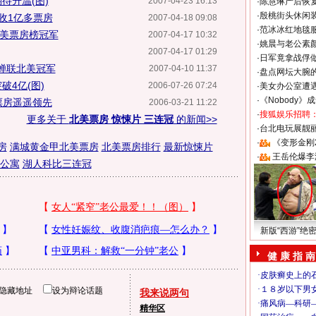
待升温(图)
2007-04-23 16:13
·
陈慧琳产后恢复
·
殷桃街头休闲装
收1亿多票房
2007-04-18 09:08
·
范冰冰红地毯
北美票房榜冠军
2007-04-17 10:32
·
姚晨与老公素
2007-04-17 01:29
·
日军竟拿战俘
蝉联北美冠军
2007-04-10 11:37
·
盘点网坛大腕
破4亿(图)
2006-07-26 07:24
·
美女办公室遭
·
《Nobody》
票房遥遥领先
2006-03-21 11:22
·
搜狐娱乐招聘
更多关于
北美票房 惊悚片 三连冠
的新闻>>
·
台北电玩展靓丽S
·
《变形金刚
房
满城黄金甲北美票房
北美票房排行
最新惊悚片
·
王岳伦爆李
 公寓
湖人科比三连冠
新版“西游”绝
健 康 指 南
隐藏地址
设为辩论话题
我来说两句
精华区