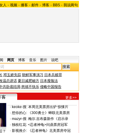
女人
-
视频
-
播客
-
邮件
-
博客
-
BBS
-
我说两句
闻
网页
博客
音乐
图片
说吧
长
邓玉娇失踪
朝鲜军事演习
日本兵赎罪
改温总讲话
夏日减肥秘方
日本瘦脸法
中共卧底结局
慈禧不快乐
侵略中国报告
更多>>
·
keoke-搜:
本周北美票房出炉 惊悚片
·
想你的心:
《300勇士》蝉联北美票房
·
mazyr-搜:
梅尔.吉布森新作《启示录
·
独枝红花:
<忍者神龟>问鼎票房冠军
·
影视推介:
《忍者神龟》北美票房夺冠
后？