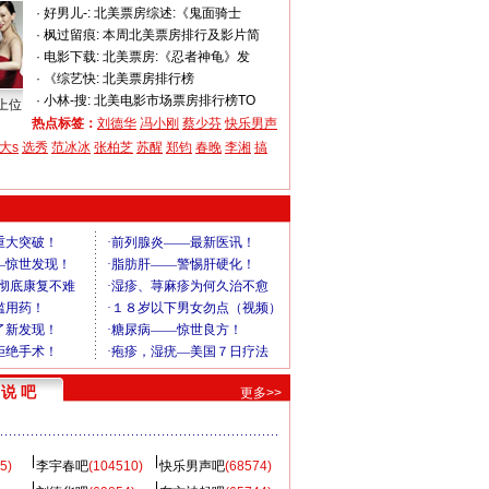
·
好男儿-:
北美票房综述:《鬼面骑士
·
枫过留痕:
本周北美票房排行及影片简
·
电影下载:
北美票房:《忍者神龟》发
·
《综艺快:
北美票房排行榜
·
小林-搜:
北美电影市场票房排行榜TO
上位
热点标签：
刘德华
冯小刚
蔡少芬
快乐男声
大s
选秀
范冰冰
张柏芝
苏醒
郑钧
春晚
李湘
搞
说 吧
更多>>
5)
李宇春吧
(104510)
快乐男声吧
(68574)