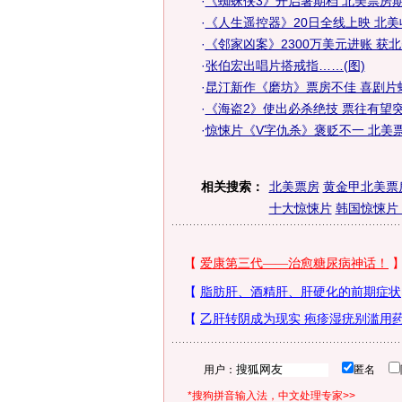
·
《蜘蛛侠3》开启暑期档 北美票房期
·
《人生遥控器》20日全线上映 北美
·
《邻家凶案》2300万美元进账 获
·
张伯宏出唱片搭戒指……(图)
·
昆汀新作《磨坊》票房不佳 喜剧片
·
《海盗2》使出必杀绝技 票往有望突
·
惊悚片《V字仇杀》褒贬不一 北美
相关搜索：
北美票房
黄金甲北美票
十大惊悚片
韩国惊悚片
用户：
匿名
*搜狗拼音输入法，中文处理专家>>