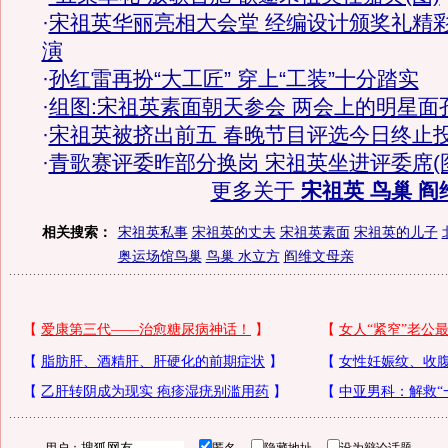
·
宋祖英华丽亮相大会堂 经编设计颁奖礼精
演
·
孙红雷再扮“大工匠” 穿上“工装”十分踏实
·
组图:宋祖英素面朝天参会 两会上的明星面
·
宋祖英被挤出前五 春晚节目评选今日终止
·
青歌赛评委昨部分换岗 宋祖英坐进评委席(
更多关于
宋祖英 鸟巢 阎
相关搜索：
宋祖英私事
宋祖英的丈夫
宋祖英素面
宋祖英的儿子
奥运场馆鸟巢
鸟巢 水立方
阎维文母亲