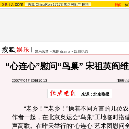
搜狐
ChinaRen
17173
焦点房地产
搜狗
新闻
-
体
娱乐频道
>
戏剧 drama
>
戏剧动态
“心连心”慰问“鸟巢” 宋祖英阎
2007年04月30日10:13
[
我来说
来源：北京晚报
“老乡！”“老乡！”操着不同方言的几位
作者一起，在北京奥运会“鸟巢”工地临时搭
声高歌。在昨天举行的“心连心”艺术团慰问