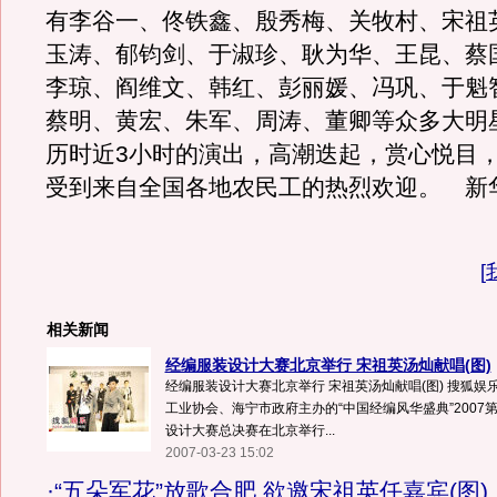
有李谷一、佟铁鑫、殷秀梅、关牧村、宋祖
玉涛、郁钧剑、于淑珍、耿为华、王昆、蔡
李琼、阎维文、韩红、彭丽媛、冯巩、于魁
蔡明、黄宏、朱军、周涛、董卿等众多大明
历时近3小时的演出，高潮迭起，赏心悦目
受到来自全国各地农民工的热烈欢迎。 新
[
相关新闻
经编服装设计大赛北京举行 宋祖英汤灿献唱(图)
经编服装设计大赛北京举行 宋祖英汤灿献唱(图) 搜狐娱乐
工业协会、海宁市政府主办的“中国经编风华盛典”2007
设计大赛总决赛在北京举行...
2007-03-23 15:02
·
“五朵军花”放歌合肥 欲邀宋祖英任嘉宾(图)