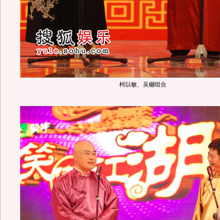
柯以敏、吴樾组合