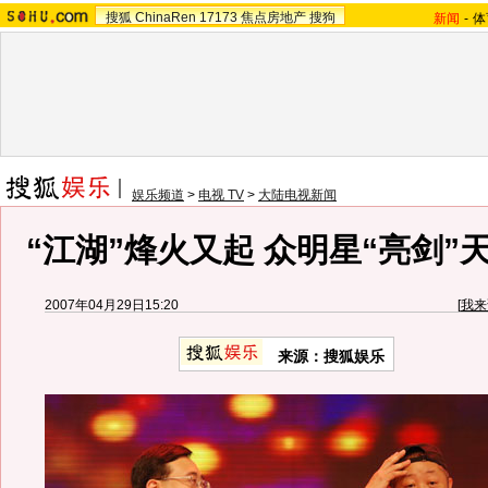
搜狐
ChinaRen
17173
焦点房地产
搜狗
新闻
-
体
娱乐频道
>
电视 TV
>
大陆电视新闻
“江湖”烽火又起 众明星“亮剑”天
2007年04月29日15:20
[
我来
来源：搜狐娱乐