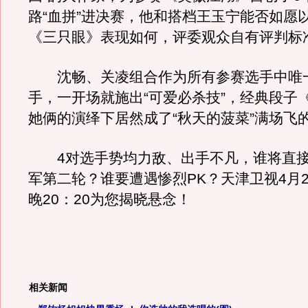
路“血拼”进决赛，他和搭档王玉宁能否如愿
《三只眼》表现如何，评委观众自有评判标
沈畅、关凌组合作为所有参赛选手中唯
手，一开场就施出“可爱必杀技”，经典段子
她俩的演绎下居然成了“秋天的菠菜”满场飞
4对选手势均力敌、出手不凡，谁将直接
军第二轮？谁要遭遇惨烈PK？天津卫视4月
晚20：20为您揭晓悬念！
相关新闻