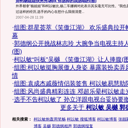
郑钧杨姐姐快男秀场pk 你选帅的我选唱的(图)
外界都拿“杨姐姐”和柯以敏比,杨二车娜姆对此表示其实毫无可比性。“我也
过这样的经历,选手的内心在想什么我很清楚...
2007-04-28 11:39
·
组图:群星荟萃《笑傲江湖》 欢乐盛典拉开
幕
·
郭德纲公开挑战林志玲 大腕争当电视主持
(图)
·
柯以敏“叫板”吴樾 《笑傲江湖》让人捧腹(图
·
组图:柯以敏挺胸展傲人身姿 暴露装扮卖弄
情
·
组图:袁成杰戚薇情侣装签售 柯以敏易慧助
·
组图:风尚盛典精彩连连 邓超乐晕柯以敏走
·
选手不告柯以敏了 孙立洋跟电视台妥协要
更多关于
柯以敏 吴樾 郭
相关搜索：
柯以敏炮轰周笔畅
柯以敏 搜狐博客
柯以敏博客
张靓
博客
吴樾
郭德纲相声
郭德纲报复