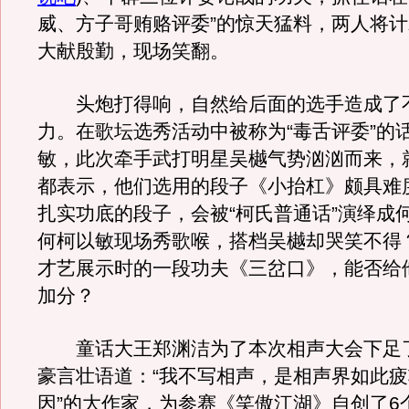
威、方子哥贿赂评委”的惊天猛料，两人将
大献殷勤，现场笑翻。
头炮打得响，自然给后面的选手造成了
力。在歌坛选秀活动中被称为“毒舌评委”的
敏，此次牵手武打明星吴樾气势汹汹而来，
都表示，他们选用的段子《小抬杠》颇具难
扎实功底的段子，会被“柯氏普通话”演绎成
何柯以敏现场秀歌喉，搭档吴樾却哭笑不得
才艺展示时的一段功夫《三岔口》，能否给
加分？
童话大王郑渊洁为了本次相声大会下足
豪言壮语道：“我不写相声，是相声界如此
因”的大作家，为参赛《笑傲江湖》自创了6