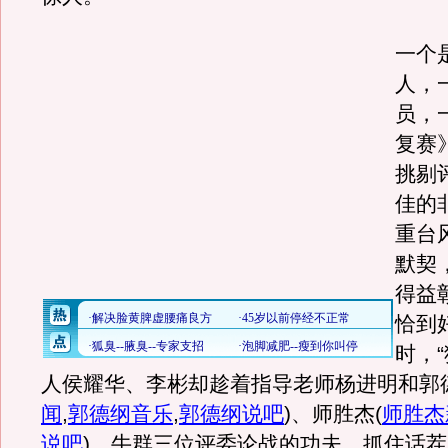
一个
人，
员，
复赛
挑剔
佳的
重台
默契
得益
恰到
时，
人侯耀华、李彬却趁着指导老师杨进明和郭
闻
,
郭德纲音乐
,
郭德纲说吧
)
、师胜杰
(
师胜杰
说吧
)
、牛群三位评委论战的功夫，抓住话茬