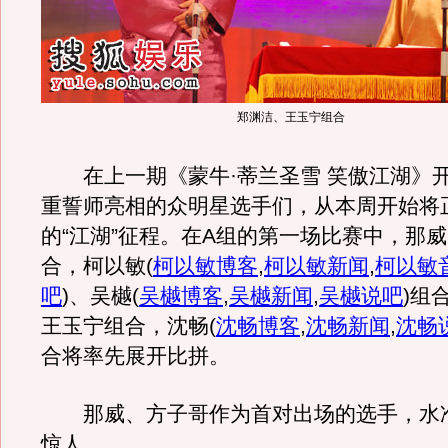
郑渊洁、王玉宁组合
在上一期《蒙牛·蒂兰圣雪 笑傲江湖》
重誓师亮相的众明星选手们，从本周开始将
的“江湖”征程。在A组的第一场比赛中，那
合，柯以敏
(
柯以敏博客
,
柯以敏新闻
,
柯以敏
吧
)
、吴樾
(
吴樾博客
,
吴樾新闻
,
吴樾说吧
)
组
王玉宁组合，沈畅
(
沈畅博客
,
沈畅新闻
,
沈畅
合将率先展开比拼。
那威、方子哥作为首对出场的选手，水
惊人。