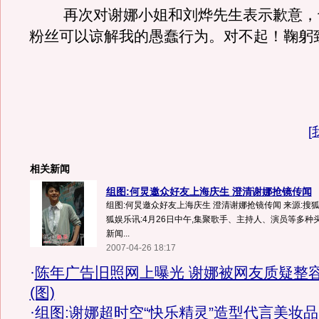
再次对谢娜小姐和刘烨先生表示歉意，
粉丝可以谅解我的愚蠢行为。对不起！鞠躬
[
相关新闻
组图:何炅邀众好友上海庆生 澄清谢娜抢镜传闻
组图:何炅邀众好友上海庆生 澄清谢娜抢镜传闻 来源:搜狐娱
狐娱乐讯:4月26日中午,集聚歌手、主持人、演员等多种
新闻...
2007-04-26 18:17
·
陈年广告旧照网上曝光 谢娜被网友质疑整
(图)
·
组图:谢娜超时空“快乐精灵”造型代言美妆品