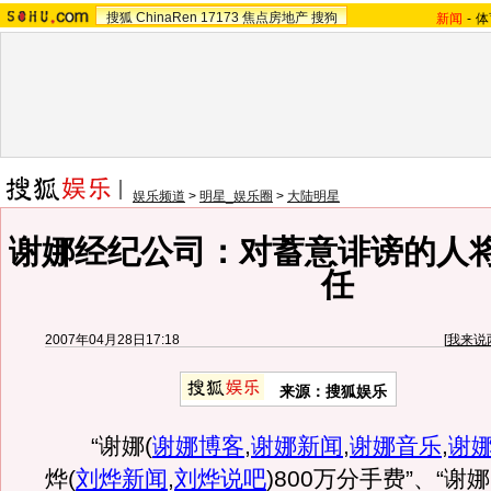
搜狐
ChinaRen
17173
焦点房地产
搜狗
新闻
-
体
娱乐频道
>
明星_娱乐圈
>
大陆明星
谢娜经纪公司：对蓄意诽谤的人
任
2007年04月28日17:18
[
我来说
来源：搜狐娱乐
“谢娜
(
谢娜博客
,
谢娜新闻
,
谢娜音乐
,
谢
烨
(
刘烨新闻
,
刘烨说吧
)
800万分手费”、“谢