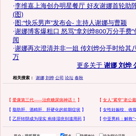
·
李维嘉上海创办明星餐厅 好友谢娜首轮助
(图)
·
图:“快乐男声”发布会- 主持人谢娜与曹颖
·
谢娜博客爆粗口 怒骂"拿刘烨800万分手费"
闻
·
谢娜再次澄清并非一姐 传刘烨分手时给其
万
更多关于
谢娜 刘烨 
相关搜索：
谢娜
刘烨
公司
论坛
春秋