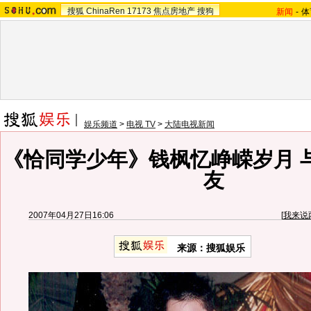
搜狐
ChinaRen
17173
焦点房地产
搜狗
新闻
-
体
娱乐频道
>
电视 TV
>
大陆电视新闻
《恰同学少年》钱枫忆峥嵘岁月 
友
2007年04月27日16:06
[
我来说
来源：搜狐娱乐