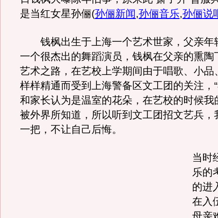
是当红女星孙俪
(
孙俪新闻
,
孙俪音乐
,
孙俪说
钱枫出生于上海一个艺术世家，父亲年
一个很杰出的舞蹈演员，钱枫在父亲的熏陶
艺术之路，在艺校上学期间由于唱歌、小品
样样精通而受到上海警备区文工团的关注，
和家长认为是温室的花朵，在艺校的时候我
被外界所知道，所以听到文工团招文艺兵，
一把，不让自己后悔。
当时
乐的
的进
在入
母亲