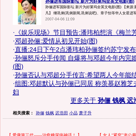
孙俪进军国际影坛 新片为好莱坞全英文电影(图)
孙俪进军国际影坛 新片为好莱坞全英文电影(图) 【来源:
凡】 继巩俐(巩俐新闻,巩俐说吧)、章子怡等华人女星进军好
2007-04-06 11:09
·
《娱乐现场》节目预告:潘玮柏想演《梅兰
·
邓超孙俪:爱情从初见开始(图)
·
直播:24日下午2点潘玮柏孙俪签约苏宁发
·
孙俪怒斥分手传闻 自爆将与邓超今年内完
(图)
·
孙俪否认与邓超分手传言:希望两人今年能
·
组图:邓超默认与孙俪已同居 称羡慕赵雅芝
妇
更多关于
孙俪 钱枫 迟
相关搜索：
孙俪
钱枫
迟浩田
小品
萧子升