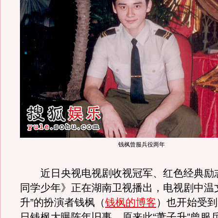
钱枫曾服兵役两年
近日央视电视剧收视冠军、红色经典励
同学少年》正在湖南卫视播出，电视剧中温
升”的扮演者钱枫（
钱枫的博客
）也开始受到
日钱枫大曝陈年旧事，原来此“萧子升”曾服