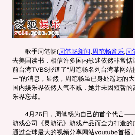
歌手周笔畅
(
周笔畅新闻
,
周笔畅音乐
,
周
去美国读书，相信许多国内歌迷依然非常惦
前台湾TVBS报道了“周笔畅名列台湾某网
一”的消息，显然，周笔畅虽已身处遥远的
国内娱乐界依然人气不减，她并未因短暂的
乐界忘却。
4月26日，周笔畅为自己的首个代言—
游戏公司《灵游记》游戏产品而全力打造的
通过全球最大的视频分享网站youtube首播