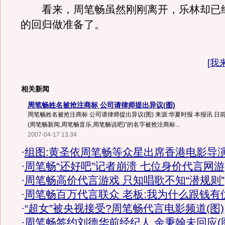
看来，周笔畅虽然刚刚离开，乐林却已
的回归做准备了。
[
我
相关新闻
周笔畅姓名被抢注商标 公司请律师提出异议(图)
周笔畅姓名被抢注商标 公司请律师提出异议(图) 来源:华夏时报 本报讯 日
(周笔畅新闻,周笔畅音乐,周笔畅说吧)”的名字被抢注商标...
2007-04-17 13:34
·
组图:黄圣依周笔畅等众星出席香港电影导
·
周笔畅“还好吧”记者崩溃 七位身价代言网游
·
周笔畅高价代言游戏 只知唱歌不知“潜规则”
·
周笔畅百万代言联众 老板:我为什么跟钱有
·
“超女”被央视接受?周笔畅代言电影频道(图)
·
周笔畅签约刘德华前经纪人 余秉翰未回应(