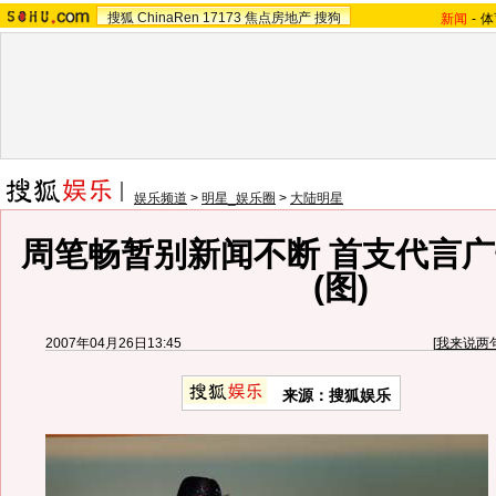
搜狐
ChinaRen
17173
焦点房地产
搜狗
新闻
-
体
娱乐频道
>
明星_娱乐圈
>
大陆明星
周笔畅暂别新闻不断 首支代言
(图)
2007年04月26日13:45
[
我来说两
来源：搜狐娱乐