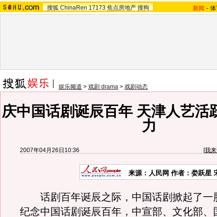
搜狐
ChinaRen
17173
焦点房地产
搜狗
新闻
-
体
娱乐频道
>
戏剧 drama
>
戏剧动态
庆中国话剧诞辰百年 天津人艺活
力
2007年04月26日10:36
[
我来
来源：人民网 作者：娄跃星 
话剧百年诞辰之际，中国话剧掀起了一
纪念中国话剧诞辰百年，中宣部、文化部、