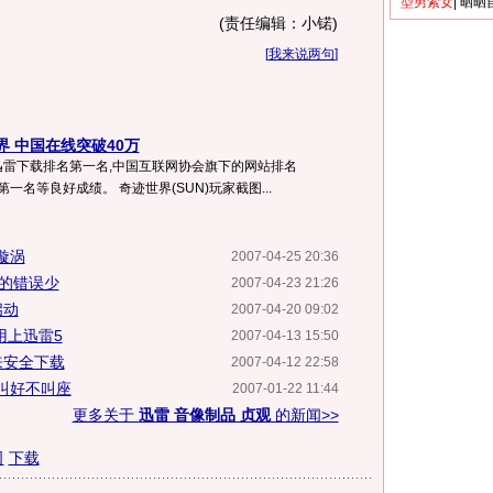
型男索女
|
晒晒
(责任编辑：小锘)
[
我来说两句
]
 中国在线突破40万
雷下载排名第一名,中国互联网协会旗下的网站排名
排名第一名等良好成绩。 奇迹世界(SUN)玩家截图...
漩涡
2007-04-25 20:36
犯的错误少
2007-04-23 21:26
启动
2007-04-20 09:02
也用上迅雷5
2007-04-13 15:50
来安全下载
2007-04-12 22:58
叫好不叫座
2007-01-22 11:44
更多关于
迅雷 音像制品 贞观
的新闻>>
司
下载