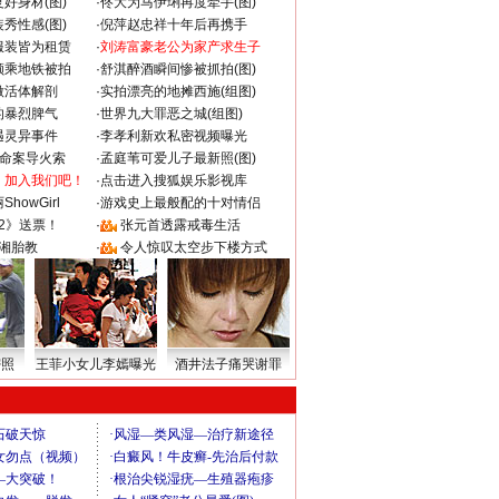
好身材(图)
·
佟大为马伊琍再度牵手(图)
秀性感(图)
·
倪萍赵忠祥十年后再携手
服装皆为租赁
·
刘涛富豪老公为家产求生子
颜乘地铁被拍
·
舒淇醉酒瞬间惨被抓拍(图)
做活体解剖
·
实拍漂亮的地摊西施(组图)
的暴烈脾气
·
世界九大罪恶之城(组图)
遇灵异事件
·
李孝利新欢私密视频曝光
成命案导火索
·
孟庭苇可爱儿子最新照(图)
：加入我们吧！
·
点击进入搜狐娱乐影视库
howGirl
·
游戏史上最般配的十对情侣
2》送票！
·
张元首透露戒毒生活
湘胎教
·
令人惊叹太空步下楼方式
密照
王菲小女儿李嫣曝光
酒井法子痛哭谢罪