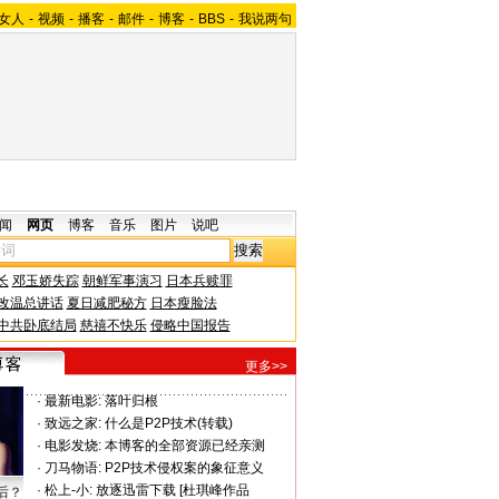
女人
-
视频
-
播客
-
邮件
-
博客
-
BBS
-
我说两句
闻
网页
博客
音乐
图片
说吧
长
邓玉娇失踪
朝鲜军事演习
日本兵赎罪
改温总讲话
夏日减肥秘方
日本瘦脸法
中共卧底结局
慈禧不快乐
侵略中国报告
更多>>
·
最新电影:
落叶归根
·
致远之家:
什么是P2P技术(转载)
·
电影发烧:
本博客的全部资源已经亲测
·
刀马物语:
P2P技术侵权案的象征意义
·
松上-小:
放逐迅雷下载 [杜琪峰作品
后？