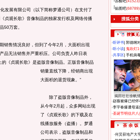
苏醒吧
(41523)
贴图吧
(68789)
化发展有限公司（以下简称梦通公司）在支付了
剧《贞观长歌》音像制品的独家发行权及网络传播
搜狐分类
品50万套。
·
听评书
|
郭德纲
销售情况良好，但到了今年2月，大面积出现
·
听小说
|
鬼吹灯1
产品无法销售并严重积压。公司负责人昨日表
·
共享区
|
手机病
以上的《贞观长歌》是盗版音像制品。
正版音像制品
销量直线下降，经销商出现
大面积的退货现象。”
揭田壮壮徐帆
除了盗版音像制品外，
·
赵薇被爆已经怀
从今年2月起，众多网站出现
·
李宇春爆遭母逼
·
圣诞节明信片八
了《贞观长歌》的下载及在
线播放服务（盗播）。梦通
茶 余 饭
公司表示，盗版音像制品和
·
何炅获地产大亨