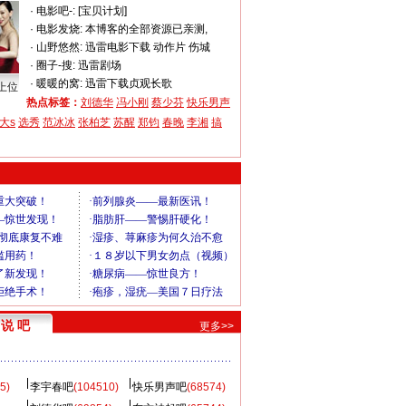
·
电影吧-:
[宝贝计划]
·
电影发烧:
本博客的全部资源已亲测,
·
山野悠然:
迅雷电影下载 动作片 伤城
·
圈子-搜:
迅雷剧场
·
暖暖的窝:
迅雷下载贞观长歌
上位
热点标签：
刘德华
冯小刚
蔡少芬
快乐男声
大s
选秀
范冰冰
张柏芝
苏醒
郑钧
春晚
李湘
搞
说 吧
更多>>
5)
李宇春吧
(104510)
快乐男声吧
(68574)