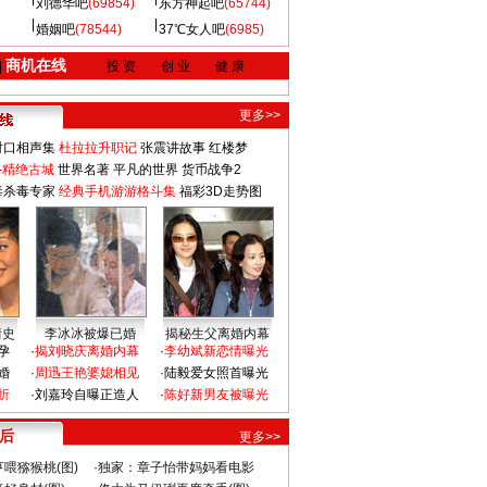
刘德华吧
(69854)
东方神起吧
(65744)
婚姻吧
(78544)
37℃女人吧
(6985)
商机在线
|
投 资
创 业
健 康
更多>>
对口相声集
杜拉拉升职记
张震讲故事
红楼梦
-精绝古城
世界名著
平凡的世界
货币战争2
毒杀毒专家
经典手机游游格斗集
福彩3D走势图
情史
李冰冰被爆已婚
揭秘生父离婚内幕
孕
·
揭刘晓庆离婚内幕
·
李幼斌新恋情曝光
婚
·
周迅王艳婆媳相见
·
陆毅爱女照首曝光
折
·
刘嘉玲自曝正造人
·
陈好新男友被曝光
 后
更多>>
喂猕猴桃(图)
·
独家：章子怡带妈妈看电影