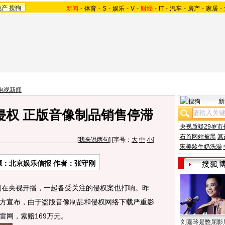
地产
搜狗
新闻
-
体育
-
S
-
娱乐
-
V
-
财经
-
IT
-
汽车
-
房产
-
家居
-
电视新闻
新
侵权 正版音像制品销售停滞
央视质疑29岁市
石首网站被黑
篡
[
我来说两句
] [字号：
大
中
小
]
宋美龄牛奶洗澡
源：北京娱乐信报 作者：张守刚
在央视开播，一起备受关注的侵权案也打响。昨
方宣布，由于盗版音像制品和侵权网络下载严重影
雷网，索赔169万元。
刘嘉玲是憋屈影