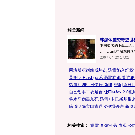
相关新闻
韩媒体盛赞奇迹世界
中国知名的下载工具迅
chinarank中游戏
2007-04-23 17:01
·
网络版权纠纷成热点 迅雷陷入维权
·
黄明明:Flashget和迅雷赛跑 看谁
·
热血江湖生日快乐 新服[碧海]今日
·
自己动手丰衣足食 让Firefox 2.0
·
将木马病毒杀死 迅雷+卡巴斯基带
·
陈道明陈宝国遭遇收视滑铁卢 新剧
相关搜索：
迅雷
音像制品
贞观
公