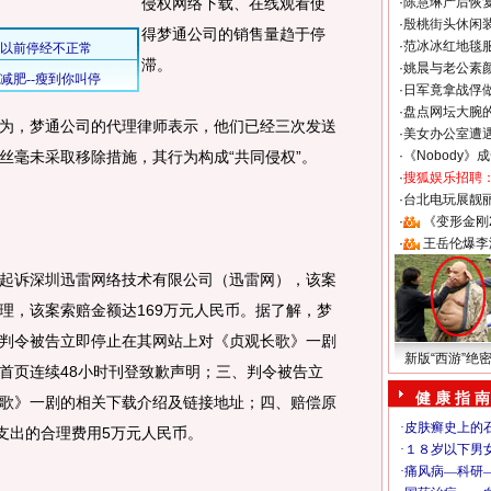
侵权网络下载、在线观看使
·
陈慧琳产后恢复
·
殷桃街头休闲装
得梦通公司的销售量趋于停
·
范冰冰红地毯
滞。
·
姚晨与老公素
·
日军竟拿战俘
·
盘点网坛大腕
，梦通公司的代理律师表示，他们已经三次发送
·
美女办公室遭
丝毫未采取移除措施，其行为构成“共同侵权”。
·
《Nobody》
·
搜狐娱乐招聘
·
台北电玩展靓丽S
·
《变形金刚
·
王岳伦爆李
诉深圳迅雷网络技术有限公司（迅雷网），该案
理，该案索赔金额达169万元人民币。据了解，梦
判令被告立即停止在其网站上对《贞观长歌》一剧
新版“西游”绝
首页连续48小时刊登致歉声明；三、判令被告立
健 康 指 南
歌》一剧的相关下载介绍及链接地址；四、赔偿原
支出的合理费用5万元人民币。