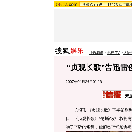
搜狐
ChinaRen
17173
焦点房
娱乐频道
>
电视 TV
>
大陆
“贞观长歌”告迅雷
2007年04月26日01:18
来
信报讯 《贞观长歌》下半部刚刚
日，《贞观长歌》的独家发行权拥有
响了正版的销售，他们已正式起诉迅