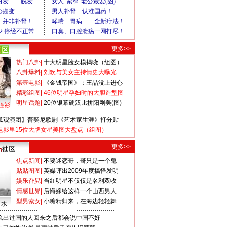
更多>>
热门八卦
|
十大明星脸女模揭晓（组图）
八卦爆料
|
刘欢与美女主持情史大曝光
第壹电影
|
《金钱帝国》：王晶没上进心
精彩组图
|
46位明星孕妇时的大胆造型图
明星话题
|
20位银幕硬汉比拼阳刚美(图)
撞衫
狐观演团】普契尼歌剧《艺术家生涯》打分贴
电影里15位大牌女星美图大盘点（组图）
更多>>
焦点新闻
|
不要迷恋哥，哥只是一个鬼
贴贴图图
|
英媒评出2009年度搞怪发明
娱乐旮旯
|
当红明星不仅仅是名利双收
情感世界
|
后悔嫁给这样一个山西男人
型男索女
|
小糖精归来，在海边轻轻舞
口水
么出过国的人回来之后都会说中国不好