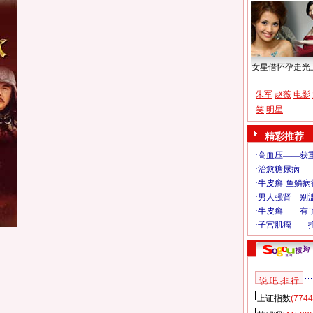
女星借怀孕走光
朱军
赵薇
电影
笑
明星
精彩推荐
说 吧 排 行
上证指数
(7744