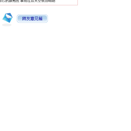
自己的旗袍照
暴雨过后天空依旧晴朗