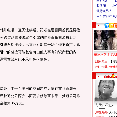
外电话一直无法接通。记者在迅雷网首页显要位
“任何透过迅雷资源聚合引擎的网页而链接及得到之
引擎自动搜录，迅雷公司对其合法性概不负责，迅
引中的链接可能包含有由他人享有知识产权的内
范冰冰李冰冰大
迅雷在线对此不承担任何责任。”
戏剧演出
|
【搜
热门连载
|
刘烨
外，由于百度网的空间内亦大量存在《贞观长
经梦通公司两次书面要求移除而未果，梦通公司昨
金额为85万元。
每天在吞别人
漂在海外
|
为什