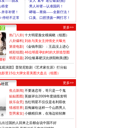
更多>>
热门八卦
|
十大明星脸女模揭晓（组图）
八卦爆料
|
刘欢与美女主持情史大曝光
第壹电影
|
《金钱帝国》：王晶没上进心
精彩组图
|
46位明星孕妇时的大胆造型图
明星话题
|
20位银幕硬汉比拼阳刚美(图)
撞衫
狐观演团】普契尼歌剧《艺术家生涯》打分贴
电影里15位大牌女星美图大盘点（组图）
更多>>
焦点新闻
|
不要迷恋哥，哥只是一个鬼
贴贴图图
|
英媒评出2009年度搞怪发明
娱乐旮旯
|
当红明星不仅仅是名利双收
情感世界
|
后悔嫁给这样一个山西男人
型男索女
|
小糖精归来，在海边轻轻舞
口水
么出过国的人回来之后都会说中国不好