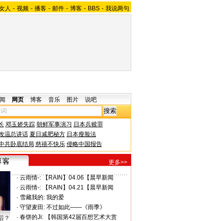
女人
-
视频
-
播客
-
邮件
-
博客
-
BBS
-
我说两句
闻
网页
博客
音乐
图片
说吧
长
邓玉娇失踪
朝鲜军事演习
日本兵赎罪
改温总讲话
夏日减肥秘方
日本瘦脸法
中共卧底结局
慈禧不快乐
侵略中国报告
更多>>
·
云雨情-:
【RAIN】04.06【晨早新闻
·
云雨情-:
【RAIN】04.21【晨早新闻
·
雪藏我的:
我的爱
·
守望麦田:
不过如此——《雨季》
·
春饼的Ji:
【韩国第42届百想艺术大赏
后？