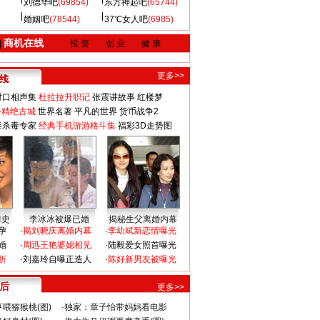
刘德华吧
(69854)
东方神起吧
(65744)
婚姻吧
(78544)
37℃女人吧
(6985)
商机在线
|
投 资
创 业
健 康
更多>>
对口相声集
杜拉拉升职记
张震讲故事
红楼梦
-精绝古城
世界名著
平凡的世界
货币战争2
毒杀毒专家
经典手机游游格斗集
福彩3D走势图
情史
李冰冰被爆已婚
揭秘生父离婚内幕
孕
·
揭刘晓庆离婚内幕
·
李幼斌新恋情曝光
婚
·
周迅王艳婆媳相见
·
陆毅爱女照首曝光
折
·
刘嘉玲自曝正造人
·
陈好新男友被曝光
 后
更多>>
喂猕猴桃(图)
·
独家：章子怡带妈妈看电影