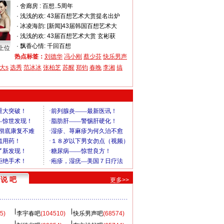
·
舍廊房 :
百想..5周年
·
浅浅的欢:
43届百想艺术大赏提名出炉
·
冰凌海韵:
[新闻]43届韩国百想艺术大
·
浅浅的欢:
43届百想艺术大赏 玄彬获
·
飘香心情:
千回百想
上位
热点标签：
刘德华
冯小刚
蔡少芬
快乐男声
大s
选秀
范冰冰
张柏芝
苏醒
郑钧
春晚
李湘
搞
说 吧
更多>>
5)
李宇春吧
(104510)
快乐男声吧
(68574)