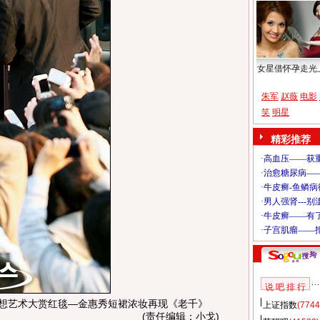
女星借怀孕走光
朱军
赵薇
电影
笑
明星
精彩推荐
说 吧 排 行
金惠秀短裙浓妆再现《老千》
上证指数
(7744
(责任编辑：小戈)