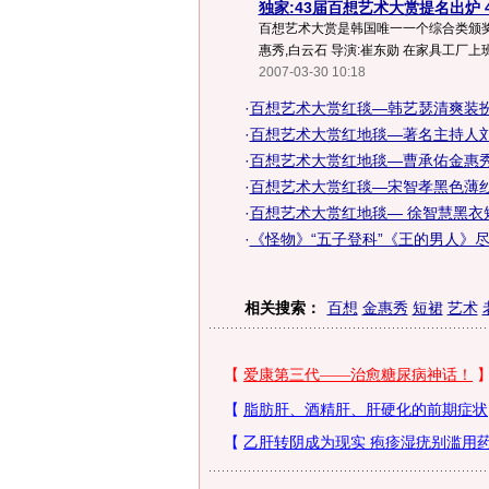
独家:43届百想艺术大赏提名出炉 
百想艺术大赏是韩国唯一一个综合类颁奖典
惠秀,白云石 导演:崔东勋 在家具工厂上班.
2007-03-30 10:18
·
百想艺术大赏红毯—韩艺瑟清爽装
·
百想艺术大赏红地毯—著名主持人
·
百想艺术大赏红地毯—曹承佑金惠
·
百想艺术大赏红毯—宋智孝黑色薄
·
百想艺术大赏红地毯— 徐智慧黑衣
·
《怪物》“五子登科”《王的男人》
相关搜索：
百想
金惠秀
短裙
艺术