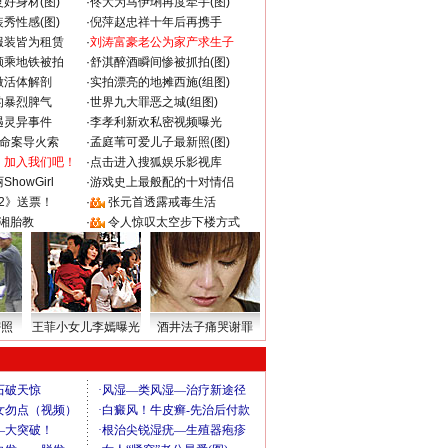
好身材(图)
·
佟大为马伊琍再度牵手(图)
秀性感(图)
·
倪萍赵忠祥十年后再携手
服装皆为租赁
·
刘涛富豪老公为家产求生子
颜乘地铁被拍
·
舒淇醉酒瞬间惨被抓拍(图)
做活体解剖
·
实拍漂亮的地摊西施(组图)
的暴烈脾气
·
世界九大罪恶之城(组图)
遇灵异事件
·
李孝利新欢私密视频曝光
成命案导火索
·
孟庭苇可爱儿子最新照(图)
：加入我们吧！
·
点击进入搜狐娱乐影视库
howGirl
·
游戏史上最般配的十对情侣
2》送票！
·
张元首透露戒毒生活
湘胎教
·
令人惊叹太空步下楼方式
密照
王菲小女儿李嫣曝光
酒井法子痛哭谢罪