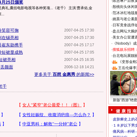
·
陈慧琳产后恢复
4月25日颁奖
·
殷桃街头休闲装
礼,囊括电影电视等各种奖项...《老千》 主演:曹承佑,金
·
范冰冰红地毯
..
·
姚晨与老公素
·
日军竟拿战俘
扮笑容可掬
2007-04-25 17:30
·
盘点网坛大腕
刘在锡亮相
·
美女办公室遭
2007-04-25 17:30
·
《Nobody》
秀崔东勋携手
2007-04-25 17:17
·
搜狐娱乐招聘
纱短裙显成熟
2007-04-25 17:05
·
台北电玩展靓丽S
短裙亮相
2007-04-25 16:35
·
《变形金刚
尽丢颜面
2006-12-18 14:21
·
王岳伦爆李
更多关于
百想 金惠秀
的新闻>>
老千
新版“西游”绝
健 康 指 南