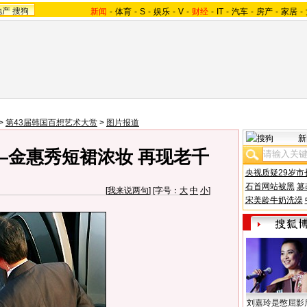
地产
搜狗
新闻
-
体育
-
S
-
娱乐
-
V
-
财经
-
IT
-
汽车
-
房产
-
家居
-
>
第43届韩国百想艺术大赏
>
图片报道
新
—金惠秀短裙浓妆 再现老千
央视质疑29岁市
石首网站被黑
篡
[
我来说两句
] [字号：
大
中
小
]
宋美龄牛奶洗澡
刘嘉玲是憋屈影