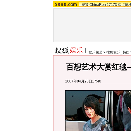
搜狐
ChinaRen
17173
焦点房
娱乐频道
>
搜狐娱乐_韩娱
百想艺术大赏红毯
2007年04月25日17:40