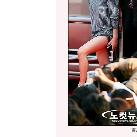
百想艺术大赏红毯—