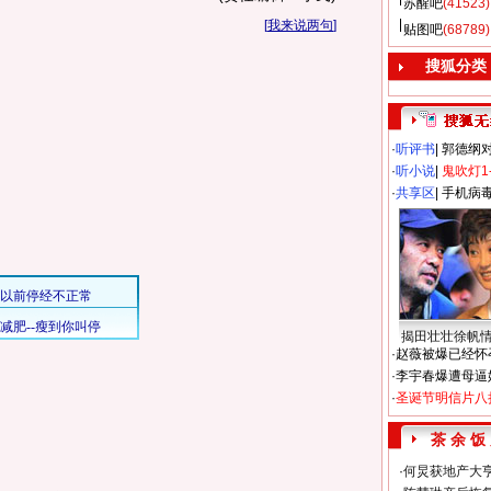
苏醒吧
(41523)
[
我来说两句
]
贴图吧
(68789)
搜狐分类
·
听评书
|
郭德纲
·
听小说
|
鬼吹灯1
·
共享区
|
手机病
揭田壮壮徐帆
·
赵薇被爆已经怀
·
李宇春爆遭母逼
·
圣诞节明信片八
茶 余 饭
·
何炅获地产大亨