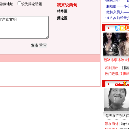
隐藏地址
设为辩论话题
我来说两句
精华区
辩论区
范冰冰李冰冰大
戏剧演出
|
【搜
热门连载
|
刘烨
每天在吞别人
漂在海外
|
为什