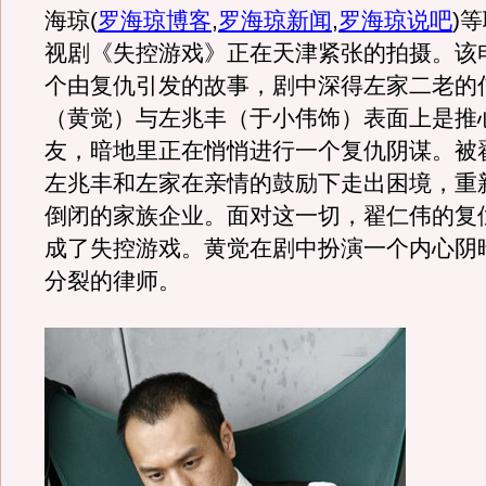
海琼
(
罗海琼博客
,
罗海琼新闻
,
罗海琼说吧
)
等
视剧《失控游戏》正在天津紧张的拍摄。该
个由复仇引发的故事，剧中深得左家二老的
（黄觉）与左兆丰（于小伟饰）表面上是推
友，暗地里正在悄悄进行一个复仇阴谋。被
左兆丰和左家在亲情的鼓励下走出困境，重
倒闭的家族企业。面对这一切，翟仁伟的复
成了失控游戏。黄觉在剧中扮演一个内心阴
分裂的律师。