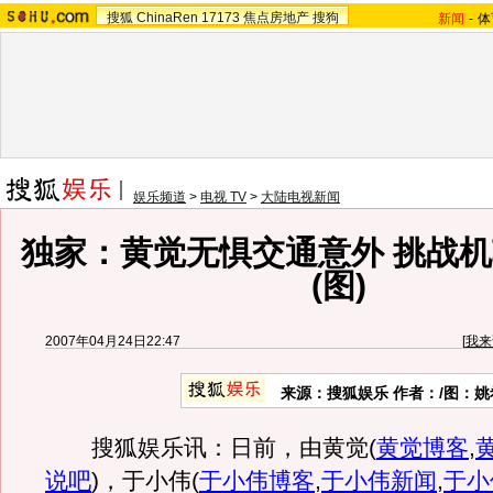
搜狐
ChinaRen
17173
焦点房地产
搜狗
新闻
-
体
娱乐频道
>
电视 TV
>
大陆电视新闻
独家：黄觉无惧交通意外 挑战
(图)
2007年04月24日22:47
[
我来
来源：搜狐娱乐 作者：/图：姚
搜狐娱乐讯：日前，由黄觉
(
黄觉博客
,
说吧
)
，于小伟
(
于小伟博客
,
于小伟新闻
,
于小