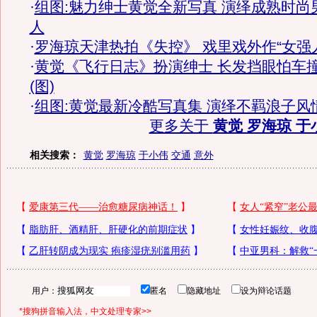
·
组图:魅力绅士黄觉全新写真 演绎成熟时尚
人
·
罗海琼天津热拍《失控》 戏里戏外作“女强
·
黄觉《飞行日志》扮演绅士 长发挡眼怕车
(图)
·
组图:黄觉最新冷酷写真集 演绎不羁浪子风
更多关于
黄觉 罗海琼 于
相关搜索：
黄觉
罗海琼
于小伟
交通
意外
用户：
匿名
隐藏地址
设为辩论话题
*搜狗拼音输入法，中文处理专家>>