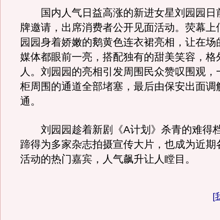
国内人气日益高涨的新进女星刘园园日
牌邀请，出席消费者公开见面活动。荧幕上
园园身着娇嫩的鹅黄色连衣裙亮相，让在场
媒体都眼前一亮，搭配独有的甜美笑容，格
人。刘园园的亮相引发周围民众赞叹围观，
柜周围的通道全部堵塞，最后由保安出面调
通。
刘园园趁着新剧《A计划》杀青的难得档
蹄得为多家杂志拍摄宣传大片，也成为近期
活动的热门嘉宾，人气飙升让人瞠目。
[