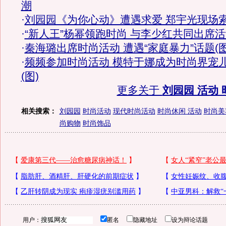
潮
·
刘园园《为你心动》遭遇求爱 郑宇光现场
·
“新人王”杨幂领跑时尚 与李少红共同出席
·
秦海璐出席时尚活动 遭遇“家庭暴力”话题(图
·
频频参加时尚活动 模特于娜成为时尚界宠
(图)
更多关于
刘园园 活动 
相关搜索：
刘园园
时尚活动
现代时尚活动
时尚休闲 活动
时尚美
尚购物
时尚饰品
用户：
匿名
隐藏地址
设为辩论话题