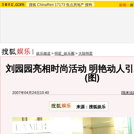
搜狐
ChinaRen
17173
焦点房地产
搜狗
新闻
-
体
娱乐频道
>
明星_娱乐圈
>
大陆明星
刘园园亮相时尚活动 明艳动人
(图)
2007年04月24日10:40
[
我来说
来源：搜狐娱乐