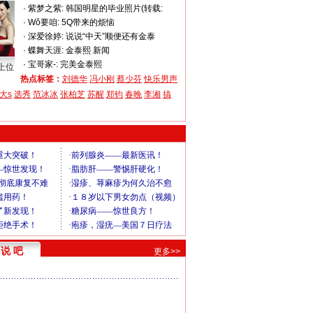
·
紫梦之紫:
韩国明星的毕业照片(转载:
·
Wǒ要咱:
5Q带来的烦恼
·
深爱徐婷:
说说“中天”顺便还有金泰
·
蝶舞天涯:
金泰熙 新闻
·
宝哥家-:
完美金泰熙
上位
热点标签：
刘德华
冯小刚
蔡少芬
快乐男声
大s
选秀
范冰冰
张柏芝
苏醒
郑钧
春晚
李湘
搞
说 吧
更多>>