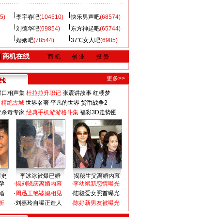
5)
李宇春吧
(104510)
快乐男声吧
(68574)
刘德华吧
(69854)
东方神起吧
(65744)
婚姻吧
(78544)
37℃女人吧
(6985)
商机在线
|
商 机
创 业
投 资
更多>>
对口相声集
杜拉拉升职记
张震讲故事
红楼梦
-精绝古城
世界名著
平凡的世界
货币战争2
毒杀毒专家
经典手机游游格斗集
福彩3D走势图
情史
李冰冰被爆已婚
揭秘生父离婚内幕
孕
·
揭刘晓庆离婚内幕
·
李幼斌新恋情曝光
婚
·
周迅王艳婆媳相见
·
陆毅爱女照首曝光
折
·
刘嘉玲自曝正造人
·
陈好新男友被曝光