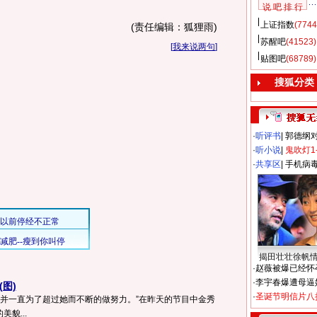
说 吧 排 行
上证指数
(7744
(责任编辑：狐狸雨)
苏醒吧
(41523)
[
我来说两句
]
贴图吧
(68789)
搜狐分类
·
听评书
|
郭德纲
·
听小说
|
鬼吹灯1
·
共享区
|
手机病
揭田壮壮徐帆
·
赵薇被爆已经怀
·
李宇春爆遭母逼
图)
·
圣诞节明信片八
,并一直为了超过她而不断的做努力。”在昨天的节目中金秀
貌...