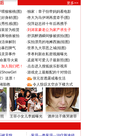
 后
更多>>
喂猕猴桃(图)
·
独家：章子怡带妈妈看电影
好身材(图)
·
佟大为马伊琍再度牵手(图)
秀性感(图)
·
倪萍赵忠祥十年后再携手
服装皆为租赁
·
刘涛富豪老公为家产求生子
颜乘地铁被拍
·
舒淇醉酒瞬间惨被抓拍(图)
做活体解剖
·
实拍漂亮的地摊西施(组图)
的暴烈脾气
·
世界九大罪恶之城(组图)
遇灵异事件
·
李孝利新欢私密视频曝光
成命案导火索
·
孟庭苇可爱儿子最新照(图)
：加入我们吧！
·
点击进入搜狐娱乐影视库
howGirl
·
游戏史上最般配的十对情侣
2》送票！
·
张元首透露戒毒生活
湘胎教
·
令人惊叹太空步下楼方式
密照
王菲小女儿李嫣曝光
酒井法子痛哭谢罪