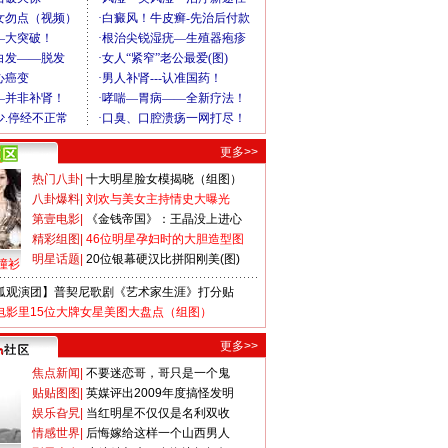
更多>>
热门八卦
|
十大明星脸女模揭晓（组图）
八卦爆料
|
刘欢与美女主持情史大曝光
第壹电影
|
《金钱帝国》：王晶没上进心
精彩组图
|
46位明星孕妇时的大胆造型图
明星话题
|
20位银幕硬汉比拼阳刚美(图)
撞衫
狐观演团】普契尼歌剧《艺术家生涯》打分贴
电影里15位大牌女星美图大盘点（组图）
更多>>
焦点新闻
|
不要迷恋哥，哥只是一个鬼
贴贴图图
|
英媒评出2009年度搞怪发明
娱乐旮旯
|
当红明星不仅仅是名利双收
情感世界
|
后悔嫁给这样一个山西男人