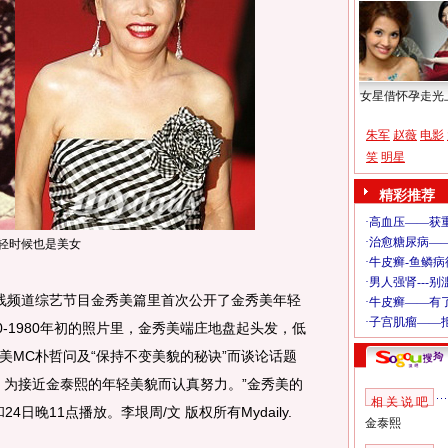
女星借怀孕走光
朱军
赵薇
电影
笑
明星
精彩推荐
轻时候也是美女
线频道综艺节目金秀美篇里首次公开了金秀美年轻
0-1980年初的照片里，金秀美端庄地盘起头发，低
美MC朴哲问及“保持不变美貌的秘诀”而谈论话题
，为接近金泰熙的年轻美貌而认真努力。”金秀美的
相 关 说 吧
4日晚11点播放。李垠周/文 版权所有Mydaily.
金泰熙