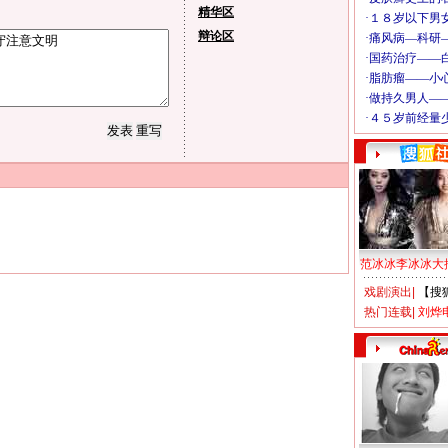
精华区
辩论区
范冰冰李冰冰大
戏剧演出
|
【搜
热门连载
|
刘烨