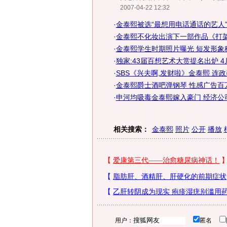
2007-04-22 12:32
·
金泰熙被选“最想用电话通话的艺人”
·
金泰熙不化妆出演下一部作品《打架
·
金泰熙学生时期照片曝光 短发形象稚
·
独家:43届百想艺术大赏提名出炉 4
·
SBS《兴夫啊,发财啦》金泰熙 连政
·
金泰熙爵士酒吧弹钢琴 性感广告百万
·
申河均吸毒金泰熙嫁入豪门 经济公
相关搜索：
金泰熙
照片
公开
播放
用户：
匿名