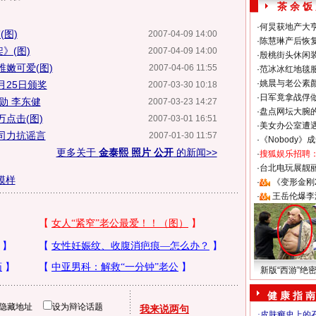
茶 余 饭
·
何炅获地产大亨
(图)
2007-04-09 14:00
·
陈慧琳产后恢复
》(图)
2007-04-09 14:00
·
殷桃街头休闲装
嫩可爱(图)
2007-04-06 11:55
·
范冰冰红地毯
·
姚晨与老公素
月25日颁奖
2007-03-30 10:18
·
日军竟拿战俘
勋 李东健
2007-03-23 14:27
·
盘点网坛大腕
点击(图)
2007-03-01 16:51
·
美女办公室遭
司力抗谣言
2007-01-30 11:57
·
《Nobody》
更多关于
金泰熙 照片 公开
的新闻>>
·
搜狐娱乐招聘
·
台北电玩展靓丽S
模样
·
《变形金刚
·
王岳伦爆李
新版“西游”绝
健 康 指 南
隐藏地址
设为辩论话题
我来说两句