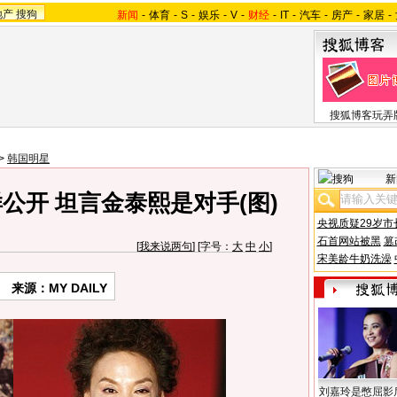
地产
搜狗
新闻
-
体育
-
S
-
娱乐
-
V
-
财经
-
IT
-
汽车
-
房产
-
家居
-
搜狐博客玩弄
>
韩国明星
新
公开 坦言金泰熙是对手(图)
央视质疑29岁市
石首网站被黑
篡
[
我来说两句
] [字号：
大
中
小
]
宋美龄牛奶洗澡
来源：MY DAILY
刘嘉玲是憋屈影