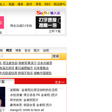
女人
-
视频
-
播客
-
邮件
-
博客
-
BBS
-
我说两句
网友自建DJ专辑
立即下载
版
闻
网页
博客
音乐
图片
说吧
长
邓玉娇失踪
朝鲜军事演习
日本兵赎罪
改温总讲话
夏日减肥秘方
日本瘦脸法
中共卧底结局
慈禧不快乐
侵略中国报告
更多>>
·
波斯猫-:
金泰熙出席活动时的生活照
·
水悦清澜:
博主蓓蓓 PK 金泰熙 (照片
·
和空的世:
金泰熙照片
·
豪情体育:
韩国女星 金泰熙 照片
·
xiangzi3:
smile to face all
后？