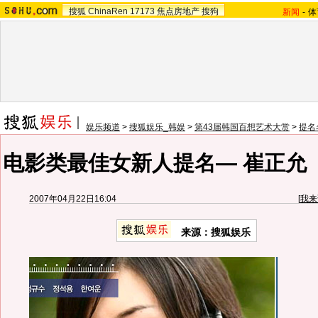
搜狐
ChinaRen
17173
焦点房地产
搜狗
新闻
-
体
娱乐频道
>
搜狐娱乐_韩娱
>
第43届韩国百想艺术大赏
>
提名
电影类最佳女新人提名— 崔正允
2007年04月22日16:04
[
我来
来源：搜狐娱乐