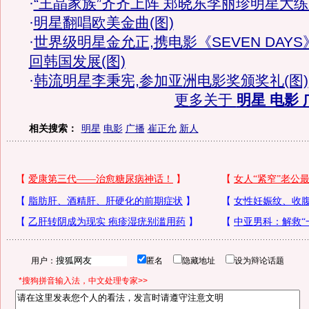
·
“王晶家族”齐齐上阵 郑晓东李丽珍明星大
·
明星翻唱欧美金曲(图)
·
世界级明星金允正,携电影《SEVEN DAYS
回韩国发展(图)
·
韩流明星李秉宪,参加亚洲电影奖颁奖礼(图)
更多关于
明星 电影 
相关搜索：
明星
电影
广播
崔正允
新人
用户：
匿名
隐藏地址
设为辩论话题
*搜狗拼音输入法，中文处理专家>>