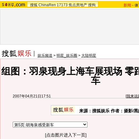
搜狐
ChinaRen
17173
焦点房地产
搜狗
新闻
-
体
娱乐频道
>
明星_娱乐圈
>
大陆明星
组图：羽泉现身上海车展现场 零
车
2007年04月21日17:51
[
我来说
来源：搜狐娱乐 作者：摄影/黑
[点击图片进入下一页]