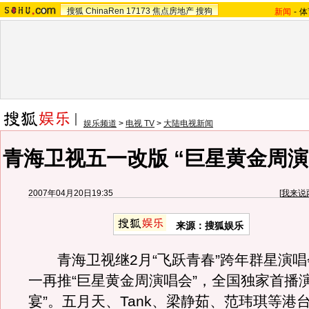
搜狐
ChinaRen
17173
焦点房地产
搜狗
新闻
-
体
娱乐频道
>
电视 TV
>
大陆电视新闻
青海卫视五一改版 “巨星黄金周演
2007年04月20日19:35
[
我来说
来源：搜狐娱乐
青海卫视继2月“飞跃青春”跨年群星演唱
一再推“巨星黄金周演唱会”，全国独家首播
宴”。五月天、Tank、梁静茹、范玮琪等港