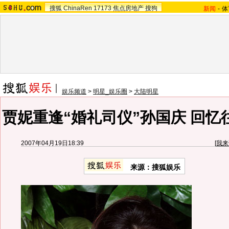
搜狐
ChinaRen
17173
焦点房地产
搜狗
新闻
-
体
娱乐频道
>
明星_娱乐圈
>
大陆明星
贾妮重逢“婚礼司仪”孙国庆 回忆
2007年04月19日18:39
[
我来
来源：搜狐娱乐