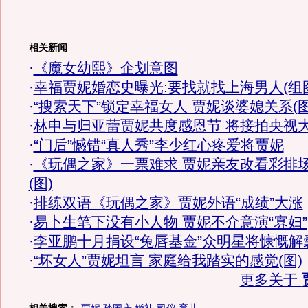
相关新闻
·
《魔女幼熙》企划意图
·
幸福贾妮婚恋史曝光:要找就找上海男人(组
·
“搜索天下”锁定幸福女人 贾妮谈婆媳关系(图
·
林申与归亚蕾贾妮共度感恩节 将接拍央视
·
“门后”憾错“真人秀”李少红心疼爱将贾妮
·
《玩偶之家》一票难求 贾妮亲友改看彩排
(图)
·
排练双语《玩偶之家》贾妮外语“成绩”大涨
·
易卜生笔下没有小人物 贾妮不介意演“寡妇”
·
李亚鹏十月捐设“兔唇基金”众明星将慷慨解
·
“坏女人”贾妮坦言 家庭给我踏实的感觉(图)
更多关于