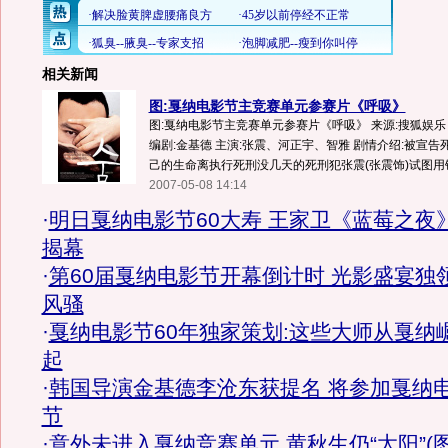
相关新闻
图:戛纳电影节主竞赛单元参赛片《呼吸》
图:戛纳电影节主竞赛单元参赛片《呼吸》 来源:搜狐娱乐 
编剧:金基德 主演:张震、河正宇、智雅 剧情介绍:被宣
己的生命离执行死刑没几天的死刑犯张震(张震饰)试图用锥
2007-05-08 14:14
·
明日戛纳电影节60大寿 王家卫《蓝莓之夜
揭幕
·
第60届戛纳电影节开幕倒计时 光影盛宴独
风骚
·
戛纳电影节60年独家策划:这些大师从戛纳
起
·
韩国导演金基德李沧东获提名 将参加戛纳
节
·
意外未进入戛纳竞赛单元 黄秋生仍“太阳”(图