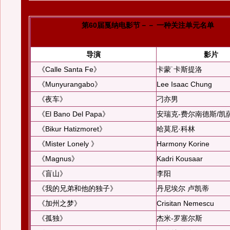
第60届戛纳电影节－－ 一种关注单元名单
导演
影片
《Calle Santa Fe》
卡蒙˙卡斯提洛
《Munyurangabo》
Lee Isaac Chung
《夜车》
刁亦男
《El Bano Del Papa》
安瑞克-费尔南德斯/凯
《Bikur Hatizmoret》
哈莫尼·科林
《Mister Lonely 》
Harmony Korine
《Magnus》
Kadri Kousaar
《盲山》
李阳
《我的兄弟和他的独子》
丹尼埃尔 卢凯蒂
《加州之梦》
Crisitan Nemescu
《孤独》
杰米-罗塞尔斯