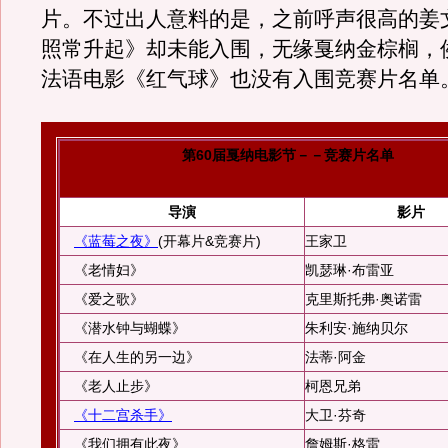
片。不过出人意料的是，之前呼声很高的姜
照常升起》却未能入围，无缘戛纳金棕榈，
法语电影《红气球》也没有入围竞赛片名单
第60届戛纳电影节－－竞赛片名单
导演
影片
《蓝莓之夜》
(开幕片&竞赛片)
王家卫
《老情妇》
凯瑟琳·布雷亚
《爱之歌》
克里斯托弗·奥诺雷
《潜水钟与蝴蝶》
朱利安·施纳贝尔
《在人生的另一边》
法蒂·阿金
《老人止步》
柯恩兄弟
《十二宫杀手》
大卫·芬奇
《我们拥有此夜》
詹姆斯·格雷