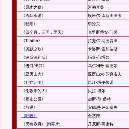
《原木之森》
河濑直美
《给我承诺》
埃米尔·库斯图里卡
《秘阳》
李沧东
《四个月，三周，两天》
克里斯蒂安·门裘
《Tehilim》
拉斐尔·纳德贾里
《沉默之歌》
卡洛斯·雷加达斯
《波斯波利斯》
玛嘉·莎塔碧
《进口/出口》
乌尔利奇·塞德尔
《亚历山大》
亚历山大·苏克洛夫
《死亡证明》
昆汀·塔伦蒂诺
《伦敦来的人》
贝拉·塔尔
《暴走公园》
加斯·范·桑特
《放逐》
安德烈·萨金塞夫
《呼吸》
金基德
《黑暗岁月》(闭幕片)
丹尼斯·阿康特