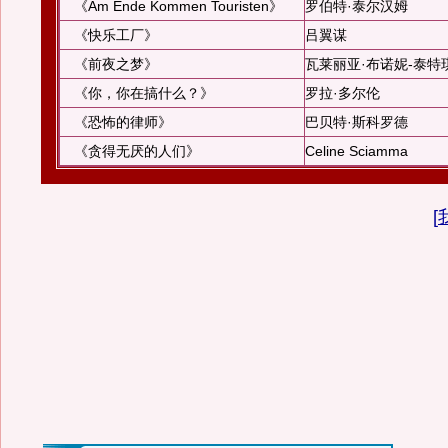
《Am Ende Kommen Touristen》
罗伯特·泰尔汉姆
《快乐工厂》
吕翼谋
《前夜之梦》
瓦莱丽亚·布诺妮-泰特
《你，你在搞什么？》
罗拉·多尔伦
《恐怖的律师》
巴贝特·斯科罗德
《贪得无厌的人们》
Celine Sciamma
[