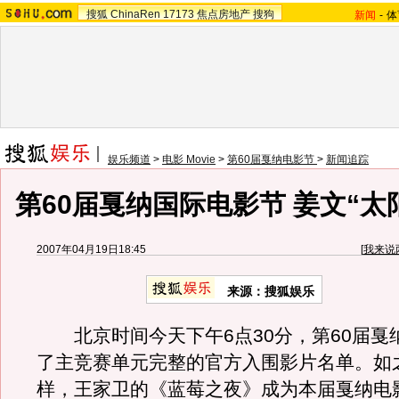
搜狐
ChinaRen
17173
焦点房地产
搜狗
新闻
-
体
娱乐频道
>
电影 Movie
>
第60届戛纳电影节
>
新闻追踪
第60届戛纳国际电影节 姜文“太
2007年04月19日18:45
[
我来说
来源：搜狐娱乐
北京时间今天下午6点30分，第60届戛
了主竞赛单元完整的官方入围影片名单。如
样，王家卫的《蓝莓之夜》成为本届戛纳电