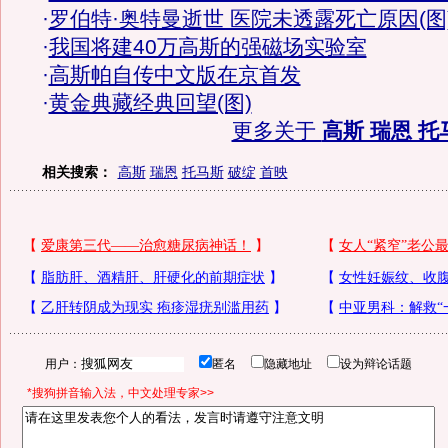
·
罗伯特·奥特曼逝世 医院未透露死亡原因(图
·
我国将建40万高斯的强磁场实验室
·
高斯帕自传中文版在京首发
·
黄金典藏经典回望(图)
更多关于
高斯 瑞恩 托
相关搜索：
高斯
瑞恩
托马斯
破绽
首映
用户：
匿名
隐藏地址
设为辩论话题
*搜狗拼音输入法，中文处理专家>>