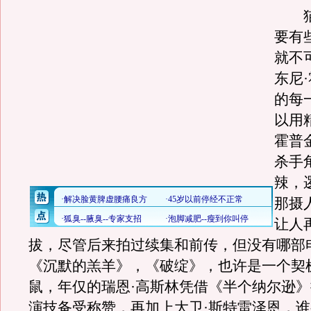
猫
要有
就不
东尼
的每
以用
霍普
杀手
辣，
那摄
让人
拔，尽管后来拍过续集和前传，但没有哪部
《沉默的羔羊》，《破绽》，也许是一个契
鼠，年仅的瑞恩·高斯林凭借《半个纳尔逊
演技备受称赞，再加上大卫·斯特雷泽恩，