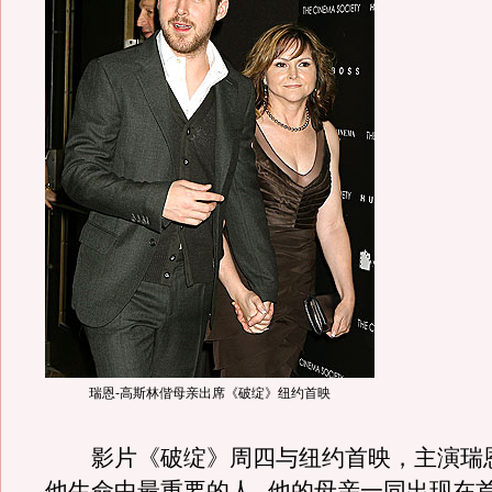
瑞恩-高斯林偕母亲出席《破绽》纽约首映
影片《破绽》周四与纽约首映，主演瑞恩
他生命中最重要的人--他的母亲一同出现在