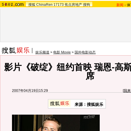
搜狐
ChinaRen
17173
焦点房地产
搜狗
新闻
-
体
娱乐频道
>
电影 Movie
>
国外电影动态
影片《破绽》纽约首映 瑞恩-高
席
2007年04月19日15:29
[
我来
来源：搜狐娱乐