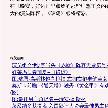
在《晚安，好运》里点燃的那些理想主义的
大的演员阵容，《破绽》必将精彩。
相关新闻
·
演员组合“乱”字当头《赤壁》阵容无票房号
·
好莱坞后春前夏--《破绽》
·
图:瑞恩-高斯林饱享艳福 左拥右抱丰韵美女
·
奥斯卡前瞻 《通天塔》独秀《黄金甲》有
(图)
·
图:最佳男主角提名—瑞安-高斯林
·
莱昂纳多获提名 入围影评人协会最佳男主