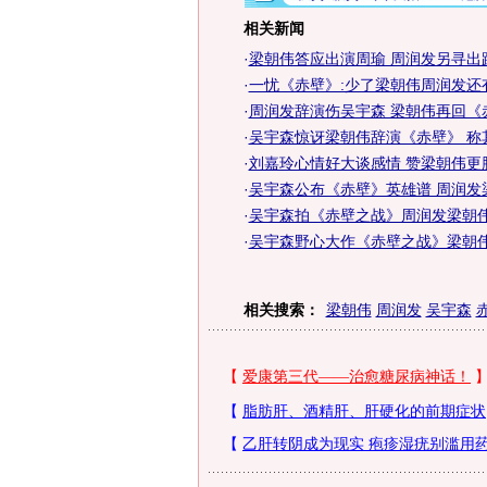
相关新闻
·
梁朝伟答应出演周瑜 周润发另寻出
·
一忧《赤壁》:少了梁朝伟周润发还
·
周润发辞演伤吴宇森 梁朝伟再回《
·
吴宇森惊讶梁朝伟辞演《赤壁》 称
·
刘嘉玲心情好大谈感情 赞梁朝伟更胜
·
吴宇森公布《赤壁》英雄谱 周润发
·
吴宇森拍《赤壁之战》周润发梁朝
·
吴宇森野心大作《赤壁之战》梁朝
相关搜索：
梁朝伟
周润发
吴宇森