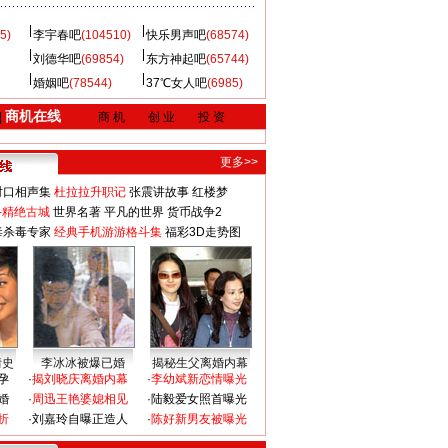
5)
李宇春吧
(104510)
快乐男声吧
(68574)
刘德华吧
(69854)
东方神起吧
(65744)
婚姻吧
(78544)
37℃女人吧
(6985)
商机在线
|
商 机
创 业
投 资
更多>>
对口相声集
杜拉拉升职记
张震讲故事
红楼梦
-精绝古城
世界名著
平凡的世界
货币战争2
毒杀毒专家
经典手机游游格斗集
福彩3D走势图
情史
李冰冰被爆已婚
揭秘生父离婚内幕
孕
·
揭刘晓庆离婚内幕
·
李幼斌新恋情曝光
婚
·
周迅王艳婆媳相见
·
陆毅爱女照首曝光
折
·
刘嘉玲自曝正造人
·
陈好新男友被曝光