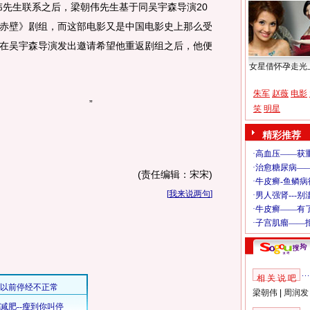
先生联系之后，梁朝伟先生基于同吴宇森导演20
赤壁》剧组，而这部电影又是中国电影史上那么受
在吴宇森导演发出邀请希望他重返剧组之后，他便
女星借怀孕走光
朱军
赵薇
电影
”
笑
明星
精彩推荐
(责任编辑：宋宋)
[
我来说两句
]
相 关 说 吧
梁朝伟
|
周润发