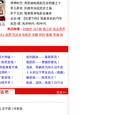
·
博博时空:
周星驰电视剧完全档案之十
·
草儿寒舍:
刘德华决战贺岁之巅
·
宋子文的:
预测香港电影金像奖
·
达达-搜:
【狂爱TVB】我最喜欢的TVB
·
辰思-搜:
风华绝代--80年代
上位
热点标签：
刘德华
冯小刚
蔡少芬
快乐男声
大s
选秀
范冰冰
张柏芝
苏醒
郑钧
春晚
李湘
搞
说 吧
更多>>
|
吴宇森
|
张家振