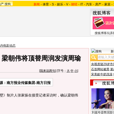
地产
搜狗
新闻
-
体育
-
S
-
娱乐
-
V
-
财经
-
IT
-
汽车
-
房产
-
家居
-
搜狐博客玩弄
国内电影动态
新
 梁朝伟将顶替周润发演周瑜
央视质疑29岁市
石首网站被黑
篡
[
我来说两句
] [字号：
大
中
小
]
宋美龄牛奶洗澡
源：南方报业传媒集团-南方日报
壁》制片人张家振在接受记者采访时，确认梁朝伟
刘嘉玲是憋屈影