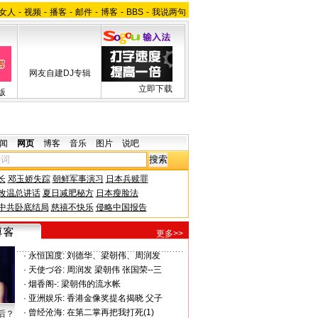
女人
-
视频
-
播客
-
邮件
-
博客
-
BBS
-
我说两句
网友自建DJ专辑
立即下载
版
闻
网页
博客
音乐
图片
说吧
长
邓玉娇失踪
朝鲜军事演习
日本兵赎罪
改温总讲话
夏日减肥秘方
日本瘦脸法
中共卧底结局
慈禧不快乐
侵略中国报告
更多>>
·
永恒国度:
刘德华、梁朝伟、周润发
·
天使づ谷:
周润发 梁朝伟 张国荣--三
·
烟香阁-:
梁朝伟的流水帐
·
亚洲娱乐:
香港金像奖提名揭晓 父子
·
曾经沧海:
在第二掌再把我打死(1)
后？