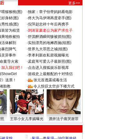
 后
更多>>
喂猕猴桃(图)
·
独家：章子怡带妈妈看电影
好身材(图)
·
佟大为马伊琍再度牵手(图)
秀性感(图)
·
倪萍赵忠祥十年后再携手
服装皆为租赁
·
刘涛富豪老公为家产求生子
颜乘地铁被拍
·
舒淇醉酒瞬间惨被抓拍(图)
做活体解剖
·
实拍漂亮的地摊西施(组图)
的暴烈脾气
·
世界九大罪恶之城(组图)
遇灵异事件
·
李孝利新欢私密视频曝光
成命案导火索
·
孟庭苇可爱儿子最新照(图)
：加入我们吧！
·
点击进入搜狐娱乐影视库
howGirl
·
游戏史上最般配的十对情侣
2》送票！
·
张元首透露戒毒生活
湘胎教
·
令人惊叹太空步下楼方式
密照
王菲小女儿李嫣曝光
酒井法子痛哭谢罪