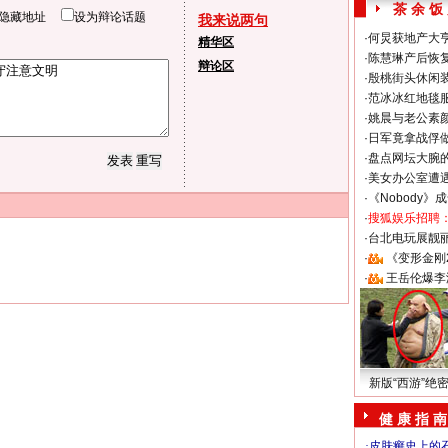
茶 余 饭
隐藏地址
设为辩论话题
我来说两句
·
何炅获地产大亨
精华区
·
陈慧琳产后恢复
辩论区
·
殷桃街头休闲装
·
范冰冰红地毯
·
姚晨与老公素
·
日军竟拿战俘
·
盘点网坛大腕
·
美女办公室遭
·
《Nobody》
·
搜狐娱乐招聘
·
台北电玩展靓丽S
·
《变形金刚
·
王岳伦爆李
新版“西游”绝
健 康 指 南