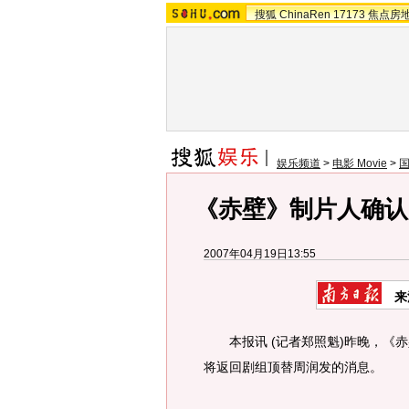
搜狐
ChinaRen
17173
焦点房
娱乐频道
>
电影 Movie
>
《赤壁》制片人确认
2007年04月19日13:55
来
本报讯 (记者郑照魁)昨晚，《赤
将返回剧组顶替周润发的消息。