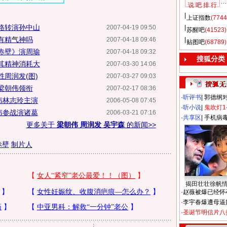
说 吧 排 行
上证指数
(7744
路转演孙中山
2007-04-19 09:50
苏醒吧
(41523)
有精气神吗
2007-04-18 09:46
贴图吧
(68789)
赤壁》演周瑜
2007-04-18 09:32
搜狐分类
其精神消耗大
2007-03-30 14:06
周润发(图)
2007-03-27 09:03
梁朝伟领衔
2007-02-17 08:36
·
听评书
|
郭德纲
伟林志玲主演
2006-05-08 07:45
·
听小说
|
鬼吹灯1
伟参战演诸葛
2006-03-21 07:16
·
共享区
|
手机病
更多关于
梁朝伟 周润发 吴宇森
的新闻>>
赤壁
制片人
揭田壮壮徐帆
·
赵薇被爆已经怀
·
李宇春爆遭母逼
·
圣诞节明信片八