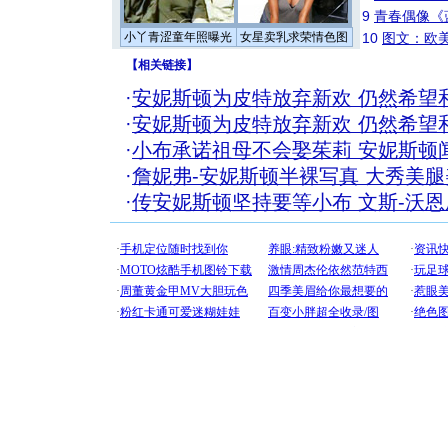
9
青春偶像《
小丫青涩童年照曝光
女星卖乳求荣情色图
10
图文：欧美
【
相关链接
】
·
安妮斯顿为皮特放弃新欢 仍然希望
·
安妮斯顿为皮特放弃新欢 仍然希望
·
小布承诺祖母不会娶茱莉 安妮斯顿
·
詹妮弗-安妮斯顿半裸写真 大秀美腿
·
传安妮斯顿坚持要等小布 文斯-沃