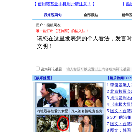
我来说两句
全部跟贴
精华
用户：
唯一能打出【范特西】的输入法！
设为辩论话题
【
娱乐辣图
】
【
娱乐热闻TOP
1
李俊基魅力
2
北京拉票会
3
周润发周杰
4
《南极大冒
5
图文：台湾
内地最喜性爱的女星
万人签名拒吃麦当劳
6
30年的港
7
图文：台湾
8
图文：韩国