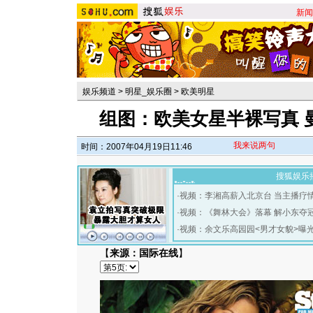
新闻
娱乐频道
>
明星_娱乐圈
>
欧美明星
组图：欧美女星半裸写真 
我来说两句
时间：2007年04月19日11:46
搜狐娱乐
·
视频：李湘高薪入北京台 当主播疗
·
视频：《舞林大会》落幕 解小东夺
·
视频：余文乐高园园<男才女貌>曝
【
来源：国际在线
】