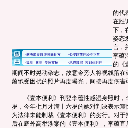
《
的代
在胜
下，
姿态
言，
李蕴
的《
期间不时晃动杂志，故意令旁人将视线落在
蕴饱受困扰的照片再度曝光，间接再度伤害
《壹本便利》刊登李蕴性感湿身照时，
岁，今年七月才满十六岁的她对判决表示震
为法律未能制裁《壹本便利》的劣行。对于
后在庭外高举涉案的《壹本便利》，李蕴直