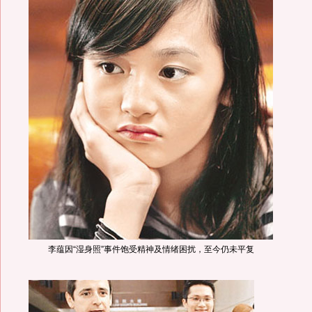
李蕴因“湿身照”事件饱受精神及情绪困扰，至今仍未平复