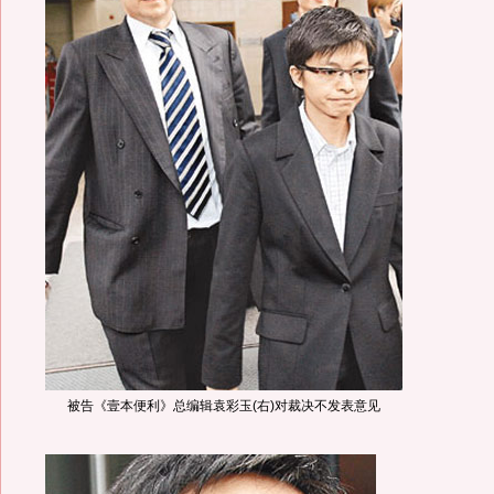
被告《壹本便利》总编辑袁彩玉(右)对裁决不发表意见