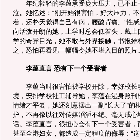
年纪轻轻的李蕴承受庞大压力，已不止
泣。她忆述：“刚开始很害怕，好大压力，
着，还整天觉得自己有病，腰酸背痛。”性
向活泼开朗的她，上学时总会低着头，戴上
学的奇异目光，她不敢与外界接触，书报摊
之，恐怕再看见一幅幅令她不堪入目的照片
李蕴直言 恐有下一个受害者
李蕴当时很害怕被学校开除，幸好校长
境，安排学校社工辅导她，李蕴在湿身照刊
情绪才平复，她还刻意摆出一副“长大了”的
护，不再像以往对传媒滔滔不绝、毫无戒心
话。李蕴直言，很担心会有下一个受害者，
甚至全港妇女，都造成一定程度的侮辱：“