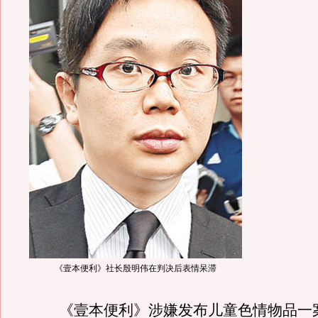
《壹本便利》社长殷明伟在判决后表情呆滞
《壹本便利》涉嫌发布儿童色情物品一