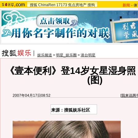
搜狐
ChinaRen
17173
焦点房地产
搜狗
新闻
-
体
娱乐频道
>
明星_娱乐圈
>
港台明星
《壹本便利》登14岁女星湿身照
(图)
2007年04月17日08:52
[
我来说两
来源：搜狐娱乐社区