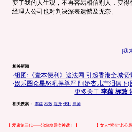
变了我的人生观，不再容易相信别人，变得
经理人公司也对判决深表遗憾及无奈。
[
我
相关新闻
·
组图:《壹本便利》逃法网 引起香港全城愤
·
娱乐圈众星怒吼捍尊严 阿娇杏儿声泪俱下(
更多关于
李蕴 标致 
相关搜索：
李蕴
标致
湿身
便利
律师