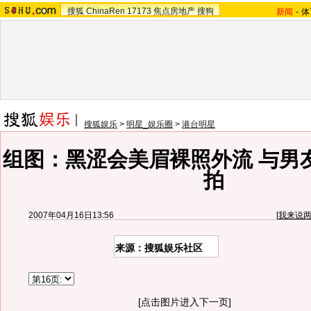
搜狐
ChinaRen
17173
焦点房地产
搜狗
新闻
-
体
搜狐娱乐
>
明星_娱乐圈
>
港台明星
组图：黑涩会美眉裸照外流 与男
拍
2007年04月16日13:56
[
我来说
来源：
搜狐娱乐社区
[点击图片进入下一页]