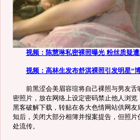
视频：陈慧琳私密裸照曝光 粉丝质疑
视频：高林生发布舒淇裸照引发明星“博
前黑涩会美眉容瑄将自己裸照与男友舌
密照片，放在网络上设定密码禁止他人浏览
黑客破解下载，转贴在各大色情网站供网友
知后，关闭大部分相簿并报案提告，但照片
处流传。