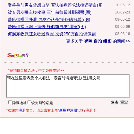
·
曝兽兽前男友曾想自杀 否认拍裸照求法律还清白(图
10-06-12
·
被弃男友曝车模秘事 三年前曾帮其删裸照(图)
10-02-23
·
蕾哈娜裸照外泄 男友否认是"美版陈冠希"(图)
09-05-12
·
蕾哈娜裸照网上疯传 疑似前男友"泄密"(图)
09-05-09
·
何润东收疯狂女歌迷裸照 投资250万自拍偶像剧
08-03-18
更多关于
裸照 自拍 组图
的新闻>>
*搜狗拼音输入法，中文处理专家>>
隐藏地址
设为辩论话题
*欢迎您
注册
发言。请点击右上角
“新用户注册”
进行注册！