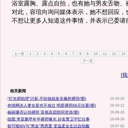
浴室露胸、露点自拍，也有她与男友舌吻、
对此，容瑄向询问媒体表示，她不想回应，
不想让更多人知道这件事情，并表示已委请
上一页
1
2
3
4
5
6
7
8
9
10
11
12
13
下一页
[
我
相关新闻
·
"灯光师助理"讨薪:不给钱就发吴佩慈裸照(图)
10-10-20
·
色情网连人妻女星也不放过 明星裸照66元任看(图)
10-10-12
·
杨丽珊否认拍裸照 亚视高层陪同澄清(图)
10-09-29
·
组图:李亚鹏早年半裸照曝光 好友曹卫宇忆往事
10-09-26
·
郁可唯MV与"男友"秀恩爱 变温柔女生过自拍瘾
10-07-02