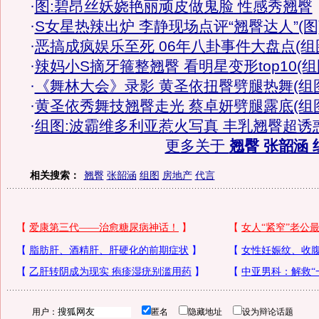
·
图:碧昂丝妖娆艳丽顽皮做鬼脸 性感秀翘臀
·
S女星热辣出炉 李静现场点评“翘臀达人”(图
·
恶搞成疯娱乐至死 06年八卦事件大盘点(组
·
辣妈小S摘牙箍整翘臀 看明星变形top10(组
·
《舞林大会》录影 黄圣依扭臀劈腿热舞(组
·
黄圣依秀舞技翘臀走光 蔡卓妍劈腿露底(组
·
组图:波霸维多利亚惹火写真 丰乳翘臀超诱
更多关于
翘臀 张韶涵 
相关搜索：
翘臀
张韶涵
组图
房地产
代言
用户：
匿名
隐藏地址
设为辩论话题