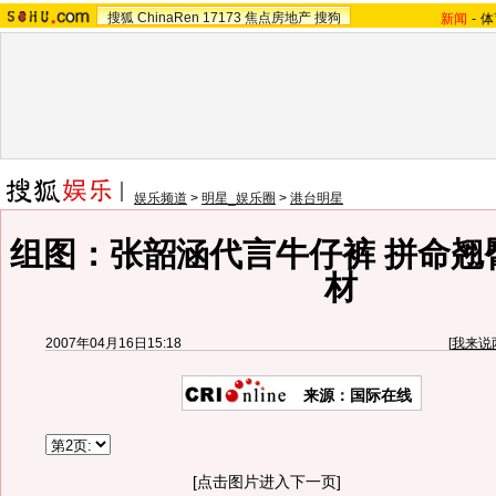
搜狐
ChinaRen
17173
焦点房地产
搜狗
新闻
-
体
娱乐频道
>
明星_娱乐圈
>
港台明星
组图：张韶涵代言牛仔裤 拼命翘
材
2007年04月16日15:18
[
我来说
来源：国际在线
[点击图片进入下一页]