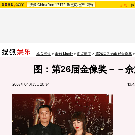
搜狐
ChinaRen
17173
焦点房地产
搜狗
新闻
-
体
娱乐频道
>
电影 Movie
>
影坛动态
>
第26届香港电影金像奖
图：第26届金像奖－－
2007年04月15日20:34
[
我来