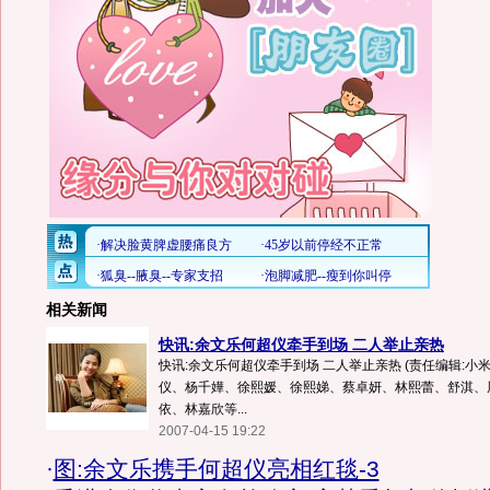
相关新闻
快讯:余文乐何超仪牵手到场 二人举止亲热
快讯:余文乐何超仪牵手到场 二人举止亲热 (责任编辑:小
仪、杨千嬅、徐熙媛、徐熙娣、蔡卓妍、林熙蕾、舒淇、
依、林嘉欣等...
2007-04-15 19:22
·
图:余文乐携手何超仪亮相红毯-3