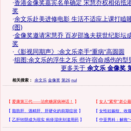
·
香港金像奖嘉宾名单确定 宋慧乔权相佑抵
奖
·
余文乐赴美进修电影 生活不适应上课打瞌
(图)
·
金像奖邀请宋慧乔 百岁邵逸夫获世纪影坛
奖
·
《影视同期声》:余文乐牵手“重病”高圆圆
·
组图:余文乐的浮生之乐 些许宿命感伤的型
更多关于
余文乐 金像奖 第
相关搜索：
余文乐
金像奖
第26
nul