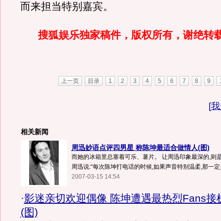
而来担当特别嘉宾。
搜狐娱乐独家稿件，版权所有，谢绝转
上一页
目录
1
2
3
4
5
6
7
8
9
[
我
相关新闻
周迅妙语点评四男星 称陈坤最适合做情人(图)
而她的冰箱里总塞着可乐、薯片。 让周迅印象最深的,则
周迅说:“每次陈坤打电话的时候,如果声音特别温柔,那一定是
2007-03-15 14:54
·
影迷亲切欢迎偶像 陈坤遭遇最热烈Fans接
(图)