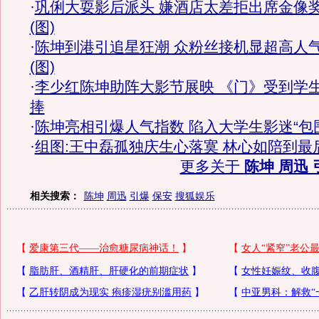
·
巩俐大耍影后派头 嫌酒店太差拒出席金像
(图)
·
陈坤到港引追星狂潮 众粉丝接机显超高人
(图)
·
李少红陈坤助阵大影节展映 《门》受到学
捧
·
陈坤亮相引爆人气指数 陷入大学生影迷“包
·
组图:王中磊孤独庆生心落寞 林心如陪到最
更多关于
陈坤 周迅 
相关搜索：
陈坤
周迅
引爆
保安
搜狐娱乐