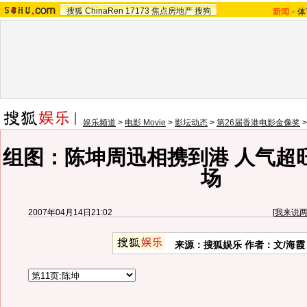
搜狐
ChinaRen
17173
焦点房地产
搜狗
新闻
-
体
娱乐频道
>
电影 Movie
>
影坛动态
>
第26届香港电影金像奖
组图：陈坤周迅相携到港 人气超
场
2007年04月14日21:02
[
我来说
来源：搜狐娱乐 作者：文/海霞