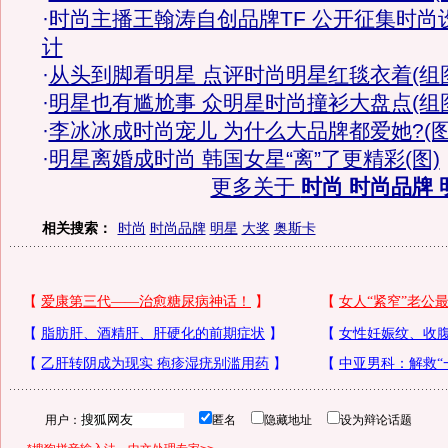
·
时尚主播王翰涛自创品牌TF 公开征集时尚
计
·
从头到脚看明星 点评时尚明星红毯衣着(组
·
明星也有尴尬事 众明星时尚撞衫大盘点(组
·
李冰冰成时尚宠儿 为什么大品牌都爱她?(图
·
明星离婚成时尚 韩国女星“离”了更精彩(图)
更多关于
时尚 时尚品牌 
相关搜索：
时尚
时尚品牌
明星
大奖
奥斯卡
用户：
匿名
隐藏地址
设为辩论话题