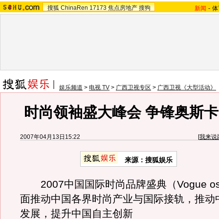
搜狐
ChinaRen
17173
焦点房地产
搜狗
新闻
-
体
娱乐频道
>
电视 TV
>
广西卫视专区
>
广西卫视《大型活动》
时尚领袖盛大峰会 争锋奥斯
2007年04月13日15:22
[
我来说
来源：搜狐娱乐
2007中国国际时尚品牌盛典（Vogue os
面推动中国各界时尚产业与国际接轨，推动
发展，提升中国自主创新