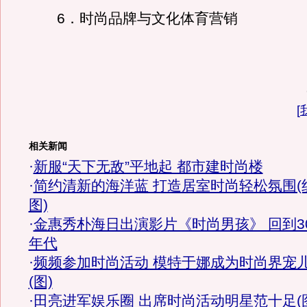
6．时尚品牌与文化体育营销
[
相关新闻
·
新服“天下无敌”平地起 都市建时尚楼
·
简约清新的海洋蓝 打造居室时尚轻松氛围(
图)
·
金惠秀朴海日出演影片《时尚男孩》 回到3
年代
·
频频参加时尚活动 模特于娜成为时尚界宠
(图)
·
田亮进军娱乐圈 出席时尚活动明星范十足(