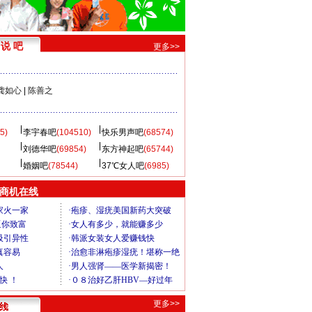
说 吧
更多>>
龚如心
|
陈善之
5)
李宇春吧
(104510)
快乐男声吧
(68574)
刘德华吧
(69854)
东方神起吧
(65744)
婚姻吧
(78544)
37℃女人吧
(6985)
商机在线
更多>>