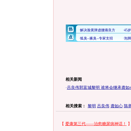
相关新闻
·
吕良伟郭富城黎明 谁将会继承龚如心
相关搜索：
黎明
吕良伟
龚如心
陈