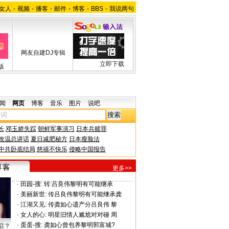
女人
-
视频
-
播客
-
邮件
-
博客
-
BBS
-
我说两句
网友自建DJ专辑
立即下载
版
闻
网页
博客
音乐
图片
说吧
长
邓玉娇失踪
朝鲜军事演习
日本兵赎罪
改温总讲话
夏日减肥秘方
日本瘦脸法
中共卧底结局
慈禧不快乐
侵略中国报告
更多>>
·
田园-搜:
转:吕良伟黎明有可能继承
·
美丽新世:
传吕良伟黎明有可能继承龚
·
江湖又见:
传龚如心遗产分吕良伟 黎
·
女人的心:
明星旧情人尴尬对对碰 周
·
蛋蛋-搜:
龚如心曾包养黎明郭富城?
后？