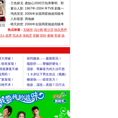
·
兰色探戈:
龚如心2000万包养黎明、郭
·
窗台人影:
1967年-2004 年TVB 剧集一
·
鸿杰笑笑:
2006年全国周星驰迷四级考
·
八卦星星:
周海媚
·
晴天的世:
2006年全国周星驰迷四级考
上位
热点标签：
刘德华
冯小刚
蔡少芬
快乐男声
大s
选秀
范冰冰
张柏芝
苏醒
郑钧
春晚
李湘
搞