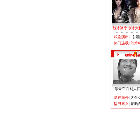
范冰冰李冰冰大
戏剧演出
|
【搜
热门连载
|
刘烨
每天在吞别人
漂在海外
|
为什
型男索女
|
晒晒