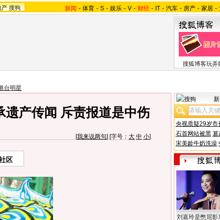
地产
搜狗
新闻
-
体育
-
S
-
娱乐
-
V
-
财经
-
IT
-
汽车
-
房产
-
家居
-
搜狐博客玩弄
港台明星
新
承遗产传闻 斥责报道是中伤
央视质疑29岁市
石首网站被黑
篡
[
我来说两句
] [字号：
大
中
小
]
宋美龄牛奶洗澡
社区
刘嘉玲是憋屈影