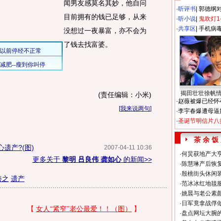
闻男友感莫名其妙，他自问
·
听评书
|
郭德纲
目前拥有的钱已足够，从来
·
听小说
|
鬼吹灯1
·
共享区
|
手机病
没想过一夜暴富，亦不会为
了钱去找富婆。
揭田壮壮徐帆
(责任编辑：小米)
·
赵薇被爆已经怀
[
我来说两句
]
·
李宇春爆遭母逼
·
圣诞节明信片八
茶 余 饭
遗产?(图)
2007-04-11 10:36
·
何炅获地产大亨
更多关于
黎明 吕良伟 龚如心
的新闻>>
·
陈慧琳产后恢复
·
殷桃街头休闲装
善之
遗产
·
范冰冰红地毯
·
姚晨与老公素
·
日军竟拿战俘
·
盘点网坛大腕