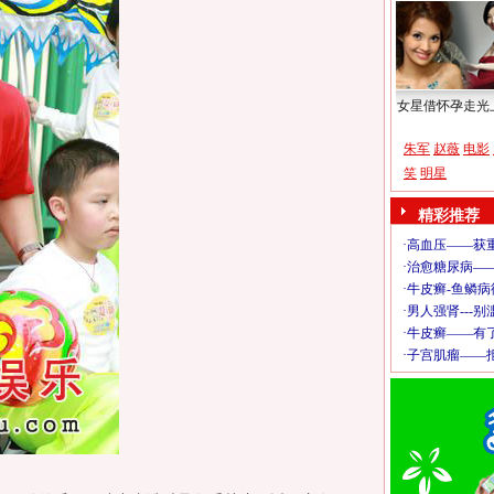
女星借怀孕走光
朱军
赵薇
电影
笑
明星
精彩推荐