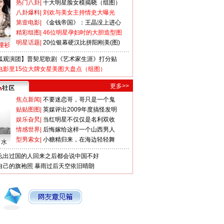
热门八卦
|
十大明星脸女模揭晓（组图）
八卦爆料
|
刘欢与美女主持情史大曝光
第壹电影
|
《金钱帝国》：王晶没上进心
精彩组图
|
46位明星孕妇时的大胆造型图
明星话题
|
20位银幕硬汉比拼阳刚美(图)
撞衫
狐观演团】普契尼歌剧《艺术家生涯》打分贴
电影里15位大牌女星美图大盘点（组图）
更多>>
焦点新闻
|
不要迷恋哥，哥只是一个鬼
贴贴图图
|
英媒评出2009年度搞怪发明
娱乐旮旯
|
当红明星不仅仅是名利双收
情感世界
|
后悔嫁给这样一个山西男人
型男索女
|
小糖精归来，在海边轻轻舞
口水
么出过国的人回来之后都会说中国不好
自己的旗袍照
暴雨过后天空依旧晴朗