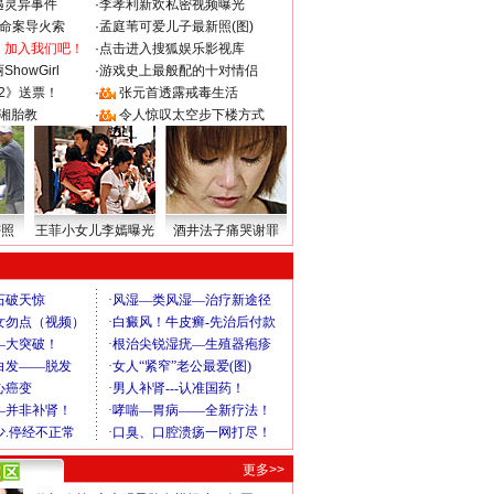
遇灵异事件
·
李孝利新欢私密视频曝光
成命案导火索
·
孟庭苇可爱儿子最新照(图)
：加入我们吧！
·
点击进入搜狐娱乐影视库
howGirl
·
游戏史上最般配的十对情侣
2》送票！
·
张元首透露戒毒生活
湘胎教
·
令人惊叹太空步下楼方式
密照
王菲小女儿李嫣曝光
酒井法子痛哭谢罪
更多>>