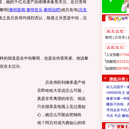
，她的千亿元遗产由谁继承备受关注。近日竟有
黎明
(
黎明新闻
,
黎明音乐
,
黎明说吧
)
或吕良伟
(
吕良
善之及吕良伟均强烈否认，陈善之斥责是中伤，吕
相 关 说 吧
黎明
|
吕良伟
|
说 吧 排 行
上证指数
(7744
的报道是在中伤黎明，也是在伤害死者。他说黎
苏醒吧
(41523)
实在太过分。
贴图吧
(68789)
搜狐分类
|
吕良伟听到继承遗产传
言即哈哈大笑说怎么可能，
真是非常离谱的传言。他说
只在报章及电视上见过龚如
心，她怎么可能会把钱给
他？阿吕对成为龚如心的绯