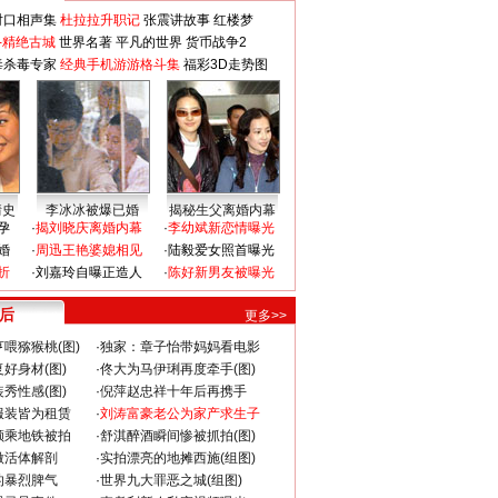
对口相声集
杜拉拉升职记
张震讲故事
红楼梦
-精绝古城
世界名著
平凡的世界
货币战争2
毒杀毒专家
经典手机游游格斗集
福彩3D走势图
情史
李冰冰被爆已婚
揭秘生父离婚内幕
孕
·
揭刘晓庆离婚内幕
·
李幼斌新恋情曝光
婚
·
周迅王艳婆媳相见
·
陆毅爱女照首曝光
折
·
刘嘉玲自曝正造人
·
陈好新男友被曝光
 后
更多>>
喂猕猴桃(图)
·
独家：章子怡带妈妈看电影
好身材(图)
·
佟大为马伊琍再度牵手(图)
秀性感(图)
·
倪萍赵忠祥十年后再携手
服装皆为租赁
·
刘涛富豪老公为家产求生子
颜乘地铁被拍
·
舒淇醉酒瞬间惨被抓拍(图)
做活体解剖
·
实拍漂亮的地摊西施(组图)
的暴烈脾气
·
世界九大罪恶之城(组图)