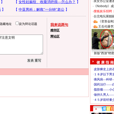
·
美女办公室遭
·
《Nobody》
·
搜狐娱乐招聘
·
台北电玩展靓丽S
·
《变形金刚
隐藏地址
设为辩论话题
我来说两句
·
王岳伦爆李
精华区
辩论区
新版“西游”绝
健 康 指 南