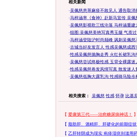
相关新闻
·
吴佩慈患荨麻疹不敢见人 通告取消损
·
马梓涵率《食神》赴新马宣传 吴佩
·
吴佩慈影视歌三线沦落 马梓涵重建
·
组图:吴佩慈美艳写真秀玉腿 气质
·
马梓涵登陆沪时尚颠峰 讽刺吴佩慈不
·
古城当好友发言人 性感吴佩慈成西安
·
性感吴佩慈抛胸走秀 火红长裙乳沟毕
·
吴佩慈尝试终极性感 玉背全裸露迷人
·
性感吴佩慈卷发风情写真 散发迷人魅
·
吴佩慈低胸大露乳沟 性感骑马险步
相关搜索：
吴佩慈
性感
怀孕
比基