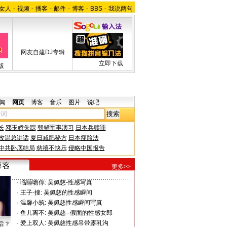
女人
-
视频
-
播客
-
邮件
-
博客
-
BBS
-
我说两句
网友自建DJ专辑
立即下载
版
闻
网页
博客
音乐
图片
说吧
长
邓玉娇失踪
朝鲜军事演习
日本兵赎罪
改温总讲话
夏日减肥秘方
日本瘦脸法
中共卧底结局
慈禧不快乐
侵略中国报告
更多>>
·
临睡吻你:
吴佩慈-性感写真
·
王子-搜:
吴佩慈的性感瞬间
·
温馨小筑:
吴佩慈性感瞬间写真
·
鱼儿离不:
吴佩慈--假面的性感女郎
·
爱上双人:
吴佩慈性感吊带露乳沟
后？