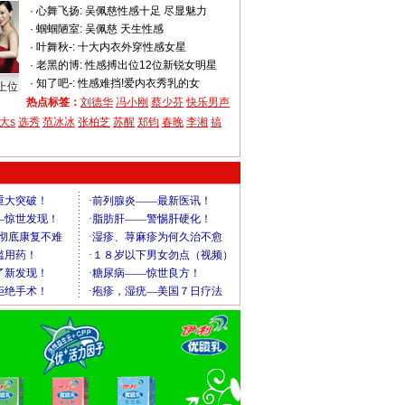
·
心舞飞扬:
吴佩慈性感十足 尽显魅力
·
蝈蝈陋室:
吴佩慈 天生性感
·
叶舞秋-:
十大内衣外穿性感女星
·
老黑的博:
性感搏出位12位新锐女明星
·
知了吧-:
性感难挡!爱内衣秀乳的女
上位
热点标签：
刘德华
冯小刚
蔡少芬
快乐男声
大s
选秀
范冰冰
张柏芝
苏醒
郑钧
春晚
李湘
搞