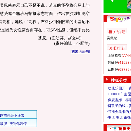
吴佩慈表示自己不是不说，若真的怀孕将会马上与
慈受邀至塞班岛拍摄杂志封面，传出在沙滩拒绝穿
装亮相，她说：“高衩，布料少到像眼罩的比基尼不
垫是因为女性需要而存在，可深V性感，但绝不要比
相 关 说 吧
基尼。
(庄幼芬、赵文彬)
吴佩慈
(责任编辑：小肥羊)
说 吧 排 行
[
我来说两句
]
上证指数
(7744
苏醒吧
(41523)
贴图吧
(68789)
搜狐分类
|