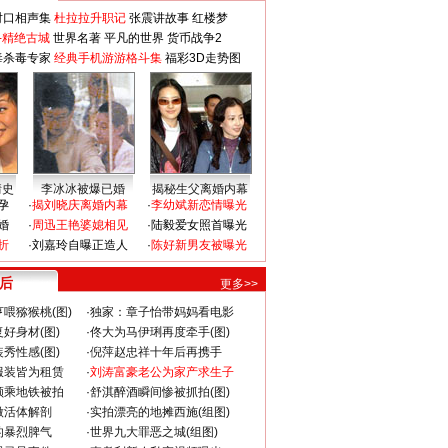
对口相声集
杜拉拉升职记
张震讲故事
红楼梦
-精绝古城
世界名著
平凡的世界
货币战争2
毒杀毒专家
经典手机游游格斗集
福彩3D走势图
情史
李冰冰被爆已婚
揭秘生父离婚内幕
孕
·
揭刘晓庆离婚内幕
·
李幼斌新恋情曝光
婚
·
周迅王艳婆媳相见
·
陆毅爱女照首曝光
折
·
刘嘉玲自曝正造人
·
陈好新男友被曝光
 后
更多>>
喂猕猴桃(图)
·
独家：章子怡带妈妈看电影
好身材(图)
·
佟大为马伊琍再度牵手(图)
秀性感(图)
·
倪萍赵忠祥十年后再携手
服装皆为租赁
·
刘涛富豪老公为家产求生子
颜乘地铁被拍
·
舒淇醉酒瞬间惨被抓拍(图)
做活体解剖
·
实拍漂亮的地摊西施(组图)
的暴烈脾气
·
世界九大罪恶之城(组图)