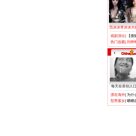
范冰冰李冰冰大
戏剧演出
|
【搜
热门连载
|
刘烨
每天在吞别人
漂在海外
|
为什
型男索女
|
晒晒