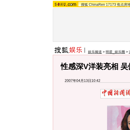
搜狐
ChinaRen
17173
焦点房
娱乐频道
>
明星_娱乐圈
>
性感深V洋装亮相 吴
2007年04月13日10:42