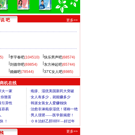
说 吧
更多>>
5)
李宇春吧
(104510)
快乐男声吧
(68574)
刘德华吧
(69854)
东方神起吧
(65744)
婚姻吧
(78544)
37℃女人吧
(6985)
商机在线
更多>>