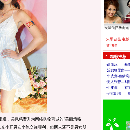
女星借怀孕走光
朱军
赵薇
电影
笑
明星
精彩推荐
道，吴佩慈晋升为网络购物商城的“美丽策略
久光小开男友小施交往顺利，但两人还不是男女朋