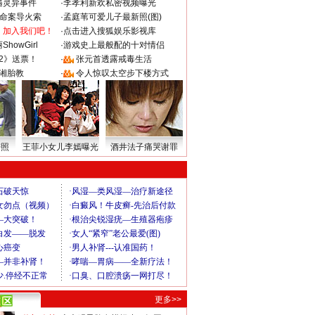
遇灵异事件
·
李孝利新欢私密视频曝光
成命案导火索
·
孟庭苇可爱儿子最新照(图)
：加入我们吧！
·
点击进入搜狐娱乐影视库
howGirl
·
游戏史上最般配的十对情侣
2》送票！
·
张元首透露戒毒生活
湘胎教
·
令人惊叹太空步下楼方式
密照
王菲小女儿李嫣曝光
酒井法子痛哭谢罪
更多>>