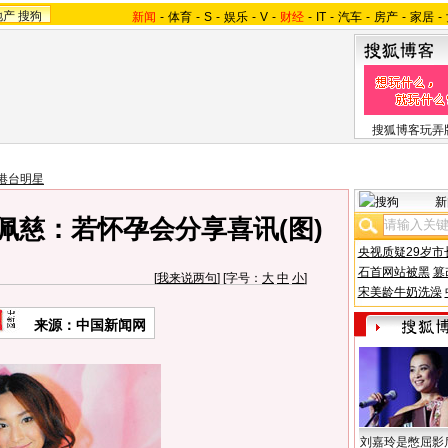
地产
搜狗
新闻
-
体育
-
S
-
娱乐
-
V
-
财经
-
IT
-
汽车
-
房产
-
家居
-
搜狐博客玩弄
港台明星
新
佩慈：若怀孕会分享喜讯(图)
央视质疑29岁市
石首网站被黑
篡
[
我来说两句
] [字号：
大
中
小
]
宋美龄牛奶洗澡
来源：中国新闻网
刘嘉玲是憋屈影