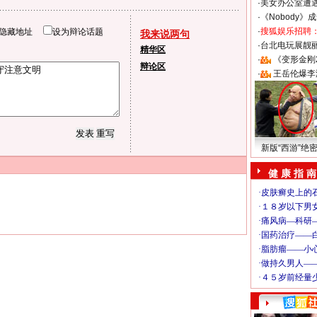
·
美女办公室遭
·
《Nobody》
·
搜狐娱乐招聘
隐藏地址
设为辩论话题
我来说两句
·
台北电玩展靓丽S
精华区
·
《变形金刚
辩论区
·
王岳伦爆李
新版“西游”绝
健 康 指 南