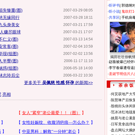
·
听评书
|
郭德纲
失惨重(图)
2007-03-29 08:05
·
听小说
|
鬼吹灯1
慈无缘同行
2007-03-28 18:11
·
共享区
|
手机病
九头身美女
2007-03-21 17:59
过人赚尽眼球
2007-03-21 17:07
仁义(图)
2007-03-13 14:54
常客(图)
2007-02-04 10:59
现(组图)
2007-02-02 13:56
揭田壮壮徐帆
半臀(图)
2006-11-17 11:10
·
赵薇被爆已经怀
惑(组图)
·
李宇春爆遭母逼
2006-05-18 14:00
·
圣诞节明信片八
林志玲后尘
2006-03-22 10:30
更多关于
吴佩慈 性感 怀孕
的新闻>>
茶 余 饭
尼
亮相
·
何炅获地产大亨
·
陈慧琳产后恢复
·
殷桃街头休闲装
·
范冰冰红地毯
·
姚晨与老公素
·
日军竟拿战俘
·
盘点网坛大腕