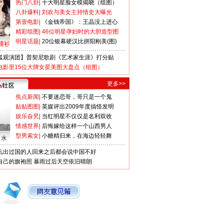
热门八卦
|
十大明星脸女模揭晓（组图）
八卦爆料
|
刘欢与美女主持情史大曝光
第壹电影
|
《金钱帝国》：王晶没上进心
精彩组图
|
46位明星孕妇时的大胆造型图
明星话题
|
20位银幕硬汉比拼阳刚美(图)
撞衫
狐观演团】普契尼歌剧《艺术家生涯》打分贴
电影里15位大牌女星美图大盘点（组图）
更多>>
焦点新闻
|
不要迷恋哥，哥只是一个鬼
贴贴图图
|
英媒评出2009年度搞怪发明
娱乐旮旯
|
当红明星不仅仅是名利双收
情感世界
|
后悔嫁给这样一个山西男人
型男索女
|
小糖精归来，在海边轻轻舞
口水
么出过国的人回来之后都会说中国不好
自己的旗袍照
暴雨过后天空依旧晴朗