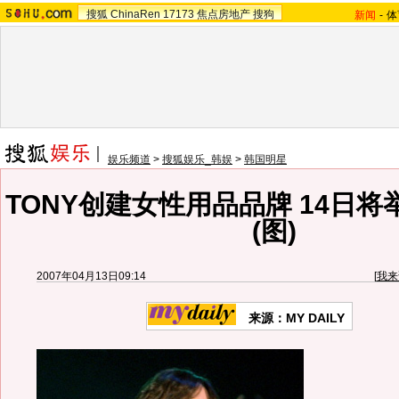
搜狐
ChinaRen
17173
焦点房地产
搜狗
新闻
-
体
娱乐频道
>
搜狐娱乐_韩娱
>
韩国明星
TONY创建女性用品品牌 14日
(图)
2007年04月13日09:14
[
我来
来源：MY DAILY