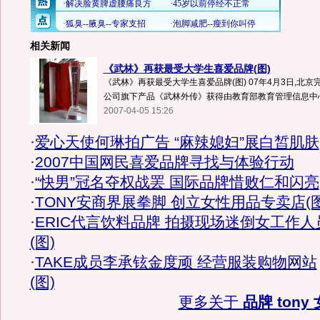
相关新闻
《武林》再获最受大学生喜爱品牌(图)
《武林》再获最受大学生喜爱品牌(图) 07年4月3日,北
公司旗下产品《武林外传》获得由教育部教育管理信息中心主
2007-04-05 15:26
·
爱心天使何琳拍广告 “麻辣媳妇”展白皙肌肤
·
2007中国网民喜爱品牌寻找与体验行动
·
“快男”冠名夺权战罢 国际品牌惜败仁和闪亮
·
TONY安商界展拳脚 创立女性用品专卖店(图
·
ERIC代言饮料品牌 拍摄现场迷倒女工作人
(图)
·
TAKE成员李承铉金度顽 经营服装购物网站
(图)
更多关于
品牌 tony