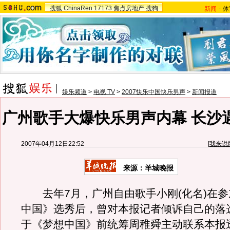
搜狐
ChinaRen
17173
焦点房地产
搜狗
新闻
-
体
娱乐频道
>
电视 TV
>
2007快乐中国快乐男声
>
新闻报道
广州歌手大爆快乐男声内幕 长沙遇
2007年04月12日22:52
[
我来说
来源：羊城晚报
去年7月，广州自由歌手小刚(化名)在参
中国》选秀后，曾对本报记者倾诉自己的落
于《梦想中国》前统筹周稚舜主动联系本报