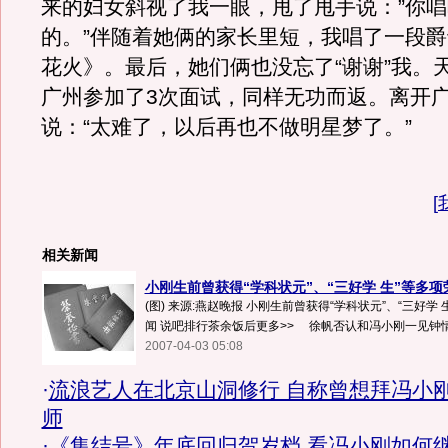
来的妇女斜视了我一眼，甩了甩手说：”你
的。”伴随着她俩的家长里短，我唱了一段
花火》。最后，她们俩也没忘了“谢谢”我。
广州参加了3次面试，同样无功而返。离开
说：“太难了，以后再也不做明星梦了。”
[
相关新闻
小刚生前曾获得“学科状元”、“三好学 生”等多项荣誉
(图) 来源:燕赵晚报 小刚生前曾获得“学科状元”、“三好学
闻 说吧排行茶余饭后更多>> 徐帆否认和冯小刚一见钟情.
2007-04-03 05:08
·
流浪艺人在北京山洞修行 自称曾想拜冯小
师
·
《集结号》年底回归贺岁档 看冯小刚如何