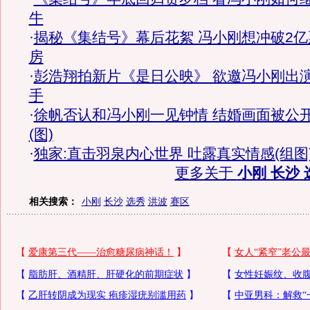
牛
·
揭秘《集结号》幕后花絮 冯小刚想冲破2亿
房
·
彭浩翔拍新片《是日公映》 欲邀冯小刚出
手
·
徐帆否认和冯小刚一见钟情 结婚画面被公
(图)
·
独家:直击羽泉内心世界 吐露真实情感(组图
更多关于
小刚 长沙 
相关搜索：
小刚
长沙
选秀
洪波
赛区