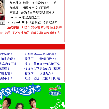
·
红色蒲公:
翻脸了!他们翻脸了!——明
·
翔视天下:
明星反目成仇面面观
·
雨霖铃-:
曾为情自杀?周润发情史大
·
so hu so:
明星反目之二
·
my past :
84版《鹿鼎记》看青涩少年
上位
热点标签：
刘德华
冯小刚
蔡少芬
快乐男声
大s
选秀
范冰冰
张柏芝
苏醒
郑钧
春晚
李湘
搞