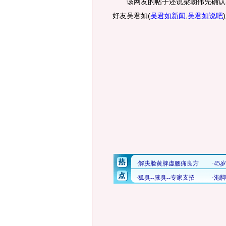
该网友的帖子还说梁朝伟先确认出
好友吴君如
(
吴君如新闻
,
吴君如说吧
)