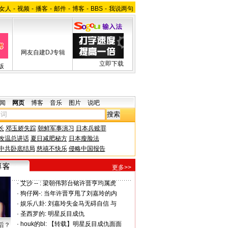
女人
-
视频
-
播客
-
邮件
-
博客
-
BBS
-
我说两句
网友自建DJ专辑
立即下载
版
闻
网页
博客
音乐
图片
说吧
长
邓玉娇失踪
朝鲜军事演习
日本兵赎罪
改温总讲话
夏日减肥秘方
日本瘦脸法
中共卧底结局
慈禧不快乐
侵略中国报告
更多>>
·
艾沙 -- :
梁朝伟郭台铭许晋亨均属虎
·
狗仔网-:
当年许晋亨甩了刘嘉玲的内
·
娱乐八卦:
刘嘉玲失金马无碍自信 与
·
圣西罗的:
明星反目成仇
·
houk的bl:
【转载】明星反目成仇面面
后？