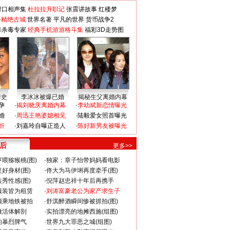
对口相声集
杜拉拉升职记
张震讲故事
红楼梦
-精绝古城
世界名著
平凡的世界
货币战争2
毒杀毒专家
经典手机游游格斗集
福彩3D走势图
情史
李冰冰被爆已婚
揭秘生父离婚内幕
孕
·
揭刘晓庆离婚内幕
·
李幼斌新恋情曝光
婚
·
周迅王艳婆媳相见
·
陆毅爱女照首曝光
折
·
刘嘉玲自曝正造人
·
陈好新男友被曝光
 后
更多>>
喂猕猴桃(图)
·
独家：章子怡带妈妈看电影
好身材(图)
·
佟大为马伊琍再度牵手(图)
秀性感(图)
·
倪萍赵忠祥十年后再携手
服装皆为租赁
·
刘涛富豪老公为家产求生子
颜乘地铁被拍
·
舒淇醉酒瞬间惨被抓拍(图)
做活体解剖
·
实拍漂亮的地摊西施(组图)
的暴烈脾气
·
世界九大罪恶之城(组图)