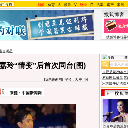
地产
搜狗
新闻
-
体育
-
S
-
娱乐
-
V
-
财经
-
IT
-
汽车
-
房产
-
家居
-
搜狐博客玩弄
港台明星
新
嘉玲“情变”后首次同台(图)
央视质疑29岁市
石首网站被黑
篡
[
我来说两句
] [字号：
大
中
小
]
宋美龄牛奶洗澡
来源：中国新闻网
刘嘉玲是憋屈影