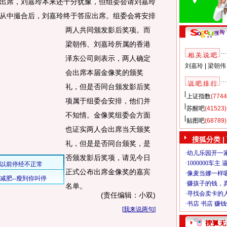
席，刘嘉玲本来还十分犹豫，但组委会请刘嘉玲
从中撮合后，刘嘉玲终于答应出席。
组委会将安排
两人共同颁发影后奖项。而
梁朝伟、刘嘉玲所属的香港
相 关 说 吧
泽东公司则表示，两人确定
刘嘉玲
|
梁朝伟
会出席本届金像奖的颁奖
说 吧 排 行
礼，但是否同台颁发影后奖
上证指数
(7744
项属于组委会安排，他们并
苏醒吧
(41523)
不知情。金像奖组委会方面
贴图吧
(68789)
也证实两人会出席当天颁奖
搜狐分类
|
礼，但是是否同台颁奖，是
否颁发影后奖项，请见今日
正式公布出席金像奖的嘉宾
名单。
(责任编辑：小双)
[
我来说两句
]