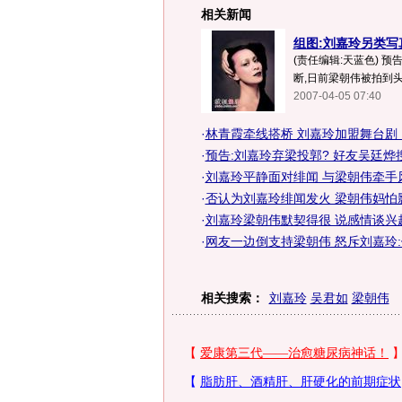
相关新闻
组图:刘嘉玲另类写
(责任编辑:天蓝色) 预
断,日前梁朝伟被拍到头
2007-04-05 07:40
·
林青霞牵线搭桥 刘嘉玲加盟舞台剧
·
预告:刘嘉玲弃梁投郭? 好友吴廷烨
·
刘嘉玲平静面对绯闻 与梁朝伟牵手风
·
否认为刘嘉玲绯闻发火 梁朝伟妈怕
·
刘嘉玲梁朝伟默契得很 说感情谈兴
·
网友一边倒支持梁朝伟 怒斥刘嘉玲
相关搜索：
刘嘉玲
吴君如
梁朝伟