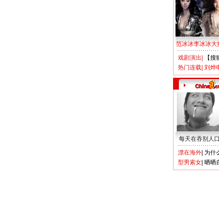
范冰冰李冰冰大
戏剧演出
|
【搜
热门连载
|
刘烨
每天在吞别人
漂在海外
|
为什
型男索女
|
晒晒