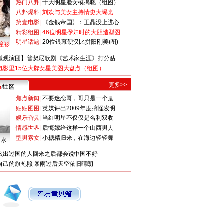
热门八卦
|
十大明星脸女模揭晓（组图）
八卦爆料
|
刘欢与美女主持情史大曝光
第壹电影
|
《金钱帝国》：王晶没上进心
精彩组图
|
46位明星孕妇时的大胆造型图
明星话题
|
20位银幕硬汉比拼阳刚美(图)
撞衫
狐观演团】普契尼歌剧《艺术家生涯》打分贴
电影里15位大牌女星美图大盘点（组图）
更多>>
焦点新闻
|
不要迷恋哥，哥只是一个鬼
贴贴图图
|
英媒评出2009年度搞怪发明
娱乐旮旯
|
当红明星不仅仅是名利双收
情感世界
|
后悔嫁给这样一个山西男人
型男索女
|
小糖精归来，在海边轻轻舞
口水
么出过国的人回来之后都会说中国不好
自己的旗袍照
暴雨过后天空依旧晴朗