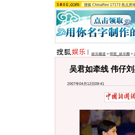
搜狐
ChinaRen
17173
焦点房
娱乐频道
>
明星_娱乐圈
>
吴君如牵线 伟仔刘
2007年04月12日09:41