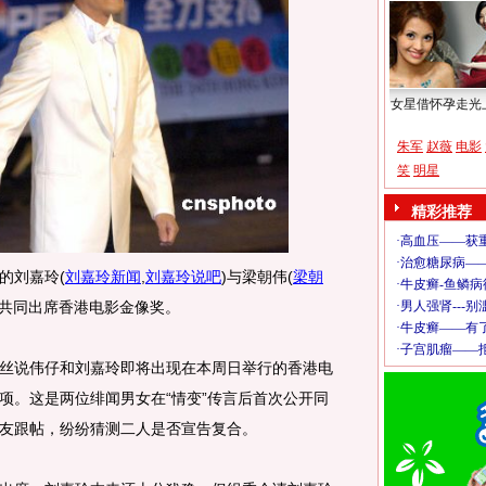
女星借怀孕走光
朱军
赵薇
电影
笑
明星
精彩推荐
的刘嘉玲
(
刘嘉玲新闻
,
刘嘉玲说吧
)
与梁朝伟
(
梁朝
共同出席香港电影金像奖。
说伟仔和刘嘉玲即将出现在本周日举行的香港电
项。这是两位绯闻男女在“情变”传言后首次公开同
友跟帖，纷纷猜测二人是否宣告复合。