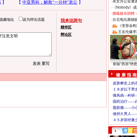
·
美女办公室遭
·
《Nobody》
·
搜狐娱乐招聘
隐藏地址
设为辩论话题
·
台北电玩展靓丽S
我来说两句
·
《变形金刚
精华区
·
王岳伦爆李
辩论区
新版“西游”绝
健 康 指 南