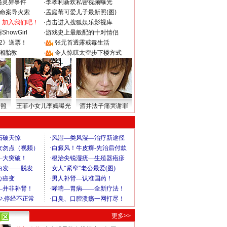
遇灵异事件
·
李孝利新欢私密视频曝光
成命案导火索
·
孟庭苇可爱儿子最新照(图)
：加入我们吧！
·
点击进入搜狐娱乐影视库
howGirl
·
游戏史上最般配的十对情侣
2》送票！
·
张元首透露戒毒生活
湘胎教
·
令人惊叹太空步下楼方式
密照
王菲小女儿李嫣曝光
酒井法子痛哭谢罪
更多>>