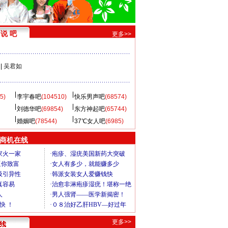
说 吧
更多>>
|
吴君如
5)
李宇春吧
(104510)
快乐男声吧
(68574)
刘德华吧
(69854)
东方神起吧
(65744)
婚姻吧
(78544)
37℃女人吧
(6985)
商机在线
更多>>