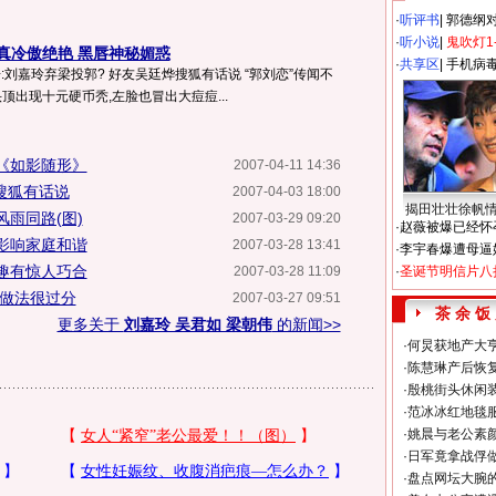
·
听评书
|
郭德纲
·
听小说
|
鬼吹灯1
真冷傲绝艳 黑唇神秘媚惑
·
共享区
|
手机病
告:刘嘉玲弃梁投郭? 好友吴廷烨搜狐有话说 “郭刘恋”传闻不
顶出现十元硬币秃,左脸也冒出大痘痘...
《如影随形》
2007-04-11 14:36
搜狐有话说
2007-04-03 18:00
揭田壮壮徐帆
雨同路(图)
2007-03-29 09:20
·
赵薇被爆已经怀
影响家庭和谐
2007-03-28 13:41
·
李宇春爆遭母逼
趣有惊人巧合
2007-03-28 11:09
·
圣诞节明信片八
:做法很过分
2007-03-27 09:51
茶 余 饭
更多关于
刘嘉玲 吴君如 梁朝伟
的新闻>>
·
何炅获地产大亨
·
陈慧琳产后恢复
·
殷桃街头休闲装
·
范冰冰红地毯
·
姚晨与老公素
·
日军竟拿战俘
·
盘点网坛大腕