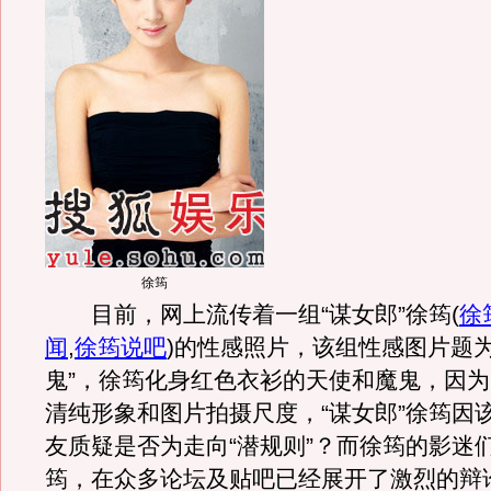
徐筠
目前，网上流传着一组“谋女郎”徐筠
(
徐
闻
,
徐筠说吧
)
的性感照片，该组性感图片题为
鬼”，徐筠化身红色衣衫的天使和魔鬼，因
清纯形象和图片拍摄尺度，“谋女郎”徐筠因
友质疑是否为走向“潜规则”？而徐筠的影迷
筠，在众多论坛及贴吧已经展开了激烈的辩