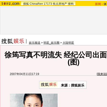
搜狐
ChinaRen
17173
焦点房地产
搜狗
新闻
-
体
娱乐频道
>
明星_娱乐圈
>
大陆明星
徐筠写真不明流失 经纪公司出
(图)
2007年04月11日17:19
[
我来说
来源：搜狐娱乐