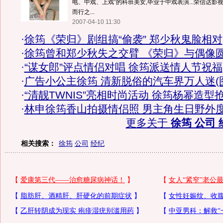
电、中戏、上戏”的科班美女,毕业于中戏表演...荣信达
而行之...
2007-04-10 11:30
·
徐筠《荣归》剧组搞“偷袭” 郑少秋鬼脸相对
·
徐筠曾和郑少秋失之交臂 《荣归》与偶像
·
“谋女郎”评点情侣对唱 徐筠派送情人节祝福
·
广告小公主徐筠 清新脱俗的汽车界万人迷(
·
“清靓TWNIS”亮相时尚活动 徐筠杨幂造型
·
林申徐筠香山拍摄情侣照 男主角生日野外
更多关于
徐筠 公司 
相关搜索：
徐筠
公司
经纪