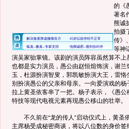
的《
著名
熊诚
拍摄
传》
等神
演吴家骀掌镜。该剧的演员阵容虽然算不上
也都是实力演员，愚公由赵恒煊饰演，谢兰
玉，杜源扮演智叟，郭凯敏扮演大王，雷恪
别扮演愚公的父亲和母亲。一向爱演戏的杨
拉上黄圣依客串了一把。杨子表示，《愚公
特技等现代电视元素再现愚公移山的壮举。
不久前在“龙的传人”启动仪式上，黄圣
主席杨受成秘密商谈，将以八位数的身价签