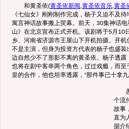
和黄圣依
(
黄圣依新闻
,
黄圣依音乐
,
黄圣
《七仙女》刚刚制作完成，杨子又迫不及待
寓言神话故事搬上荧幕。前天，30集神话电
山》在北京宣布正式开机。该剧将于5月10
乡、河南省济源市王屋山下开机拍摄。开机
不是主演，但身为投资方代表的杨子也盛装
边自然少不了形影不离的黄圣依。杨子透露
也将在剧中客串两个角色，过过戏瘾，而至
皇的合作，他也坦率透露，“那件事已十拿九
愚
个流
故事
直为
据介