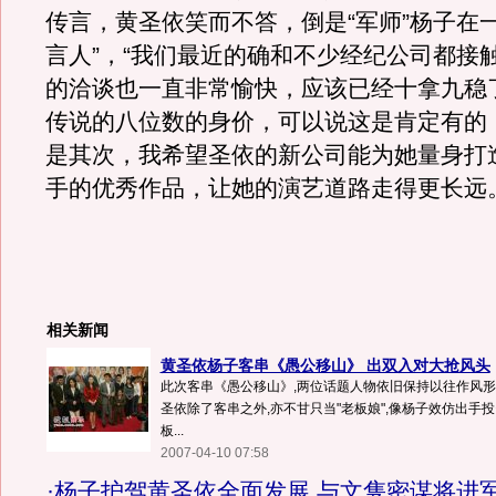
传言，黄圣依笑而不答，倒是“军师”杨子在
言人”，“我们最近的确和不少经纪公司都接
的洽谈也一直非常愉快，应该已经十拿九稳
传说的八位数的身价，可以说这是肯定有的
是其次，我希望圣依的新公司能为她量身打
手的优秀作品，让她的演艺道路走得更长远。
相关新闻
黄圣依杨子客串《愚公移山》 出双入对大抢风头
此次客串《愚公移山》,两位话题人物依旧保持以往作风
圣依除了客串之外,亦不甘只当"老板娘",像杨子效仿出手
板...
2007-04-10 07:58
·
杨子护驾黄圣依全面发展 与文隽密谋将进