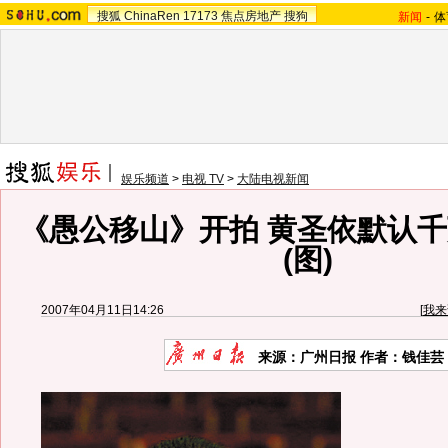
搜狐
ChinaRen
17173
焦点房地产
搜狗
新闻
-
体
娱乐频道
>
电视 TV
>
大陆电视新闻
《愚公移山》开拍 黄圣依默认
(图)
2007年04月11日14:26
[
我来
来源：广州日报 作者：钱佳芸