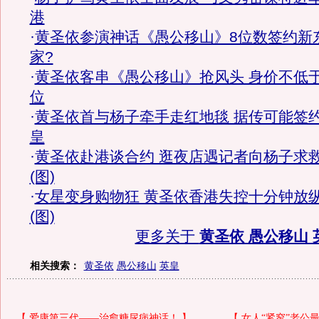
港
·
黄圣依参演神话《愚公移山》8位数签约新
家?
·
黄圣依客串《愚公移山》抢风头 身价不低
位
·
黄圣依首与杨子牵手走红地毯 据传可能签
皇
·
黄圣依赴港谈合约 逛夜店遇记者向杨子求
(图)
·
女星变身购物狂 黄圣依香港失控十分钟放
(图)
更多关于
黄圣依 愚公移山 
相关搜索：
黄圣依
愚公移山
英皇