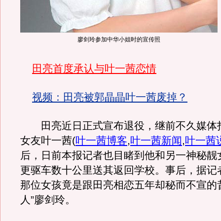
廖剑玲参加中华小姐时的宣传照
田亮首度承认与叶一茜恋情
视频：田亮被郭晶晶叶一茜废掉？
田亮近日正式宣布退役，继前不久媒体
女友叶一茜
(
叶一茜博客
,
叶一茜新闻
,
叶一茜
后，日前本报记者也目睹到他和另一神秘靓
更驱车数十公里送其返回学校。事后，据记
那位女孩竟是跟田亮相恋五年却秘而不宣的
人”廖剑玲。