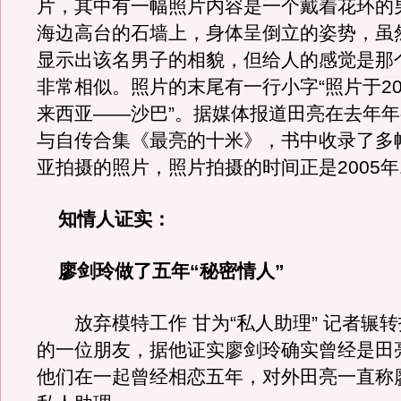
片，其中有一幅照片内容是一个戴着花环的
海边高台的石墙上，身体呈倒立的姿势，虽
显示出该名男子的相貌，但给人的感觉是那
非常相似。照片的末尾有一行小字“照片于2005
来西亚——沙巴”。据媒体报道田亮在去年
与自传合集《最亮的十米》，书中收录了多
亚拍摄的照片，照片拍摄的时间正是2005年
知情人证实：
廖剑玲做了五年“秘密情人”
放弃模特工作 甘为“私人助理” 记者辗
的一位朋友，据他证实廖剑玲确实曾经是田
他们在一起曾经相恋五年，对外田亮一直称