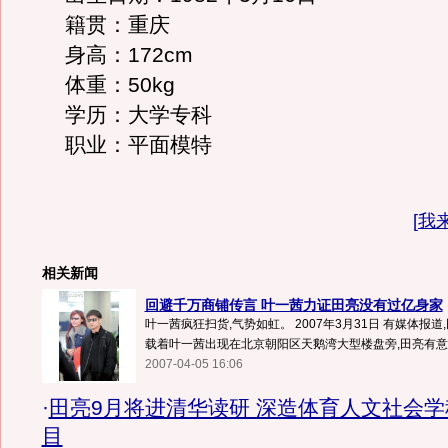
籍贯：重庆
身高：172cm
体重：50kg
学历：大学专科
职业：平面模特
[
我
相关新闻
回避千万商铺传言 叶一茜力证田亮没有过亿身家
叶一茜疯狂扫货,气势如虹。 2007年3月31日 有媒体报
载着叶一茜出现在北京朝阳区天鹅湾大型楼盘旁,田亮有意为
2007-04-05 16:06
·
田亮9月将进清华读研 深造体育人文社会学
目