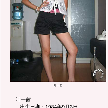
叶一茜
叶一茜
出生日期：1984年9月3日