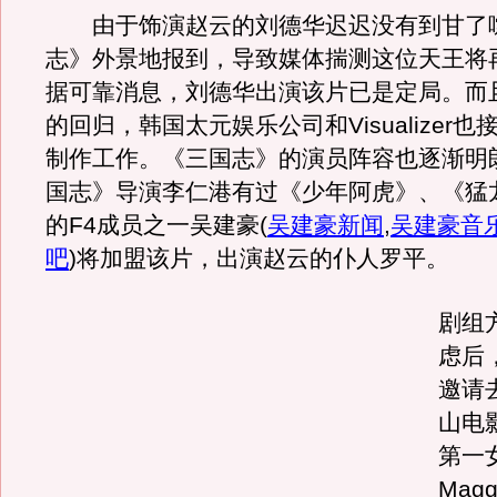
由于饰演赵云的刘德华迟迟没有到甘了
志》外景地报到，导致媒体揣测这位天王将
据可靠消息，刘德华出演该片已是定局。而
的回归，韩国太元娱乐公司和Visualizer
制作工作。《三国志》的演员阵容也逐渐明
国志》导演李仁港有过《少年阿虎》、《猛
的F4成员之一吴建豪
(
吴建豪新闻
,
吴建豪音
吧
)
将加盟该片，出演赵云的仆人罗平。
剧组
虑后
邀请
山电
第一
Mag