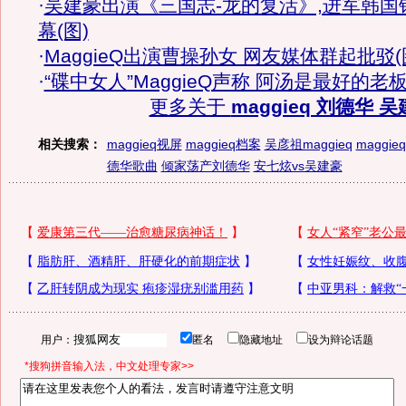
·
吴建豪出演《三国志-龙的复活》,进军韩国
幕(图)
·
MaggieQ出演曹操孙女 网友媒体群起批驳(
·
“碟中女人”MaggieQ声称 阿汤是最好的老
更多关于
maggieq 刘德华 
相关搜索：
maggieq视屏
maggieq档案
吴彦祖maggieq
maggieq
德华歌曲
倾家荡产刘德华
安七炫vs吴建豪
用户：
匿名
隐藏地址
设为辩论话题
*搜狗拼音输入法，中文处理专家>>