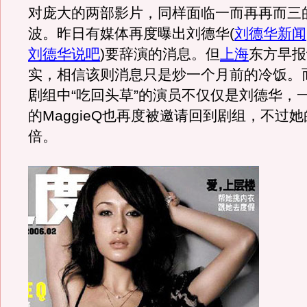
对庞大的两部影片，同样面临一而再再而三的
波。昨日有媒体再度曝出刘德华
(
刘德华新闻
刘德华说吧
)
要辞演的消息。但
上海
东方早报
实，相信该则消息只是炒一个月前的冷饭。
剧组中“吃回头草”的演员不仅仅是刘德华，
的MaggieQ也再度被邀请回到剧组，不过
倍。