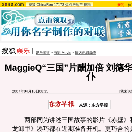
搜狐
ChinaRen
17173
焦点房地产
搜狗
新闻
-
体
娱乐频道
>
电影 Movie
>
国内电影动态
MaggieQ“三国”片酬加倍 刘
仆
2007年04月10日08:35
[
我来说
来源：东方早报
两部同为讲述三国故事的影片《赤壁》
龙卸甲》凑巧都在近期准备开机。更巧合的