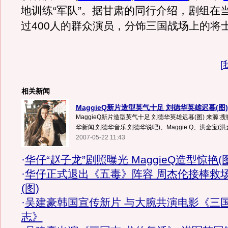
地训练“军队”。据甘肃的同行介绍，剧组在
过400人的群众演员，分饰三国战场上的将
[
相关新闻
MaggieQ新片造型英气十足 刘德华英雄迟暮(图)
MaggieQ新片造型英气十足 刘德华英雄迟暮(图) 来源:
华新闻,刘德华音乐,刘德华说吧)、Maggie Q、洪金宝(洪金
2007-05-22 11:43
·
华仔“赵子龙”剧照曝光 MaggieQ造型惊艳(图
·
华仔正式退出《五毒》阵容 周杰伦接棒救
(图)
·
吴建豪韩国宣传新片 与大腕共演电影《三
志》