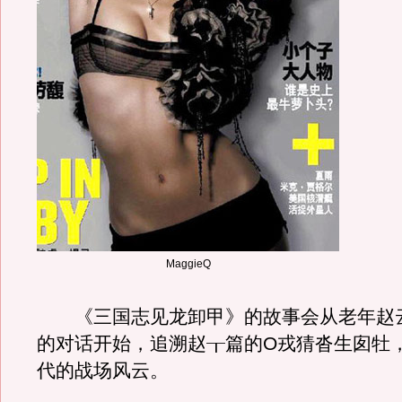
MaggieQ
《三国志见龙卸甲》的故事会从老年赵
的对话开始，追溯赵┰篇的O戎猜沓生囱牡
代的战场风云。