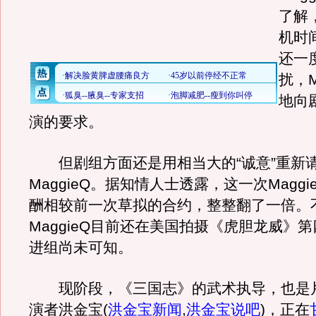
了解
机时
还一
扰，M
地向
演的要求。
但剧组方面还是用相当大的“诚意”重新
MaggieQ。据知情人士透露，这一次Magg
酬相较前一次草拟的合约，整整翻了一倍。
MaggieQ目前还在美国拍摄《虎胆龙威》
进组尚未可知。
现阶段，《三国志》的武术执导，也是
演者洪金宝
(
洪金宝新闻
,
洪金宝说吧
)
，正在