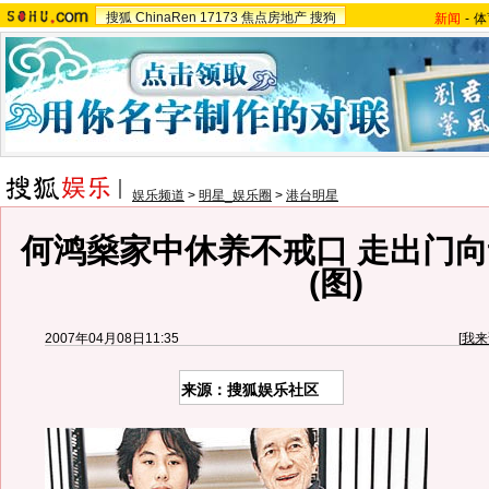
搜狐
ChinaRen
17173
焦点房地产
搜狗
新闻
-
体
娱乐频道
>
明星_娱乐圈
>
港台明星
何鸿燊家中休养不戒口 走出门
(图)
2007年04月08日11:35
[
我来
来源：搜狐娱乐社区