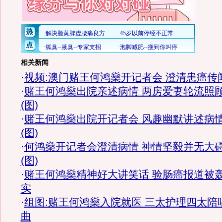
相关新闻
·
视频:澳门赌王何鸿燊开记者会 澄清患癌传
·
赌王何鸿燊出院亲述病情 两房爱妻轮流照
(图)
·
赌王何鸿燊出院开记者会 风趣幽默讲述病
(图)
·
何鸿燊开记者会澄清病情 神情坚毅并无大
(图)
·
赌王何鸿燊精神好大讲笑话 验肠癌报道被
实
·
组图:赌王何鸿燊入院就医 三太护理四太陪
曲