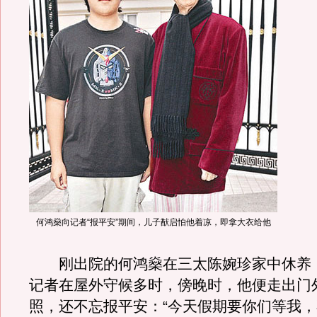
何鸿燊向记者“报平安”期间，儿子猷启怕他着凉，即拿大衣给他
刚出院的何鸿燊在三太陈婉珍家中休养
记者在屋外守候多时，傍晚时，他便走出门
照，还不忘报平安：“今天假期要你们等我