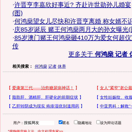
·
许晋亨李嘉欣好事近? 齐赴许世勋孙儿婚宴
(图)
·
何鸿燊望女儿尽快和许晋亨离婚 称女婿不
·
庆85岁诞辰 赌王何鸿燊两月大的孙女曝光(
·
85岁澳门赌王何鸿燊砸410万为爱女何超仪
传
更多关于
何鸿燊 记者 
相关搜索：
何鸿燊
记者
休养
用户：
匿名
隐藏地址
设为辩论话题
*搜狗拼音输入法，中文处理专家>>