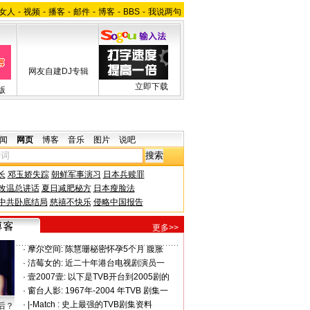
女人
-
视频
-
播客
-
邮件
-
博客
-
BBS
-
我说两句
网友自建DJ专辑
立即下载
版
闻
网页
博客
音乐
图片
说吧
长
邓玉娇失踪
朝鲜军事演习
日本兵赎罪
改温总讲话
夏日减肥秘方
日本瘦脸法
中共卧底结局
慈禧不快乐
侵略中国报告
更多>>
·
摩尔空间:
陈慧珊秘密怀孕5个月 腹胀
·
洁莓女的:
近二十年港台电视剧演员一
·
壹2007壹:
以下是TVB开台到2005剧的
·
窗台人影:
1967年-2004 年TVB 剧集一
·
|-Match :
史上最强的TVB剧集资料
后？