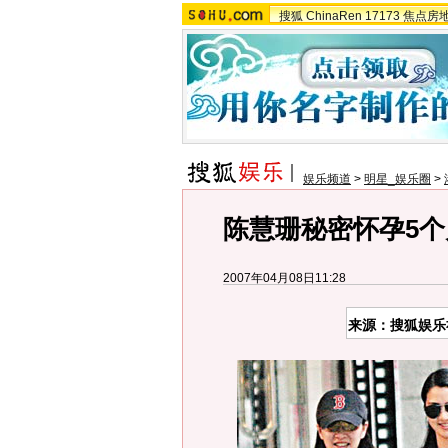
搜狐
ChinaRen
17173
焦点房
娱乐频道
>
明星_娱乐圈
>
陈慧珊秘密怀孕5个
2007年04月08日11:28
来源：搜狐娱乐