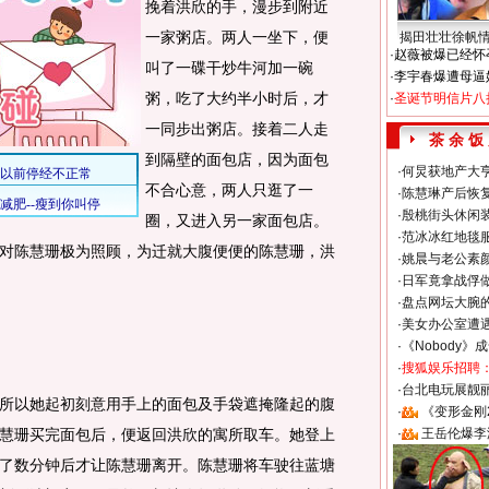
挽着洪欣的手，漫步到附近
一家粥店。两人一坐下，便
揭田壮壮徐帆
·
赵薇被爆已经怀
叫了一碟干炒牛河加一碗
·
李宇春爆遭母逼
粥，吃了大约半小时后，才
·
圣诞节明信片八
一同步出粥店。接着二人走
茶 余 饭
到隔壁的面包店，因为面包
·
何炅获地产大亨
不合心意，两人只逛了一
·
陈慧琳产后恢复
·
殷桃街头休闲装
圈，又进入另一家面包店。
·
范冰冰红地毯
对陈慧珊极为照顾，为迁就大腹便便的陈慧珊，洪
·
姚晨与老公素
·
日军竟拿战俘
·
盘点网坛大腕
·
美女办公室遭
·
《Nobody》
·
搜狐娱乐招聘
·
台北电玩展靓丽S
以她起初刻意用手上的面包及手袋遮掩隆起的腹
·
《变形金刚
慧珊买完面包后，便返回洪欣的寓所取车。她登上
·
王岳伦爆李
了数分钟后才让陈慧珊离开。陈慧珊将车驶往蓝塘