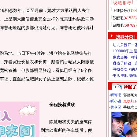
说 吧 排 行
鸿相恋数年，直至月前，她才大方承认两人去年
上证指数
(7744
苏醒吧
(41523)
。上星期大腹便便兼完全走样的陈慧珊约洪欣同游
贴图吧
(68789)
陈慧珊隆起的腹部仍清楚可见。陈慧珊还使出诡计
搜狐分类
|
马地。当日下午4时许，洪欣站在跑马地街头打
，穿着宽松长袖衣和长裤，戴着鸭舌帽及太阳眼镜
宽松衣裤，但腹部明显胀起，看似已经有了5个多
车场，直至那位肥胖女子跳上座驾之际，记者才惊
·
听评书
|
郭德纲
·
听小说
|
鬼吹灯1
全程挽着洪欣
·
共享区
|
手机病
陈慧珊将丈夫的座驾停
到洪欣寓所的停车场后，便