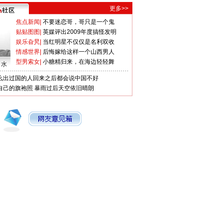
更多>>
焦点新闻
|
不要迷恋哥，哥只是一个鬼
贴贴图图
|
英媒评出2009年度搞怪发明
娱乐旮旯
|
当红明星不仅仅是名利双收
情感世界
|
后悔嫁给这样一个山西男人
型男索女
|
小糖精归来，在海边轻轻舞
口水
么出过国的人回来之后都会说中国不好
自己的旗袍照
暴雨过后天空依旧晴朗