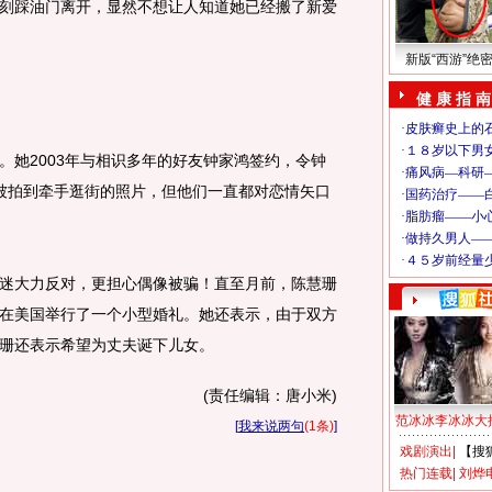
刻踩油门离开，显然不想让人知道她已经搬了新爱
新版“西游”绝
健 康 指 南
她2003年与相识多年的好友钟家鸿签约，令钟
被拍到牵手逛街的照片，但他们一直都对恋情矢口
大力反对，更担心偶像被骗！直至月前，陈慧珊
在美国举行了一个小型婚礼。她还表示，由于双方
慧珊还表示希望为丈夫诞下儿女。
(责任编辑：唐小米)
范冰冰李冰冰大
[
我来说两句
(1条)
]
戏剧演出
|
【搜
热门连载
|
刘烨