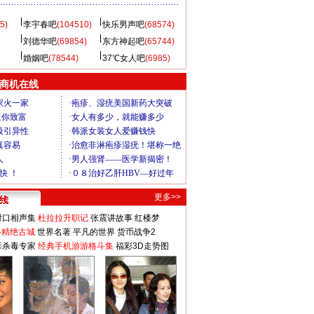
5)
李宇春吧
(104510)
快乐男声吧
(68574)
刘德华吧
(69854)
东方神起吧
(65744)
婚姻吧
(78544)
37℃女人吧
(6985)
商机在线
更多>>
对口相声集
杜拉拉升职记
张震讲故事
红楼梦
-精绝古城
世界名著
平凡的世界
货币战争2
毒杀毒专家
经典手机游游格斗集
福彩3D走势图