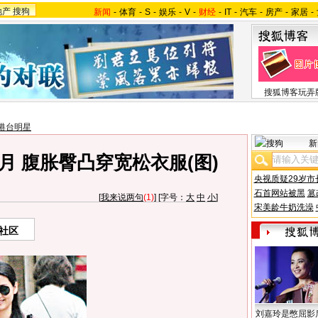
地产
搜狗
新闻
-
体育
-
S
-
娱乐
-
V
-
财经
-
IT
-
汽车
-
房产
-
家居
-
搜狐博客玩弄
港台明星
新
月 腹胀臀凸穿宽松衣服(图)
央视质疑29岁市
石首网站被黑
篡
[
我来说两句
(1)
] [字号：
大
中
小
]
宋美龄牛奶洗澡
社区
刘嘉玲是憋屈影