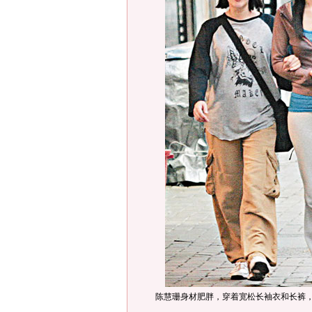
陈慧珊身材肥胖，穿着宽松长袖衣和长裤