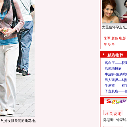
女星借怀孕走光
朱军
赵薇
电影
笑
明星
精彩推荐
相 关 说 吧
陈慧珊
|
钟家鸿
，约好友洪欣同游跑马地。