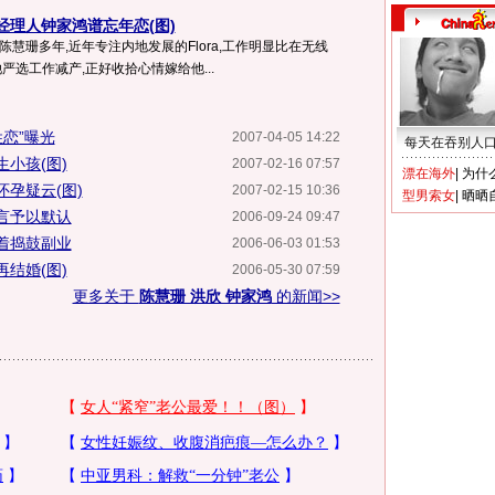
经理人钟家鸿谱忘年恋(图)
慧珊多年,近年专注内地发展的Flora,工作明显比在无线
严选工作减产,正好收拾心情嫁给他...
姓恋”曝光
2007-04-05 14:22
每天在吞别人
小孩(图)
2007-02-16 07:57
漂在海外
|
为什
孕疑云(图)
2007-02-15 10:36
型男索女
|
晒晒
言予以默认
2006-09-24 09:47
着捣鼓副业
2006-06-03 01:53
结婚(图)
2006-05-30 07:59
更多关于
陈慧珊 洪欣 钟家鸿
的新闻>>