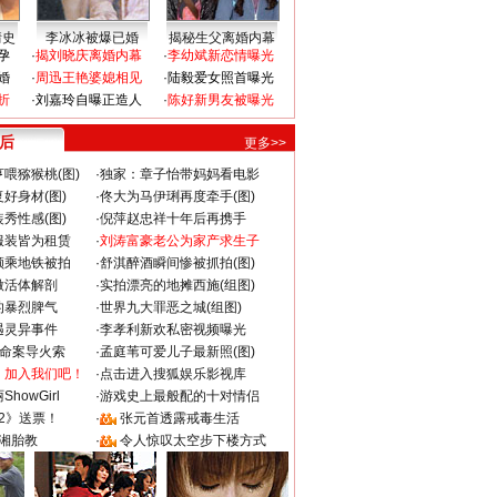
情史
李冰冰被爆已婚
揭秘生父离婚内幕
孕
·
揭刘晓庆离婚内幕
·
李幼斌新恋情曝光
婚
·
周迅王艳婆媳相见
·
陆毅爱女照首曝光
折
·
刘嘉玲自曝正造人
·
陈好新男友被曝光
 后
更多>>
喂猕猴桃(图)
·
独家：章子怡带妈妈看电影
好身材(图)
·
佟大为马伊琍再度牵手(图)
秀性感(图)
·
倪萍赵忠祥十年后再携手
服装皆为租赁
·
刘涛富豪老公为家产求生子
颜乘地铁被拍
·
舒淇醉酒瞬间惨被抓拍(图)
做活体解剖
·
实拍漂亮的地摊西施(组图)
的暴烈脾气
·
世界九大罪恶之城(组图)
遇灵异事件
·
李孝利新欢私密视频曝光
成命案导火索
·
孟庭苇可爱儿子最新照(图)
：加入我们吧！
·
点击进入搜狐娱乐影视库
howGirl
·
游戏史上最般配的十对情侣
2》送票！
·
张元首透露戒毒生活
湘胎教
·
令人惊叹太空步下楼方式