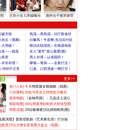
密照
王菲小女儿李嫣曝光
酒井法子痛哭谢罪
更多>>
热门八卦
|
十大明星脸女模揭晓（组图）
八卦爆料
|
刘欢与美女主持情史大曝光
第壹电影
|
《金钱帝国》：王晶没上进心
精彩组图
|
46位明星孕妇时的大胆造型图
明星话题
|
20位银幕硬汉比拼阳刚美(图)
撞衫
狐观演团】普契尼歌剧《艺术家生涯》打分贴
电影里15位大牌女星美图大盘点（组图）