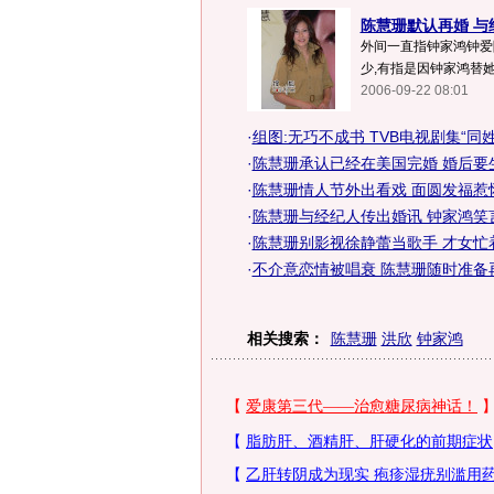
陈慧珊默认再婚 与
外间一直指钟家鸿钟爱陈
少,有指是因钟家鸿替她
2006-09-22 08:01
·
组图:无巧不成书 TVB电视剧集“同
·
陈慧珊承认已经在美国完婚 婚后要生
·
陈慧珊情人节外出看戏 面圆发福惹怀
·
陈慧珊与经纪人传出婚讯 钟家鸿笑
·
陈慧珊别影视徐静蕾当歌手 才女忙
·
不介意恋情被唱衰 陈慧珊随时准备再
相关搜索：
陈慧珊
洪欣
钟家鸿