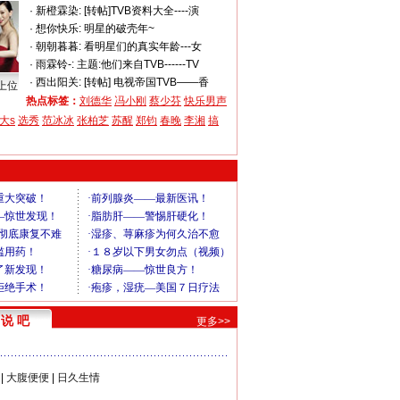
·
新橙霖染:
[转帖]TVB资料大全----演
·
想你快乐:
明星的破壳年~
·
朝朝暮暮:
看明星们的真实年龄---女
·
雨霖铃-:
主题:他们来自TVB------TV
·
西出阳关:
[转帖] 电视帝国TVB——香
上位
热点标签：
刘德华
冯小刚
蔡少芬
快乐男声
大s
选秀
范冰冰
张柏芝
苏醒
郑钧
春晚
李湘
搞
说 吧
更多>>
|
大腹便便
|
日久生情