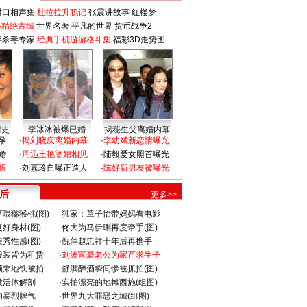
对口相声集
杜拉拉升职记
张震讲故事
红楼梦
-精绝古城
世界名著
平凡的世界
货币战争2
毒杀毒专家
经典手机游游格斗集
福彩3D走势图
情史
李冰冰被爆已婚
揭秘生父离婚内幕
孕
·
揭刘晓庆离婚内幕
·
李幼斌新恋情曝光
婚
·
周迅王艳婆媳相见
·
陆毅爱女照首曝光
折
·
刘嘉玲自曝正造人
·
陈好新男友被曝光
 后
更多>>
喂猕猴桃(图)
·
独家：章子怡带妈妈看电影
好身材(图)
·
佟大为马伊琍再度牵手(图)
秀性感(图)
·
倪萍赵忠祥十年后再携手
服装皆为租赁
·
刘涛富豪老公为家产求生子
颜乘地铁被拍
·
舒淇醉酒瞬间惨被抓拍(图)
做活体解剖
·
实拍漂亮的地摊西施(组图)
的暴烈脾气
·
世界九大罪恶之城(组图)