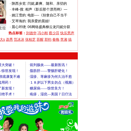
·
陕西乡党:
闫妮,豪爽、随和、亲切的
·
丰峰-搜:
相声《影后那个漂亮哟》—
·
姚江雪的:
电影----《别拿自己不当干
·
艾琴海的:
我亲爱的晨姐!
·
晨心环绕:
06网络盛典柳云龙闫妮分获
上位
热点标签：
刘德华
冯小刚
蔡少芬
快乐男声
大s
选秀
范冰冰
张柏芝
苏醒
郑钧
春晚
李湘
搞