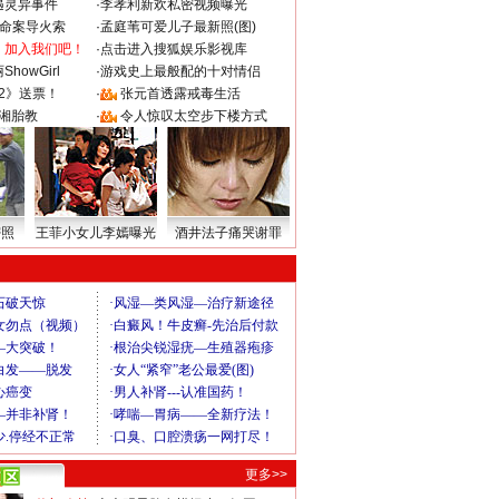
遇灵异事件
·
李孝利新欢私密视频曝光
成命案导火索
·
孟庭苇可爱儿子最新照(图)
：加入我们吧！
·
点击进入搜狐娱乐影视库
howGirl
·
游戏史上最般配的十对情侣
2》送票！
·
张元首透露戒毒生活
湘胎教
·
令人惊叹太空步下楼方式
密照
王菲小女儿李嫣曝光
酒井法子痛哭谢罪
更多>>