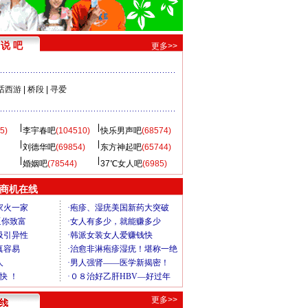
说 吧
更多>>
话西游
|
桥段
|
寻爱
5)
李宇春吧
(104510)
快乐男声吧
(68574)
刘德华吧
(69854)
东方神起吧
(65744)
婚姻吧
(78544)
37℃女人吧
(6985)
商机在线
更多>>