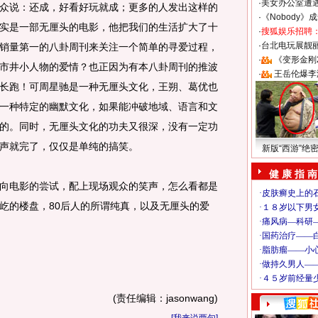
·
美女办公室遭
众说：还成，好看好玩就成；更多的人发出这样的
·
《Nobody》
实是一部无厘头的电影，他把我们的生活扩大了十
·
搜狐娱乐招聘
·
台北电玩展靓丽S
销量第一的八卦周刊来关注一个简单的寻爱过程，
·
《变形金刚
市井小人物的爱情？也正因为有本八卦周刊的推波
·
王岳伦爆李
长跑！可周星驰是一种无厘头文化，王朔、葛优也
一种特定的幽默文化，如果能冲破地域、语言和文
的。同时，无厘头文化的功夫又很深，没有一定功
声就完了，仅仅是单纯的搞笑。
新版“西游”绝
健 康 指 南
电影的尝试，配上现场观众的笑声，怎么看都是
屹的楼盘，80后人的所谓纯真，以及无厘头的爱
(责任编辑：jasonwang)