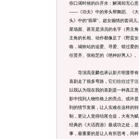
你口渴时候的白开水：解渴却无心意
——《功夫》中的斧头帮舞蹈、《大
头》中的“翡翠”、超女煽情的套词
星场面、甚至是演员的名字（男主角
主角的长相、动作都像足了《野蛮女
格，城铁站的追爱、寻爱、错过爱的
任贤齐、张柏芝的《绝种好男人》。
导演高亚麟也承认影片明显带有香
喜剧走了很多弯路，它们往往过于注
以我认为现在我的喜剧是一种真正意
影中找到人物性格上的亮点。或许是
到的情节发展，让人实难在这样的转
制，更让人觉得结尾仓促，大有为赋
经典的《大话西游》最成功之处，是
事，最重要的是让人有所思考，同样