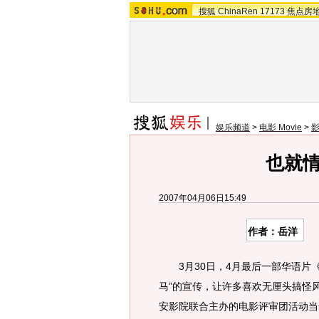
搜狐
ChinaRen
17173
焦点房
娱乐频道
>
电影 Movie
>
也就
2007年04月06日15:49
作者：岳洋
3月30日，4月最后一部华语片《
马”的宣传，让许多喜欢无厘头搞怪
安影院联合主办的电影评审团活动当