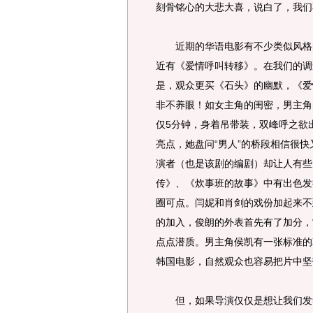
刻骨铭心的大悲大喜，说白了，我们
近期的华语电影有不少类似风格的
近有《爱情呼叫转移》。在我们的调
是，观众更买《石头》的幽默，《爱
非不养眼！如女主角的闺密，男主角
仅5分钟，身着吊带装，双峰呼之欲
亮点，她盘问“男人”的桥段相信很
演者（也是该剧的编剧）却让人有些
传》、《炊事班的故事》中有出色发
圈可点。闫妮和肖剑的戏份加起来不
的加入，俊朗的外表首先有了加分，
点点潜质。男主角侯凯有一张标准的
韩国电影，自然观众也容易把片中坚
但，如果导演仅仅是想让我们发笑