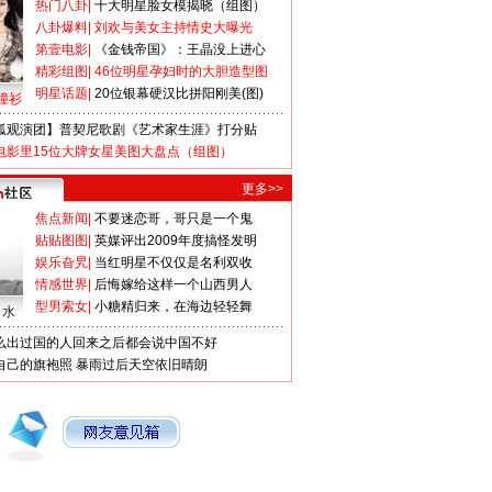
热门八卦
|
十大明星脸女模揭晓（组图）
八卦爆料
|
刘欢与美女主持情史大曝光
第壹电影
|
《金钱帝国》：王晶没上进心
精彩组图
|
46位明星孕妇时的大胆造型图
明星话题
|
20位银幕硬汉比拼阳刚美(图)
撞衫
狐观演团】普契尼歌剧《艺术家生涯》打分贴
电影里15位大牌女星美图大盘点（组图）
更多>>
焦点新闻
|
不要迷恋哥，哥只是一个鬼
贴贴图图
|
英媒评出2009年度搞怪发明
娱乐旮旯
|
当红明星不仅仅是名利双收
情感世界
|
后悔嫁给这样一个山西男人
型男索女
|
小糖精归来，在海边轻轻舞
口水
么出过国的人回来之后都会说中国不好
自己的旗袍照
暴雨过后天空依旧晴朗