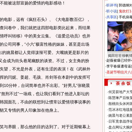
不能被这部宣扬的爱情的电影感动！
·
听评书
|
郭德纲
·
听小说
|
鬼吹灯1
·
共享区
|
手机病
电影，远有《疯狂石头》、《大电影数百亿》，
查问卷中，我们就把这四部电影类比起来，而结果
情呼叫转移》中的美女云集。《追爱总动员》也并
的公司同事，“小六”极富性格的妹妹，甚至是出场
出的姚晨都让人觉得泼辣可爱。大嘴姚更是影片的
揭田壮壮徐帆
快又会成为街头巷尾幽默的谈资。不过，女主角的扮
·
赵薇被爆已经怀
·
李宇春爆遭母逼
失望，不光是外表，还有生涩的表演！在《武林外
·
圣诞节明信片八
挥的闫妮、姜超、毛孩、肖剑等在本剧中的发挥可
茶 余 饭
到10分钟，台词简单也并不出彩。“好男儿”张晓晨
·
何炅获地产大亨
“熬刑不过”一场戏，也让我们看到了他进入影坛的
·
陈慧琳产后恢复
韩国面孔，不由的联想到让惯常以爱情琐事说事的
·
殷桃街头休闲装
·
范冰冰红地毯
韧又专情的男人印象加在他身上。
·
姚晨与老公素
·
日军竟拿战俘
与养眼，那么他的目的达到了。对于近期银幕上
·
盘点网坛大腕