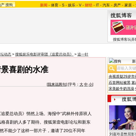
地产
搜狗
新闻
-
体育
-
S
-
娱乐
-
V
-
财经
-
IT
-
汽车
-
房产
-
家居
-
搜狐博客玩弄
影坛动态
>
搜狐娱乐电影评审团《追爱总动员》
>
追一针
新
情景喜剧的水准
央视质疑29岁市
石首网站被黑
篡
[
我来说两句
] [字号：
大
中
小
]
宋美龄牛奶洗澡
追爱总动员》悄然上场。海报中“武林外传原班人
风格喜剧的人多了期待。搜狐第壹电影论坛和新东
然不能少了这样一部片子，邀请了20位不同年
刘嘉玲是憋屈影