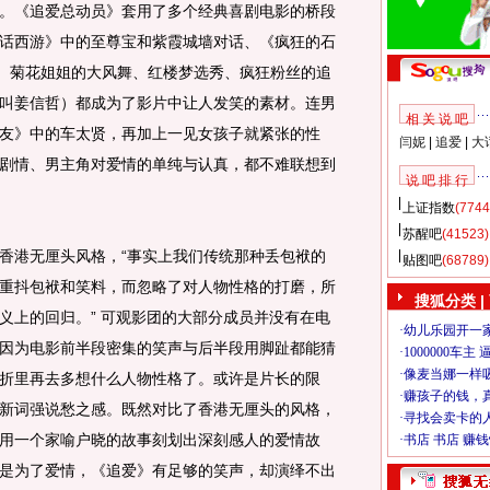
。《追爱总动员》套用了多个经典喜剧电影的桥段
话西游》中的至尊宝和紫霞城墙对话、《疯狂的石
儿、菊花姐姐的大风舞、红楼梦选秀、疯狂粉丝的追
叫姜信哲）都成为了影片中让人发笑的素材。连男
相 关 说 吧
友》中的车太贤，再加上一见女孩子就紧张的性
闫妮
|
追爱
|
大
剧情、男主角对爱情的单纯与认真，都不难联想到
说 吧 排 行
上证指数
(7744
苏醒吧
(41523)
港无厘头风格，“事实上我们传统那种丢包袱的
贴图吧
(68789)
重抖包袱和笑料，而忽略了对人物性格的打磨，所
搜狐分类
|
义上的回归。” 可观影团的大部分成员并没有在电
因为电影前半段密集的笑声与后半段用脚趾都能猜
折里再去多想什么人物性格了。或许是片长的限
新词强说愁之感。既然对比了香港无厘头的风格，
用一个家喻户晓的故事刻划出深刻感人的爱情故
是为了爱情，《追爱》有足够的笑声，却演绎不出