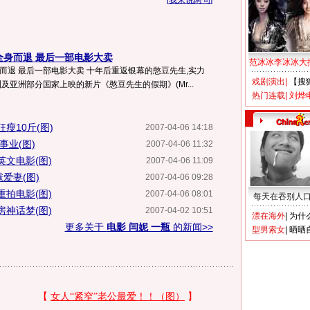
[
我来说两句
]
全身而退 最后一部电影大卖
范冰冰李冰冰大
而退 最后一部电影大卖 十年后重返银幕的憨豆先生,实力
戏剧演出
|
【搜
及亚洲部分国家上映的新片《憨豆先生的假期》(Mr...
热门连载
|
刘烨
瘦10斤(图)
2007-04-06 14:18
事业(图)
2007-04-06 11:32
文电影(图)
2007-04-06 11:09
爱妻(图)
2007-04-06 09:28
拍电影(图)
2007-04-06 08:01
每天在吞别人
神话梦(图)
2007-04-02 10:51
漂在海外
|
为什
更多关于
电影 闫妮 一瓶
的新闻>>
型男索女
|
晒晒