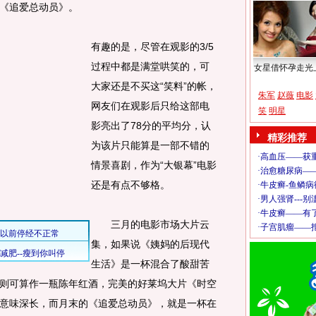
《追爱总动员》。
有趣的是，尽管在观影的3/5
过程中都是满堂哄笑的，可
女星借怀孕走光
大家还是不买这“笑料”的帐，
朱军
赵薇
电影
网友们在观影后只给这部电
笑
明星
影亮出了78分的平均分，认
精彩推荐
为该片只能算是一部不错的
情景喜剧，作为“大银幕”电影
还是有点不够格。
三月的电影市场大片云
集，如果说《姨妈的后现代
生活》是一杯混合了酸甜苦
则可算作一瓶陈年红酒，完美的好莱坞大片《时空
意味深长，而月末的《追爱总动员》，就是一杯在