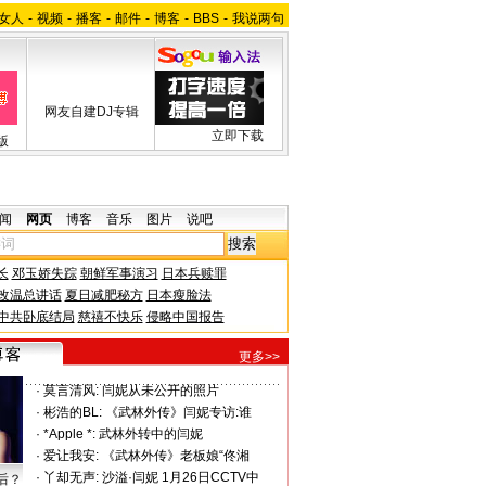
女人
-
视频
-
播客
-
邮件
-
博客
-
BBS
-
我说两句
网友自建DJ专辑
立即下载
版
闻
网页
博客
音乐
图片
说吧
长
邓玉娇失踪
朝鲜军事演习
日本兵赎罪
改温总讲话
夏日减肥秘方
日本瘦脸法
中共卧底结局
慈禧不快乐
侵略中国报告
更多>>
·
莫言清风:
闫妮从未公开的照片
·
彬浩的BL:
《武林外传》闫妮专访:谁
·
*Apple *:
武林外转中的闫妮
·
爱让我安:
《武林外传》老板娘“佟湘
·
丫却无声:
沙溢·闫妮 1月26日CCTV中
后？