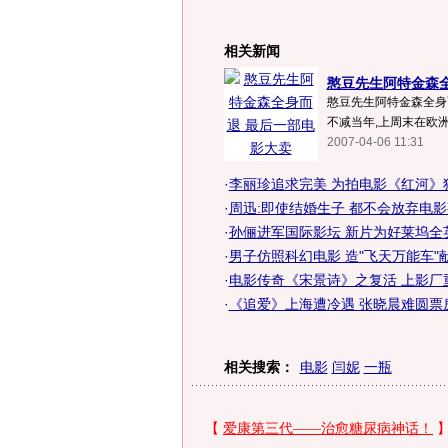
相关新闻
憨豆先生阿特金森
憨豆先生阿特金森全身
不减当年,上周末在欧洲
2007-04-06 11:31
·
李丽珍追求完美 为拍电影《红河》狂
·
周迅:即使结婚生子 都不会放弃电影
·
孙俪进军国际影坛 新片为好莱坞全英
·
男子仿照科幻电影 造"飞天万能车"献
·
电影传奇《宋景诗》之复活 上影厂重
·
《追爱》上海遭冷遇 张晓晨难圆票房
相关搜索：
电影
闫妮
一瓶