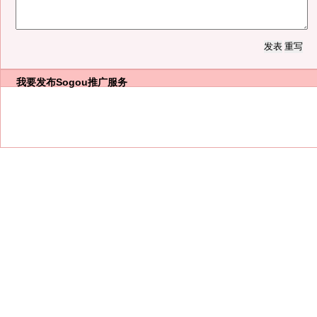
我要发布
Sogou推广服务