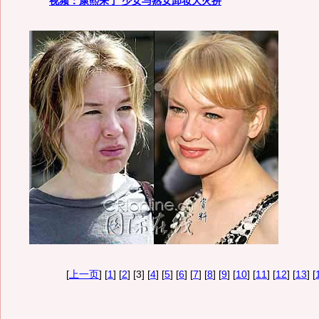
视频：康熙来了 少女与熟女卸妆大火拼
[
上一页
] [
1
] [
2
] [3] [
4
] [
5
] [
6
] [
7
] [
8
] [
9
] [
10
] [
11
] [
12
] [
13
] [