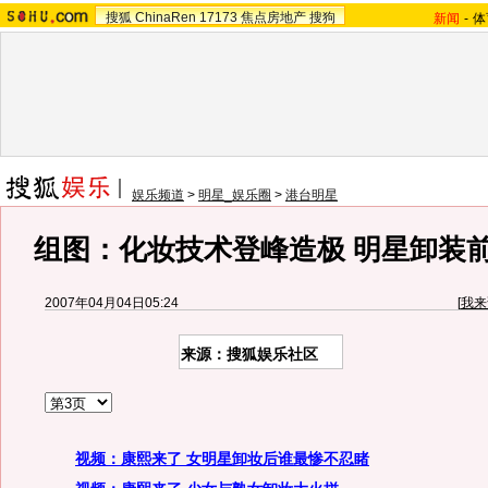
搜狐
ChinaRen
17173
焦点房地产
搜狗
新闻
-
体
娱乐频道
>
明星_娱乐圈
>
港台明星
组图：化妆技术登峰造极 明星卸装
2007年04月04日05:24
[
我来
来源：搜狐娱乐社区
视频：康熙来了 女明星卸妆后谁最惨不忍睹