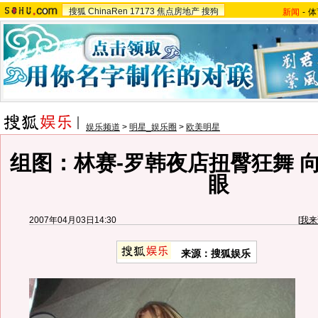
搜狐
ChinaRen
17173
焦点房地产
搜狗
新闻
-
体
娱乐频道
>
明星_娱乐圈
>
欧美明星
组图：林赛-罗韩夜店扭臀狂舞 
眼
2007年04月03日14:30
[
我来
来源：搜狐娱乐