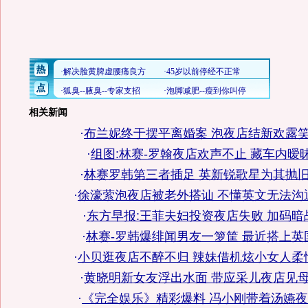
相关新闻
·
布兰妮终于摆平离婚案 泡夜店结新欢露笑
·
组图:林赛-罗翰夜店欢声不止 藏车内暧
·
林赛罗韩第三者插足 英新锐歌星为其抛旧
·
徐濠萦泡夜店被老外搭讪 不懂英文无法沟通
·
东方早报:王菲夫妇投资夜店失败 加码暗
·
林赛-罗韩爆绯闻男友一箩筐 最近搭上英
·
小贝逛夜店不醉不归 辣妹借机炫小女人柔情
·
黄晓明新女友浮出水面 带应采儿夜店见母
·
《完全娱乐》精彩爆料 冯小刚带着汤嬿