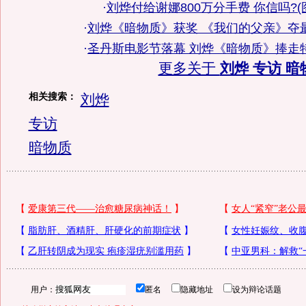
·
刘烨付给谢娜800万分手费 你信吗?(
·
刘烨《暗物质》获奖 《我们的父亲》夺
·
圣丹斯电影节落幕 刘烨《暗物质》捧走
更多关于
刘烨 专访 暗
相关搜索：
刘烨
专访
暗物质
用户：
匿名
隐藏地址
设为辩论话题