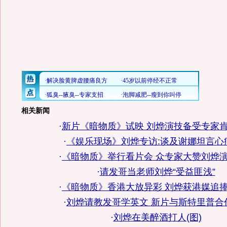
相关新闻
·
新片《暗物质》试映 刘烨演技备受专家肯
·
《娱乐现场》刘烨专访:谈及谢娜坦言心痛
·
《暗物质》举行看片会 众专家大赞刘烨演
·
请发哥当老师刘烨“受益匪浅”
·
《暗物质》香港大放异彩 刘烨获港媒追捧
·
刘烨请教发哥学英文 新片与斯特里普合作
·
刘烨在美醉酒打人(图)