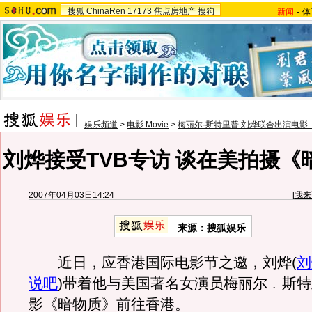
搜狐
ChinaRen
17173
焦点房地产
搜狗
新闻
-
体
娱乐频道
>
电影 Movie
>
梅丽尔·斯特里普 刘烨联合出演电影
刘烨接受TVB专访 谈在美拍摄《
2007年04月03日14:24
[
我来
来源：搜狐娱乐
近日，应香港国际电影节之邀，刘烨
(
刘
说吧
)
带着他与美国著名女演员梅丽尔﹒斯特
影《暗物质》前往香港。