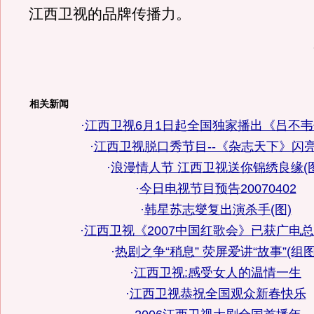
江西卫视的品牌传播力。
相关新闻
·
江西卫视6月1日起全国独家播出《吕不
·
江西卫视脱口秀节目--《杂志天下》闪
·
浪漫情人节 江西卫视送你锦绣良缘(图
·
今日电视节目预告20070402
·
韩星苏志燮复出演杀手(图)
·
江西卫视《2007中国红歌会》已获广电
·
热剧之争“稍息” 荧屏爱讲“故事”(组图
·
江西卫视:感受女人的温情一生
·
江西卫视恭祝全国观众新春快乐