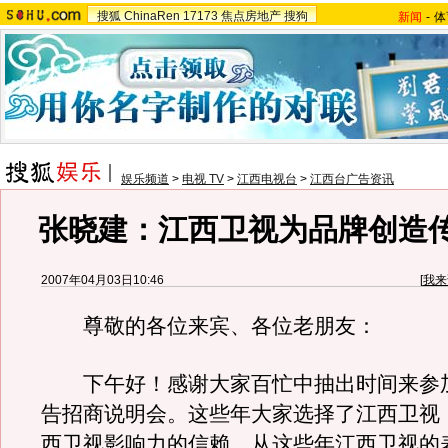
搜狐
ChinaRen
17173
焦点房地产
搜狗
新闻
-
体
娱乐频道
>
电视 TV
>
江西电视台
>
江西台广告资讯
张晓建：江西卫视为品牌创造
2007年04月03日10:46
[
我来
尊敬的各位来宾、各位老朋友：
下午好！感谢大家百忙中抽出时间来参
告招商说明会。这些年大家选择了江西卫视
西卫视影响力的信赖。从这些年江西卫视的