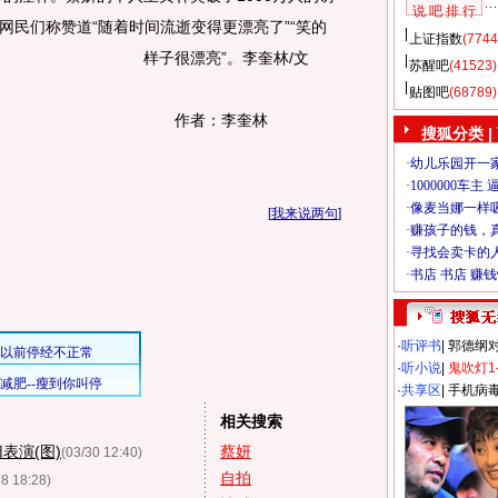
说 吧 排 行
网民们称赞道“随着时间流逝变得更漂亮了”“笑的
上证指数
(7744
样子很漂亮”。
李奎林/文
苏醒吧
(41523)
贴图吧
(68789)
作者：李奎林
搜狐分类
|
[
我来说两句
]
·
听评书
|
郭德纲
·
听小说
|
鬼吹灯1
·
共享区
|
手机病
相关搜索
表演(图)
蔡妍
(03/30 12:40)
自拍
28 18:28)