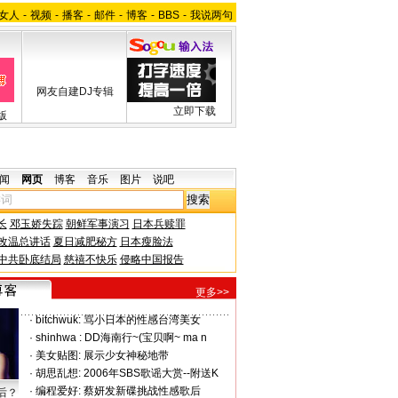
女人
-
视频
-
播客
-
邮件
-
博客
-
BBS
-
我说两句
网友自建DJ专辑
立即下载
版
闻
网页
博客
音乐
图片
说吧
长
邓玉娇失踪
朝鲜军事演习
日本兵赎罪
改温总讲话
夏日减肥秘方
日本瘦脸法
中共卧底结局
慈禧不快乐
侵略中国报告
更多>>
·
bitchwuk:
骂小日本的性感台湾美女
·
shinhwa :
DD海南行~(宝贝啊~ ma n
·
美女贴图:
展示少女神秘地带
·
胡思乱想:
2006年SBS歌谣大赏--附送K
·
编程爱好:
蔡妍发新碟挑战性感歌后
后？