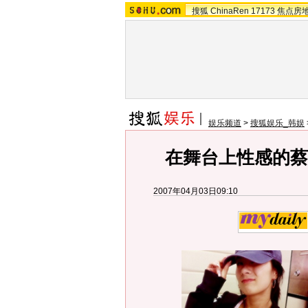
搜狐
ChinaRen
17173
焦点房
娱乐频道
>
搜狐娱乐_韩娱
在舞台上性感的蔡妍
2007年04月03日09:10