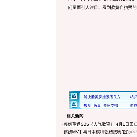
问量而引人注目。看到蔡妍自拍照的
相关新闻
·
蔡妍重返SBS《人气歌谣》 4月1日回归
·
蔡妍MV中与日本模特强烈接吻(图)
(03/