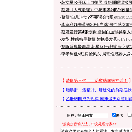
·
韩女星公开床上自拍照 蔡妍睡眼惺忪可
·
蔡妍《人气歌谣》中与李孝利IVY较量(
·
蔡妍“自杀冲动?不要误会”(图)
(03/30 15:
·
李孝利领先蔡妍30% 当选“最性感女歌手
·
蔡妍发行第4张专辑 曾因白血球异常入院
·
发型:性感韩星蔡妍 娇艳美发秀
(01/31 0
·
视听盛典聚群星 韩星蔡妍获赠“海之魅
·
李孝利低V红裙抢风头 展现性感诱人身材
用户：
匿名
*搜狗拼音输入法，中文处理专家>>