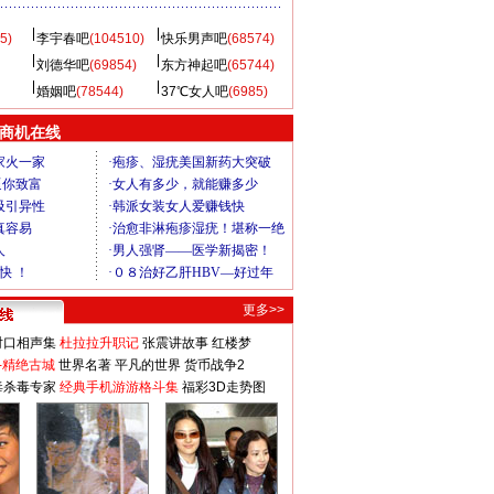
5)
李宇春吧
(104510)
快乐男声吧
(68574)
刘德华吧
(69854)
东方神起吧
(65744)
婚姻吧
(78544)
37℃女人吧
(6985)
商机在线
更多>>
对口相声集
杜拉拉升职记
张震讲故事
红楼梦
-精绝古城
世界名著
平凡的世界
货币战争2
毒杀毒专家
经典手机游游格斗集
福彩3D走势图