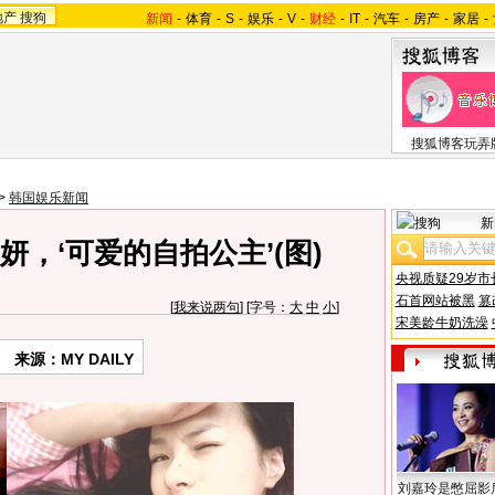
地产
搜狗
新闻
-
体育
-
S
-
娱乐
-
V
-
财经
-
IT
-
汽车
-
房产
-
家居
-
搜狐博客玩弄
>
韩国娱乐新闻
新
，‘可爱的自拍公主’(图)
央视质疑29岁市
石首网站被黑
篡
[
我来说两句
] [字号：
大
中
小
]
宋美龄牛奶洗澡
来源：MY DAILY
刘嘉玲是憋屈影