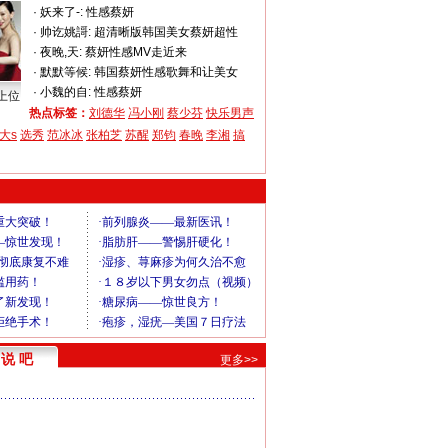
·
妖来了-:
性感蔡妍
·
帅讫姚謌:
超清晰版韩国美女蔡妍超性
·
夜晚,天:
蔡妍性感MV走近来
·
默默等候:
韩国蔡妍性感歌舞和让美女
·
小魏的自:
性感蔡妍
上位
热点标签：
刘德华
冯小刚
蔡少芬
快乐男声
大s
选秀
范冰冰
张柏芝
苏醒
郑钧
春晚
李湘
搞
说 吧
更多>>