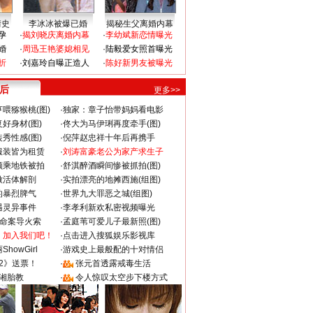
情史
李冰冰被爆已婚
揭秘生父离婚内幕
孕
·
揭刘晓庆离婚内幕
·
李幼斌新恋情曝光
婚
·
周迅王艳婆媳相见
·
陆毅爱女照首曝光
折
·
刘嘉玲自曝正造人
·
陈好新男友被曝光
 后
更多>>
喂猕猴桃(图)
·
独家：章子怡带妈妈看电影
好身材(图)
·
佟大为马伊琍再度牵手(图)
秀性感(图)
·
倪萍赵忠祥十年后再携手
服装皆为租赁
·
刘涛富豪老公为家产求生子
颜乘地铁被拍
·
舒淇醉酒瞬间惨被抓拍(图)
做活体解剖
·
实拍漂亮的地摊西施(组图)
的暴烈脾气
·
世界九大罪恶之城(组图)
遇灵异事件
·
李孝利新欢私密视频曝光
成命案导火索
·
孟庭苇可爱儿子最新照(图)
：加入我们吧！
·
点击进入搜狐娱乐影视库
howGirl
·
游戏史上最般配的十对情侣
2》送票！
·
张元首透露戒毒生活
湘胎教
·
令人惊叹太空步下楼方式