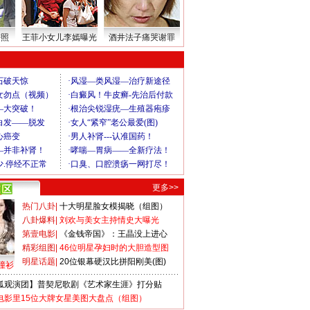
密照
王菲小女儿李嫣曝光
酒井法子痛哭谢罪
更多>>
热门八卦
|
十大明星脸女模揭晓（组图）
八卦爆料
|
刘欢与美女主持情史大曝光
第壹电影
|
《金钱帝国》：王晶没上进心
精彩组图
|
46位明星孕妇时的大胆造型图
明星话题
|
20位银幕硬汉比拼阳刚美(图)
撞衫
狐观演团】普契尼歌剧《艺术家生涯》打分贴
电影里15位大牌女星美图大盘点（组图）