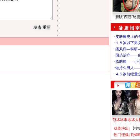
新版“西游”绝
健 康 指 南
范冰冰李冰冰大
戏剧演出
|
【搜
热门连载
|
刘烨