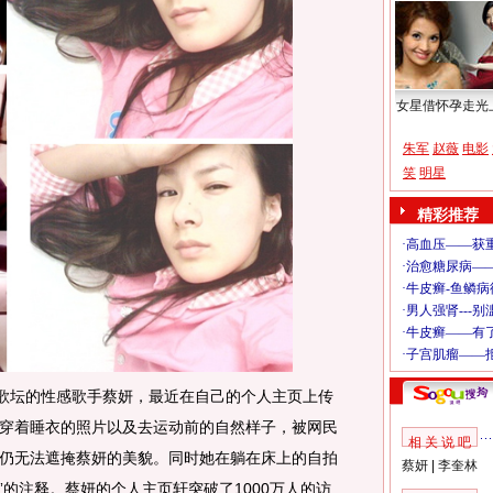
女星借怀孕走光
朱军
赵薇
电影
笑
明星
精彩推荐
歌坛的性感歌手蔡妍，最近在自己的个人主页上传
穿着睡衣的照片以及去运动前的自然样子，被网民
相 关 说 吧
仍无法遮掩蔡妍的美貌。同时她在躺在床上的自拍
蔡妍
|
李奎林
”的注释。蔡妍的个人主页轩突破了1000万人的访