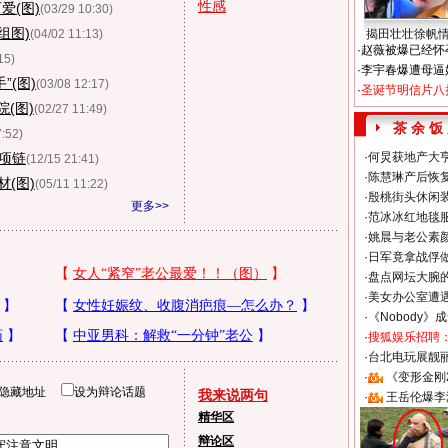
性感
爱(图)
(03/29 10:30)
组图)
(04/02 11:13)
揭田壮壮徐帆
·
赵薇被爆已经怀
15)
·
李宇春爆遭母逼
”(图)
(03/08 12:17)
·
圣诞节明信片八
(图)
(02/27 11:49)
茶 余 饭
7:52)
”项链
·
何炅获地产大亨
(12/15 21:41)
·
陈慧琳产后恢复
(图)
(05/11 11:22)
·
殷桃街头休闲装
更多>>
·
范冰冰红地毯
·
姚晨与老公素
·
日军竟拿战俘
·
盘点网坛大腕
·
美女办公室遭
·
《Nobody》
·
搜狐娱乐招聘
·
台北电玩展靓丽S
·
《变形金刚
隐藏地址
设为辩论话题
我来说两句
·
王岳伦爆李
精华区
辩论区