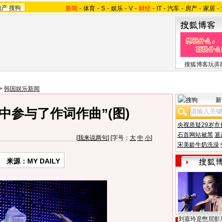
地产
搜狗
新闻
-
体育
-
S
-
娱乐
-
V
-
财经
-
IT
-
汽车
-
房产
-
家居
-
搜狐博客玩弄
>
韩国娱乐新闻
新
中参与了作词作曲”(图)
央视质疑29岁市
石首网站被黑
篡
[
我来说两句
] [字号：
大
中
小
]
宋美龄牛奶洗澡
来源：MY DAILY
刘嘉玲是憋屈影