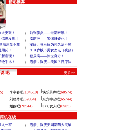
精彩推荐
上位
说 吧
更多>>
5)
李宇春吧
(104510)
快乐男声吧
(68574)
刘德华吧
(69854)
东方神起吧
(65744)
婚姻吧
(78544)
37℃女人吧
(6985)
商机在线