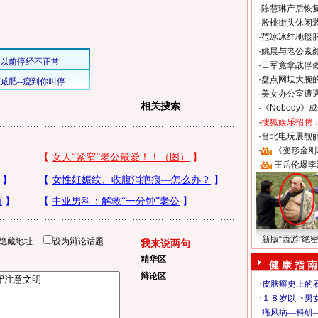
·
陈慧琳产后恢复
·
殷桃街头休闲装
·
范冰冰红地毯
·
姚晨与老公素
·
日军竟拿战俘
·
盘点网坛大腕
·
美女办公室遭
相关搜索
·
《Nobody》
·
搜狐娱乐招聘
·
台北电玩展靓丽S
·
《变形金刚
·
王岳伦爆李
新版“西游”绝
隐藏地址
设为辩论话题
我来说两句
精华区
健 康 指 南
辩论区