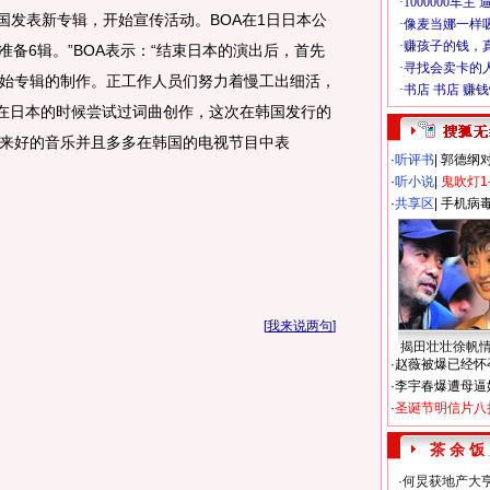
国发表新专辑，开始宣传活动。BOA在1日日本公
准备6辑。”BOA表示：“结束日本的演出后，首先
始专辑的制作。正工作人员们努力着慢工出细活，
“在日本的时候尝试过词曲创作，这次在韩国发行的
来好的音乐并且多多在韩国的电视节目中表
·
听评书
|
郭德纲
·
听小说
|
鬼吹灯1
·
共享区
|
手机病
[
我来说两句
]
揭田壮壮徐帆
·
赵薇被爆已经怀
·
李宇春爆遭母逼
·
圣诞节明信片八
茶 余 饭
·
何炅获地产大亨