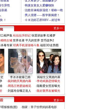
更多>>
对口相声集
杜拉拉升职记
张震讲故事
红楼梦
-精绝古城
世界名著
平凡的世界
货币战争2
毒杀毒专家
经典手机游游格斗集
福彩3D走势图
情史
李冰冰被爆已婚
揭秘生父离婚内幕
孕
·
揭刘晓庆离婚内幕
·
李幼斌新恋情曝光
婚
·
周迅王艳婆媳相见
·
陆毅爱女照首曝光
折
·
刘嘉玲自曝正造人
·
陈好新男友被曝光
 后
更多>>
喂猕猴桃(图)
·
独家：章子怡带妈妈看电影