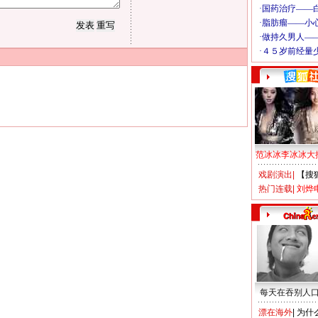
范冰冰李冰冰大
戏剧演出
|
【搜
热门连载
|
刘烨
每天在吞别人
漂在海外
|
为什