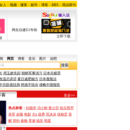
女人
-
视频
-
播客
-
邮件
-
博客
-
BBS
-
我说两句
网友自建DJ专辑
立即下载
版
闻
网页
博客
音乐
图片
说吧
长
邓玉娇失踪
朝鲜军事演习
日本兵赎罪
改温总讲话
夏日减肥秘方
日本瘦脸法
中共卧底结局
慈禧不快乐
侵略中国报告
更多>>
热点标签：
刘德华
冯小刚
蔡少芬
快乐男声
朱军
赵薇
电影
大s
选秀
范冰冰
张柏芝
苏
醒
郑钧
春晚
李湘
搞笑
明星
后？