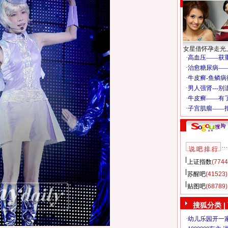
女星借怀孕走光
说 吧 排 行
上证指数
(7744
苏醒吧
(41523)
贴图吧
(68789)
搜狐分类
|