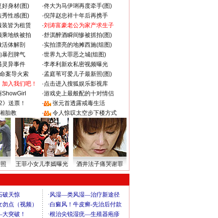
好身材(图)
·
佟大为马伊琍再度牵手(图)
秀性感(图)
·
倪萍赵忠祥十年后再携手
服装皆为租赁
·
刘涛富豪老公为家产求生子
颜乘地铁被拍
·
舒淇醉酒瞬间惨被抓拍(图)
做活体解剖
·
实拍漂亮的地摊西施(组图)
的暴烈脾气
·
世界九大罪恶之城(组图)
遇灵异事件
·
李孝利新欢私密视频曝光
成命案导火索
·
孟庭苇可爱儿子最新照(图)
：加入我们吧！
·
点击进入搜狐娱乐影视库
howGirl
·
游戏史上最般配的十对情侣
2》送票！
·
张元首透露戒毒生活
湘胎教
·
令人惊叹太空步下楼方式
密照
王菲小女儿李嫣曝光
酒井法子痛哭谢罪