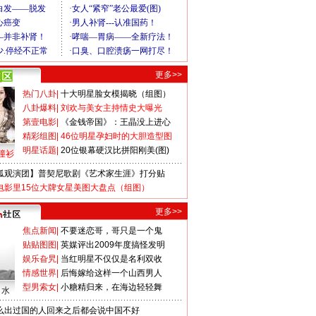
更多>>
热门八卦
|
十大明星脸女模揭晓（组图）
八卦爆料
|
刘欢与美女主持情史大曝光
第壹电影
|
《金钱帝国》：王晶没上进心
精彩组图
|
46位明星孕妇时的大胆造型图
明星话题
|
20位银幕硬汉比拼阳刚美(图)
撞衫
狐观演团】普契尼歌剧《艺术家生涯》打分贴
电影里15位大牌女星美图大盘点（组图）
更多>>
焦点新闻
|
不要迷恋哥，哥只是一个鬼
贴贴图图
|
英媒评出2009年度搞怪发明
娱乐旮旯
|
当红明星不仅仅是名利双收
情感世界
|
后悔嫁给这样一个山西男人
型男索女
|
小糖精归来，在海边轻轻舞
口水
么出过国的人回来之后都会说中国不好