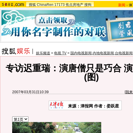
搜狐
ChinaRen
17173
焦点房地产
搜狗
新闻
-
体
娱乐频道
>
电视 TV
>
国内电视新闻,内地电视新闻,台电视新闻
专访迟重瑞：演唐僧只是巧合 
(图)
2007年03月31日10:39
[
我来
来源：津报网 作者：娄跃星