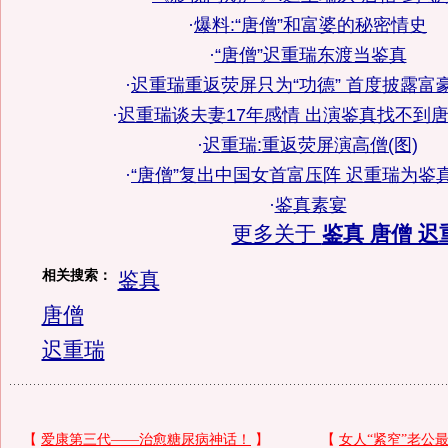
·
爆料:“唐僧”和富婆的秘密情史
·
“唐僧”迟重瑞东渡当鉴真
·
迟重瑞重返荧屏只为“功德” 首度披露富
·
迟重瑞谈夫妻17年感情 出演鉴真找不到
·
迟重瑞:重返荧屏演高僧(图)
·
“唐僧”复出中国女首富压阵 迟重瑞为鉴
·
鉴真素宴
更多关于
鉴真 唐僧 迟
相关搜索：
鉴真
唐僧
迟重瑞