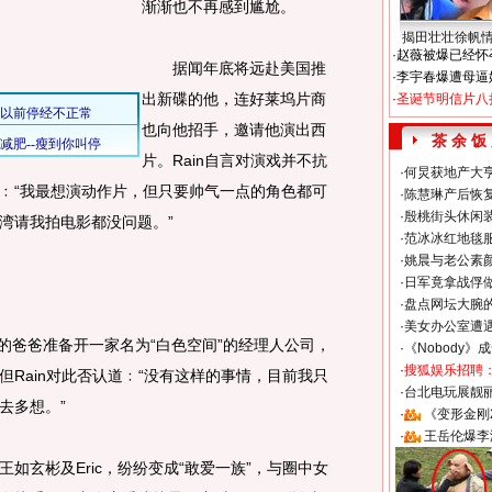
渐渐也不再感到尴尬。
揭田壮壮徐帆
·
赵薇被爆已经怀
据闻年底将远赴美国推
·
李宇春爆遭母逼
出新碟的他，连好莱坞片商
·
圣诞节明信片八
也向他招手，邀请他演出西
茶 余 饭
片。Rain自言对演戏并不抗
·
何炅获地产大亨
﹕“我最想演动作片，但只要帅气一点的角色都可
·
陈慧琳产后恢复
·
殷桃街头休闲装
湾请我拍电影都没问题。”
·
范冰冰红地毯
·
姚晨与老公素
·
日军竟拿战俘
·
盘点网坛大腕
·
美女办公室遭
的爸爸准备开一家名为“白色空间”的经理人公司，
·
《Nobody》
·
搜狐娱乐招聘
Rain对此否认道﹕“没有这样的事情，目前我只
·
台北电玩展靓丽S
去多想。”
·
《变形金刚
·
王岳伦爆李
玄彬及Eric，纷纷变成“敢爱一族”，与圈中女