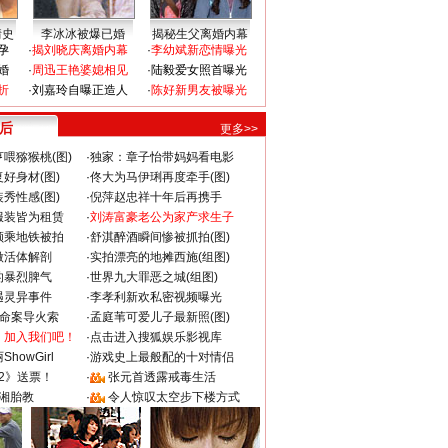
情史
李冰冰被爆已婚
揭秘生父离婚内幕
孕
·
揭刘晓庆离婚内幕
·
李幼斌新恋情曝光
婚
·
周迅王艳婆媳相见
·
陆毅爱女照首曝光
折
·
刘嘉玲自曝正造人
·
陈好新男友被曝光
 后
更多>>
喂猕猴桃(图)
·
独家：章子怡带妈妈看电影
好身材(图)
·
佟大为马伊琍再度牵手(图)
秀性感(图)
·
倪萍赵忠祥十年后再携手
服装皆为租赁
·
刘涛富豪老公为家产求生子
颜乘地铁被拍
·
舒淇醉酒瞬间惨被抓拍(图)
做活体解剖
·
实拍漂亮的地摊西施(组图)
的暴烈脾气
·
世界九大罪恶之城(组图)
遇灵异事件
·
李孝利新欢私密视频曝光
成命案导火索
·
孟庭苇可爱儿子最新照(图)
：加入我们吧！
·
点击进入搜狐娱乐影视库
howGirl
·
游戏史上最般配的十对情侣
2》送票！
·
张元首透露戒毒生活
湘胎教
·
令人惊叹太空步下楼方式