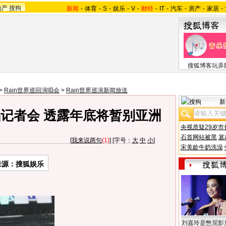
地产
搜狗
新闻
-
体育
-
S
-
娱乐
-
V
-
财经
-
IT
-
汽车
-
房产
-
家居
-
搜狐博客玩弄
>
Rain世界巡回演唱会
>
Rain世界巡演新闻放送
新
唱记者会 透露年底将暂别亚洲
央视质疑29岁市
石首网站被黑
篡
[
我来说两句
(1)
] [字号：
大
中
小
]
宋美龄牛奶洗澡
来源：搜狐娱乐
刘嘉玲是憋屈影