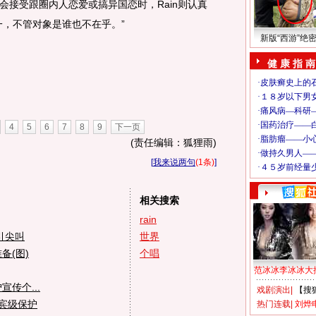
会接受跟圈内人恋爱或搞异国恋时，Rain则认真
一，不管对象是谁也不在乎。”
新版“西游”绝
健 康 指 南
4
5
6
7
8
9
下一页
(责任编辑：狐狸雨)
[
我来说两句
(1条)
]
相关搜索
rain
引尖叫
世界
备(图)
个唱
范冰冰李冰冰大
传个...
戏剧演出
|
【搜
国宾级保护
热门连载
|
刘烨