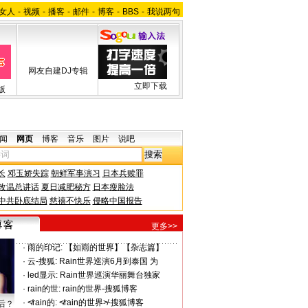
女人
-
视频
-
播客
-
邮件
-
博客
-
BBS
-
我说两句
网友自建DJ专辑
立即下载
版
闻
网页
博客
音乐
图片
说吧
长
邓玉娇失踪
朝鲜军事演习
日本兵赎罪
改温总讲话
夏日减肥秘方
日本瘦脸法
中共卧底结局
慈禧不快乐
侵略中国报告
更多>>
·
雨的印记:
【如雨的世界】【杂志篇】
·
云-搜狐:
Rain世界巡演6月到泰国 为
·
led显示:
Rain世界巡演华丽舞台独家
·
rain的世:
rain的世界-搜狐博客
·
≮rain的:
≮rain的世界≯-搜狐博客
后？