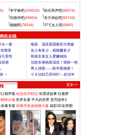
5)
李宇春吧
(104510)
快乐男声吧
(68574)
刘德华吧
(69854)
东方神起吧
(65744)
婚姻吧
(78544)
37℃女人吧
(6985)
商机在线
更多>>
对口相声集
杜拉拉升职记
张震讲故事
红楼梦
-精绝古城
世界名著
平凡的世界
货币战争2
毒杀毒专家
经典手机游游格斗集
福彩3D走势图