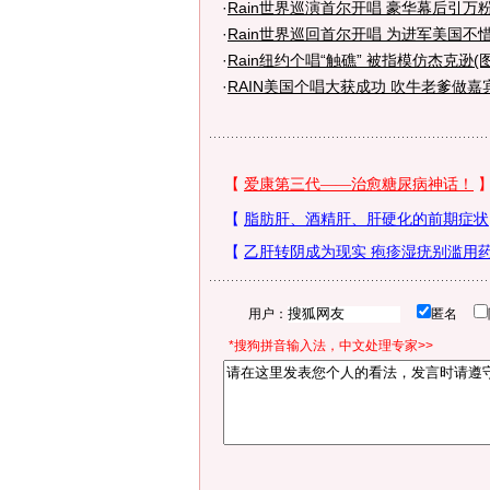
·
Rain世界巡演首尔开唱 豪华幕后引万
·
Rain世界巡回首尔开唱 为进军美国不
·
Rain纽约个唱“触礁” 被指模仿杰克逊(图
·
RAIN美国个唱大获成功 吹牛老爹做嘉宾
用户：
匿名
*搜狗拼音输入法，中文处理专家>>