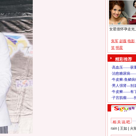
女星借怀孕走光
朱军
赵薇
电影
笑
明星
精彩推荐
相 关 说 吧
rain
|
王如
|
火