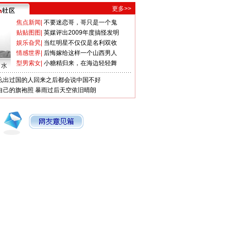
更多>>
焦点新闻
|
不要迷恋哥，哥只是一个鬼
贴贴图图
|
英媒评出2009年度搞怪发明
娱乐旮旯
|
当红明星不仅仅是名利双收
情感世界
|
后悔嫁给这样一个山西男人
型男索女
|
小糖精归来，在海边轻轻舞
口水
么出过国的人回来之后都会说中国不好
自己的旗袍照
暴雨过后天空依旧晴朗