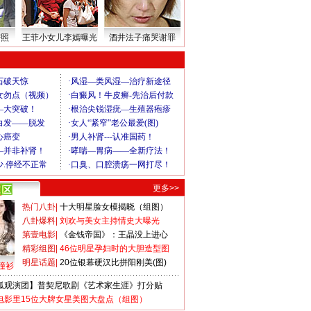
密照
王菲小女儿李嫣曝光
酒井法子痛哭谢罪
更多>>
热门八卦
|
十大明星脸女模揭晓（组图）
八卦爆料
|
刘欢与美女主持情史大曝光
第壹电影
|
《金钱帝国》：王晶没上进心
精彩组图
|
46位明星孕妇时的大胆造型图
明星话题
|
20位银幕硬汉比拼阳刚美(图)
撞衫
狐观演团】普契尼歌剧《艺术家生涯》打分贴
电影里15位大牌女星美图大盘点（组图）