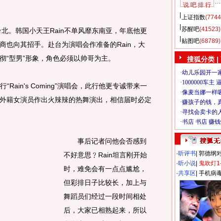
说 吧 排 行
上证指数
(7744
苏醒吧
(41523)
台北。韩国小天王Rain不单风靡东南亚，年底他更
贴图吧
(68789)
商也向其招手。赴台为演唱会作准备的Rain，大
彻“型男”形象，角色必须以帅哥为主。
搜狐分类
|
ain's Coming”演唱会，此行他更专诚带来一
外籍女演员作出火辣辣的热舞演出，相信届时必定
事后记者问他会否感到
·
听评书
|
郭德纲
不好意思﹖Rain坦言刚开始
·
听小说
|
鬼吹灯1
时，难免会有一点点尴尬，
·
共享区
|
手机病
但彩排日子比较长，加上与
舞蹈员们经过一段时间相处
后，大家已相熟起来，所以