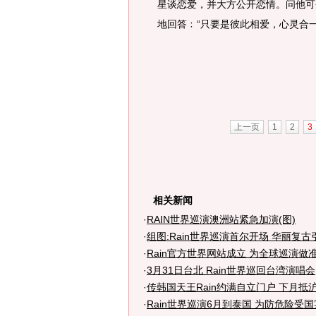
星谈恋爱，并大方公开恋情。问他可
地回答﹕“只要是彼此相爱，心灵合
上一页
1
2
3
相关新闻
·
RAIN世界巡演澳洲站紧急加演(图)
·
组图:Rain世界巡演首尔开场 华丽复古
·
Rain官方世界网站成立 为全球巡演做准
·
3月31日台北 Rain世界巡回台湾演唱会
·
传韩国天王Rain约满自立门户 下月抵沪宣
·
Rain世界巡演6月到泰国 为防危险受