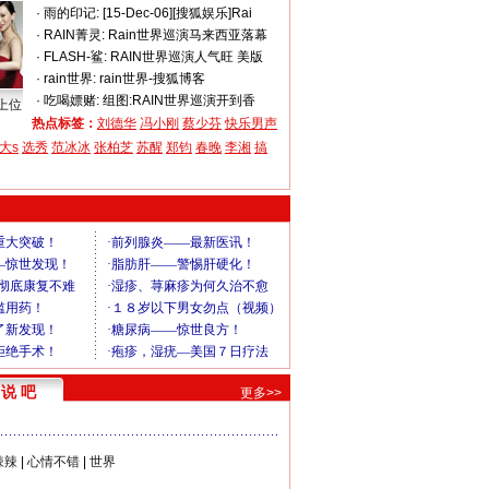
·
雨的印记:
[15-Dec-06][搜狐娱乐]Rai
·
RAIN菁灵:
Rain世界巡演马来西亚落幕
·
FLASH-鲨:
RAIN世界巡演人气旺 美版
·
rain世界:
rain世界-搜狐博客
·
吃喝嫖赌:
组图:RAIN世界巡演开到香
上位
热点标签：
刘德华
冯小刚
蔡少芬
快乐男声
大s
选秀
范冰冰
张柏芝
苏醒
郑钧
春晚
李湘
搞
说 吧
更多>>
辣辣
|
心情不错
|
世界