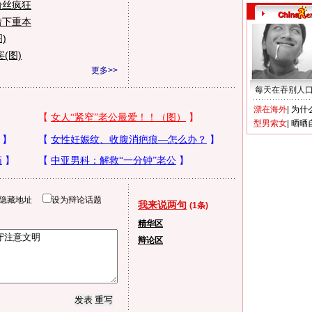
粉丝疯狂
惜下重本
)
(图)
更多>>
每天在吞别人
漂在海外
|
为什
型男索女
|
晒晒
隐藏地址
设为辩论话题
我来说两句
(1条)
精华区
辩论区